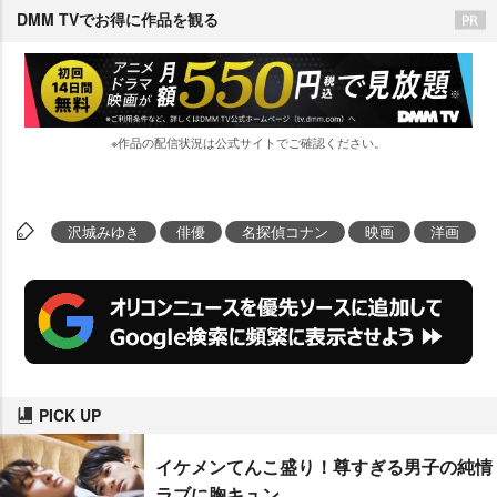
DMM TVでお得に作品を観る
※作品の配信状況は公式サイトでご確認ください。
沢城みゆき
俳優
名探偵コナン
映画
洋画
PICK UP
イケメンてんこ盛り！尊すぎる男子の純情
ラブに胸キュン