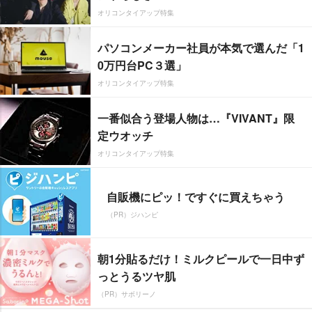
オリコンタイアップ特集
パソコンメーカー社員が本気で選んだ「1
0万円台PC３選」
オリコンタイアップ特集
一番似合う登場人物は…『VIVANT』限
定ウオッチ
オリコンタイアップ特集
自販機にピッ！ですぐに買えちゃう
（PR）ジハンピ
朝1分貼るだけ！ミルクピールで一日中ず
っとうるツヤ肌
（PR）サボリーノ