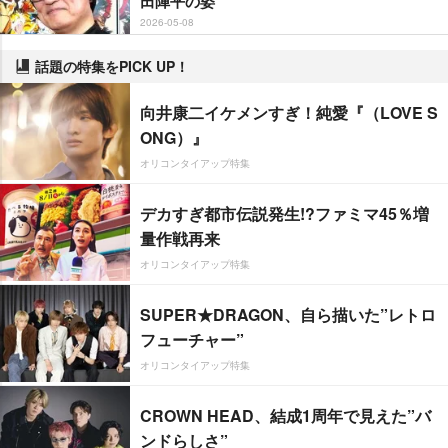
田陣平の姿
2026-05-08
話題の特集をPICK UP！
向井康二イケメンすぎ！純愛『（LOVE S
ONG）』
オリコンタイアップ特集
デカすぎ都市伝説発生!?ファミマ45％増
量作戦再来
オリコンタイアップ特集
SUPER★DRAGON、自ら描いた”レトロ
フューチャー”
オリコンタイアップ特集
CROWN HEAD、結成1周年で見えた”バ
ンドらしさ”