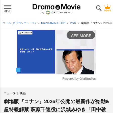
ホーム (オリコンニュース)
Drama&Movie TOP
映画
劇場版『コナン』2026
SEE MORE
Powered by 
GliaStudios
M
ニュース
映画
u
t
劇場版『コナン』2026年公開の最新作が始動&
e
超特報解禁 萩原千速役に沢城みゆき「田中敦