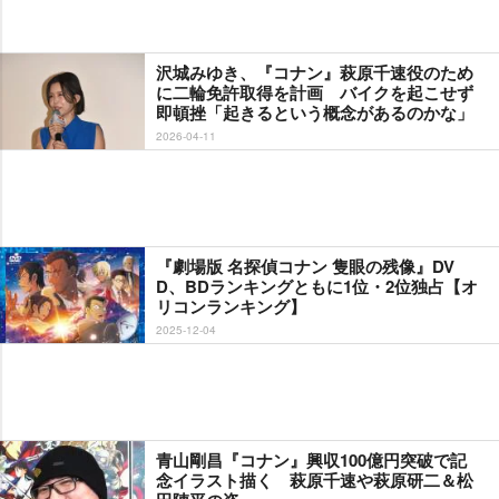
沢城みゆき、『コナン』萩原千速役のため
に二輪免許取得を計画 バイクを起こせず
即頓挫「起きるという概念があるのかな」
2026-04-11
『劇場版 名探偵コナン 隻眼の残像』DV
D、BDランキングともに1位・2位独占【オ
リコンランキング】
2025-12-04
青山剛昌『コナン』興収100億円突破で記
念イラスト描く 萩原千速や萩原研二＆松