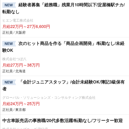
経験者募集「総務職」残業月10時間以下/淀屋橋駅チカ/
NEW
転勤なし
ヒエン電工株式会社
月給22万円～27万6,600円
正社員 / 大阪府
次のヒット商品を作る「商品企画開発」/転勤なし/未経
NEW
験OK
株式会社つぼ八
月給27万円～38万円
正社員 / 北海道
「会計ジュニアスタッフ」/会計未経験OK/簿記3級保有
NEW
者
グローバル・ソリューションズ・コンサルティング株式会社
月給24万円～25万円
正社員 / 東京都
中古車販売店の事務職/20代多数活躍/転勤なし/フリーター歓迎
株式会社ジョブカーズ 守口店