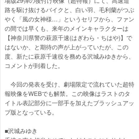
場版29弾の後付け映像（超特報）にて、高速道
路を駆け抜けるバイクと、白い羽、毛利蘭がつぶ
く「風の女神様…」というセリフから、ファン
の間では早くも、来年のメインキャラクターは
【神奈川県警の萩原千速(はぎわら・ちはや)】で
はないか、と期待の声が上がっていたが、この
度、新たに萩原千速役を務める沢城みゆきから、
コメントが到着した。
今回の発表を受け、劇場限定で流れていた超特
報映像をWEBでも解禁。この映像はラストのタ
イトル表記部分に一部手を加えたブラッシュアッ
プ版となっている。
■沢城みゆき