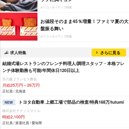
オリコンタイアップ特集
お値段そのまま45％増量！ファミマ夏の大
盤振る舞い
オリコンタイアップ特集
求人特集
さらに見る
結婚式場レストランのフレンチ料理人/調理スタッフ・本格フレ
ンチ体験勤務も可能/年間休日120日以上
宮の森フランセス教会
月給25万円～26万円
正社員 / 北海道
トヨタ自動車 上郷工場で部品の検査/特典168万/tutumi
NEW
株式会社テクノスマイル
時給2,100円
正社員 / 派遣社員 / 愛知県