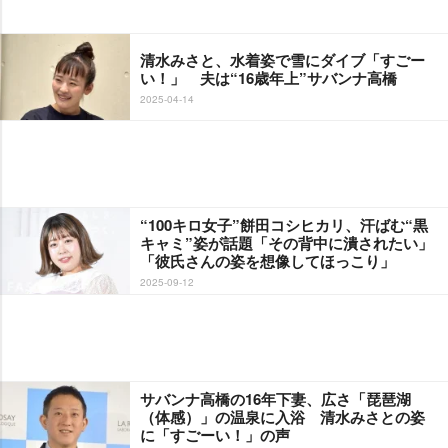
清水みさと、水着姿で雪にダイブ「すごー
い！」 夫は“16歳年上”サバンナ高橋
2025-04-14
“100キロ女子”餅田コシヒカリ、汗ばむ“黒
キャミ”姿が話題「その背中に潰されたい」
「彼氏さんの姿を想像してほっこり」
2025-09-12
サバンナ高橋の16年下妻、広さ「琵琶湖
（体感）」の温泉に入浴 清水みさとの姿
に「すごーい！」の声