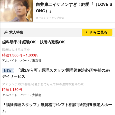
向井康二イケメンすぎ！純愛『（LOVE S
ONG）』
オリコンタイアップ特集
求人特集
さらに見る
歯科助手/未経験OK・扶養内勤務OK
医療法人社団樹正会
時給1,300円～1,600円
アルバイト・パート / 東京都
「週2から可」調理スタッフ/調理師免許必須/午前のみ/
NEW
デイサービス
アデランテ 株式会社/宅老所あでらんて林寺生野本通りの家
時給1,180円
アルバイト・パート / 大阪府
「福祉調理スタッフ」無資格可/シフト相談可/特別養護老人ホー
ム