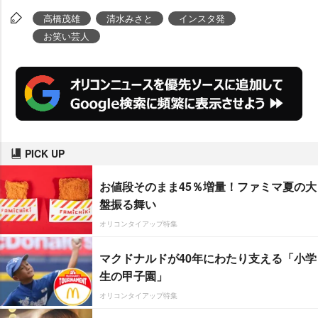
高橋茂雄
清水みさと
インスタ発
お笑い芸人
PICK UP
お値段そのまま45％増量！ファミマ夏の大
盤振る舞い
オリコンタイアップ特集
マクドナルドが40年にわたり支える「小学
生の甲子園」
オリコンタイアップ特集