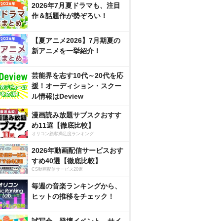
2026年7月夏ドラマも、注目
作＆話題作が勢ぞろい！
【夏アニメ2026】7月期夏の
新アニメを一挙紹介！
芸能界を志す10代～20代を応
援！オーディション・スクー
ル情報はDeview
漫画読み放題サブスクおすす
め11選【徹底比較】
オリコン顧客満足度ランキング
2026年動画配信サービスおす
すめ40選【徹底比較】
CS動画配信サービス20選
毎週の音楽ランキングから、
ヒットの推移をチェック！