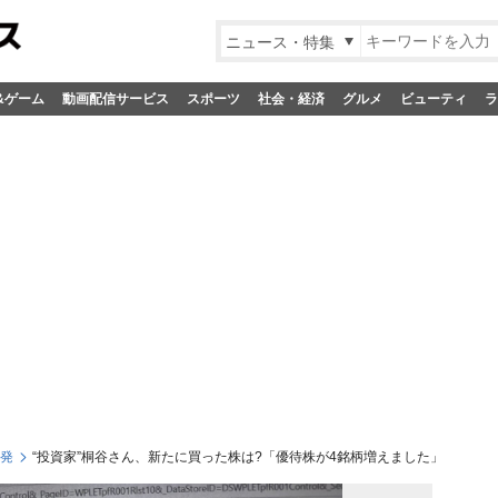
ニュース・特集
&ゲーム
動画配信サービス
スポーツ
社会・経済
グルメ
ビューティ
ラ
S発
“投資家”桐谷さん、新たに買った株は?「優待株が4銘柄増えました」