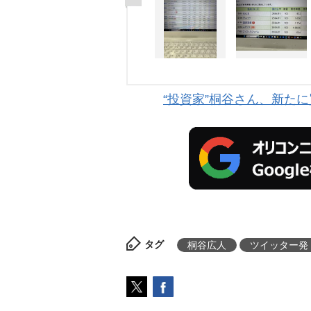
“投資家”桐谷さん、新た
タグ
桐谷広人
ツイッター発