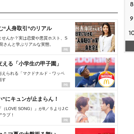
8
9
む“人身取引”のリアル
1
ませんか？実は恋愛や悪質ホスト、S
海荷さんと学ぶリアルな実態。
支える「小学生の甲子園」
与えられる「マクドナルド・ワッペ
指す
い”にキュンが止まらん！
OVE SONG）』が8／５よりJ:C
アラブ！