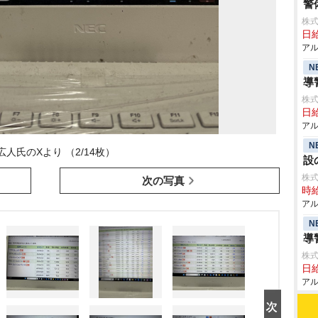
警
株式
日給
アル
N
導
株式
日給
アル
N
広人氏のXより （2/14枚）
設
株
次の写真
時給
アル
N
導
株式
日給
アル