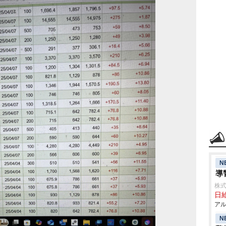
N
導
株式
日給
アル
N