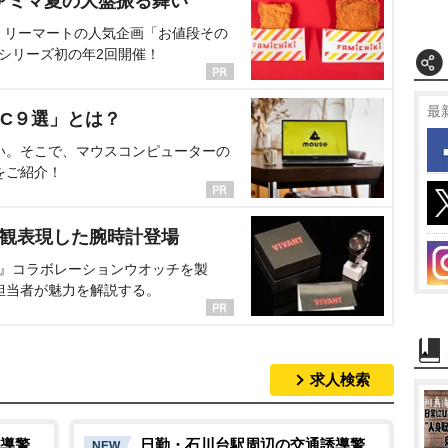
ァミマ夏の大盤振る舞い
ミリーマートの人気企画「お値段その
、シリーズ初の年2回開催！
最
C９選」とは？
い。そこで、マウスコンピューターの
をご紹介！
界観表現した腕時計登場
NT』コラボレーションウオッチを製
担当者が魅力を解説する。
求人検索
導警
日勤・石川台駅周辺の交通誘導警
NEW