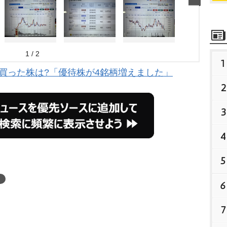
1 / 2
1
に買った株は?「優待株が4銘柄増えました」
2
3
4
5
6
7