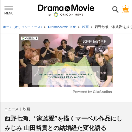
ホーム (オリコンニュース)
Drama&Movie TOP
映画
西野七瀬、“家族愛”を描
SEE MORE
Powered by 
GliaStudios
M
ニュース
映画
u
t
西野七瀬、“家族愛”を描くマーベル作品にし
e
みじみ 山田裕貴との結婚経た変化語る