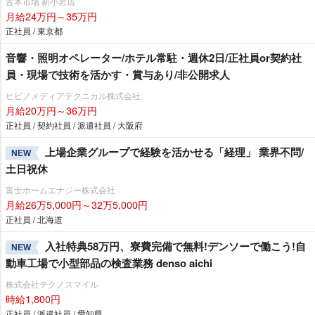
古本市場 新小岩店
月給24万円～35万円
正社員 / 東京都
音響・照明オペレーター/ホテル常駐・週休2日/正社員or契約社
員・現場で技術を活かす・賞与あり/非公開求人
ヒビノメディアテクニカル株式会社
月給20万円～36万円
正社員 / 契約社員 / 派遣社員 / 大阪府
上場企業グループで経験を活かせる「経理」 業界不問/
NEW
土日祝休
富士ホームエナジー株式会社
月給26万5,000円～32万5,000円
正社員 / 北海道
入社特典58万円、寮費完備で無料!デンソーで働こう!自
NEW
動車工場で小型部品の検査業務 denso aichi
株式会社テクノスマイル
時給1,800円
正社員 / 派遣社員 / 愛知県