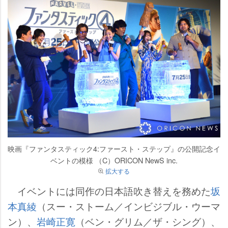
映画『ファンタスティック4:ファースト・ステップ』の公開記念イ
ベントの模様 （C）ORICON NewS inc.
拡大する
イベントには同作の日本語吹き替えを務めた
坂
本真綾
（スー・ストーム／インビジブル・ウーマ
ン）、
崎正寛
（ベン・グリム／ザ・シング）、