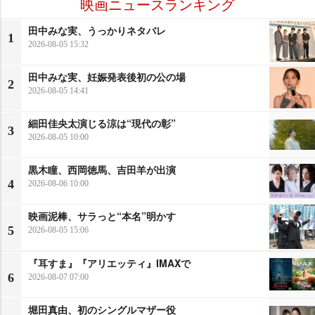
映画ニュースランキング
田中みな実、うっかりネタバレ
1
2026-08-05 15:32
田中みな実、妊娠発表後初の公の場
2
2026-08-05 14:41
細田佳央太演じる涼は“現代の彰”
3
2026-08-05 10:00
黒木瞳、西岡徳馬、吉田羊が出演
4
2026-08-06 10:00
映画泥棒、サラっと“本名”明かす
5
2026-08-05 15:06
『耳すま』『アリエッティ』IMAXで
6
2026-08-07 07:00
堀田真由、初のシングルマザー役