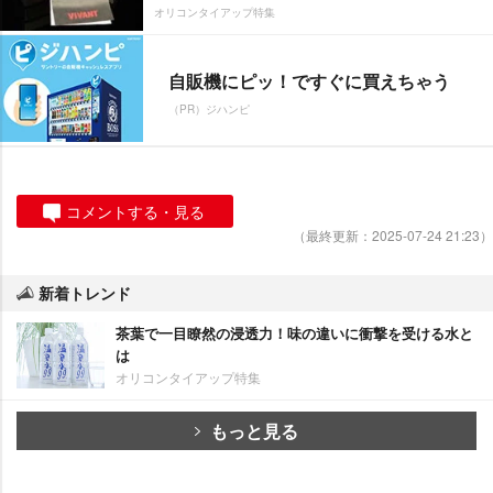
オリコンタイアップ特集
自販機にピッ！ですぐに買えちゃう
（PR）ジハンピ
コメントする・見る
（最終更新：2025-07-24 21:23）
新着トレンド
茶葉で一目瞭然の浸透力！味の違いに衝撃を受ける水と
は
オリコンタイアップ特集
もっと見る