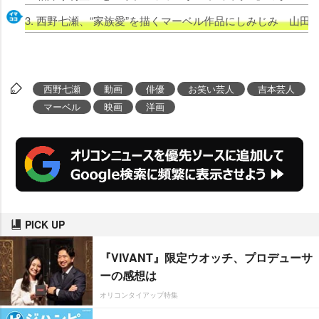
3. 西野七瀬、“家族愛”を描くマーベル作品にしみじみ 山
西野七瀬
動画
俳優
お笑い芸人
吉本芸人
マーベル
映画
洋画
PICK UP
『VIVANT』限定ウオッチ、プロデューサ
ーの感想は
オリコンタイアップ特集