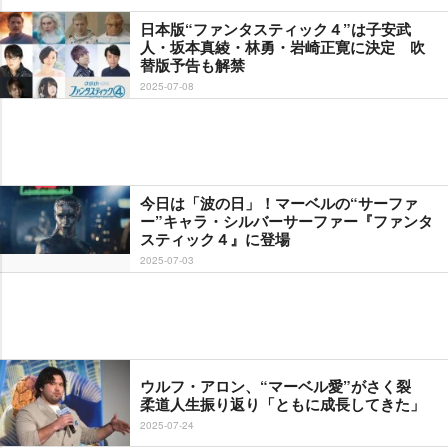
日本版“ファンタスティック４”は子安武
人・坂本真綾・林勇・岩崎正寛に決定 吹
替版予告も解禁
2025-07-08
今日は「波の日」！マーベルの“サーファ
ー”キャラ・シルバーサーファー『ファンタ
スティック４』に登場
2025-07-03
ウルフ・アロン、“マーベル愛”がさく裂
柔道人生振り返り「ともに成長してきた」
2025-07-24