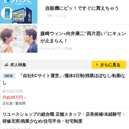
自販機にピッ！ですぐに買えちゃう
（PR）ジハンピ
森崎ウィン×向井康二“両片思い”にキュン
が止まらん！
オリコンタイアップ特集
求人特集
さらに見る
「自社ECサイト運営」/週休2日制/残業ほぼなし/転勤な
NEW
し
株式会社尾東
月給25万円～
正社員 / 愛知県
リユースショップの総合職 店舗スタッフ・店長候補/未経験可・
研修充実/残業少なめ/住宅手当・社宅制度