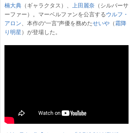
楠大典
（ギャラクタス）、
上田麗奈
（シルバーサ
ーファー）。マーベルファンを公言する
ウルフ・
アロン
、本作の“一言”声優を務めた
せい
（
霜降
り明星
）が登場した。