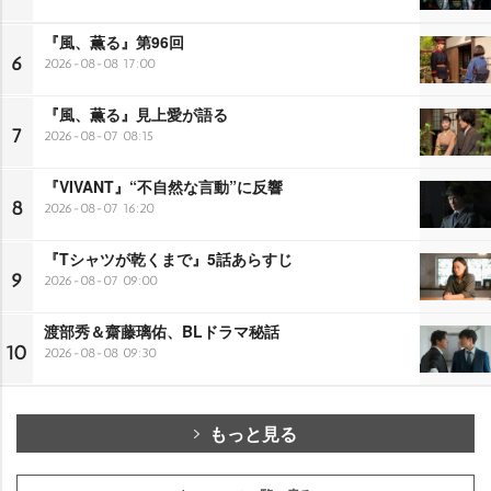
『風、薫る』第96回
6
2026-08-08 17:00
『風、薫る』見上愛が語る
7
2026-08-07 08:15
『VIVANT』“不自然な言動”に反響
8
2026-08-07 16:20
『Tシャツが乾くまで』5話あらすじ
9
2026-08-07 09:00
渡部秀＆齋藤璃佑、BLドラマ秘話
10
2026-08-08 09:30
もっと見る