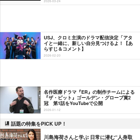
2026-03-24
USJ、クロミ主演のドラマ配信決定「アタ
イと一緒に、新しい自分見つけるよ！【あ
らすじ＆コメント】
2026-02-20
名作医療ドラマ『ER』の制作チームによる
『ザ・ピット』ゴールデン・グローブ賞2
冠 第1話をYouTubeで公開
2026-01-12
話題の特集をPICK UP！
川島海荷さんと学ぶ 日常に潜む“人身取