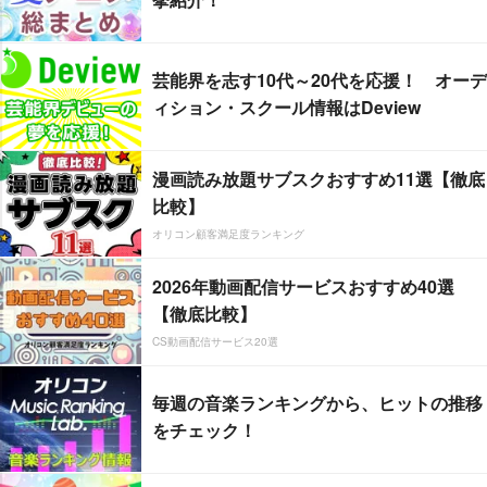
芸能界を志す10代～20代を応援！ オーデ
ィション・スクール情報はDeview
漫画読み放題サブスクおすすめ11選【徹底
比較】
オリコン顧客満足度ランキング
2026年動画配信サービスおすすめ40選
【徹底比較】
CS動画配信サービス20選
毎週の音楽ランキングから、ヒットの推移
をチェック！