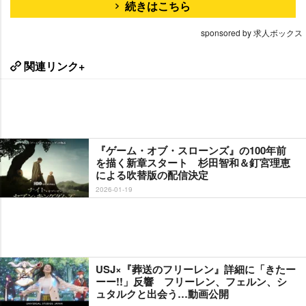
続きはこちら
sponsored by 求人ボックス
関連リンク+
『ゲーム・オブ・スローンズ』の100年前
を描く新章スタート 杉田智和＆釘宮理恵
による吹替版の配信決定
2026-01-19
USJ×『葬送のフリーレン』詳細に「きたー
ーー!!」反響 フリーレン、フェルン、シ
ュタルクと出会う…動画公開