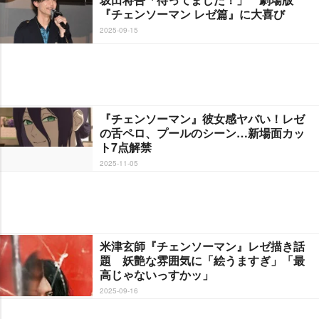
『チェンソーマン レゼ篇』に大喜び
2025-09-15
『チェンソーマン』彼女感ヤバい！レゼ
の舌ペロ、プールのシーン…新場面カッ
ト7点解禁
2025-11-05
米津玄師『チェンソーマン』レゼ描き話
題 妖艶な雰囲気に「絵うますぎ」「最
高じゃないっすかッ」
2025-09-16