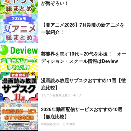
が勢ぞろい！
【夏アニメ2026】7月期夏の新アニメを
一挙紹介！
芸能界を志す10代～20代を応援！ オー
ディション・スクール情報はDeview
漫画読み放題サブスクおすすめ11選【徹
底比較】
オリコン顧客満足度ランキング
2026年動画配信サービスおすすめ40選
【徹底比較】
CS動画配信サービス20選