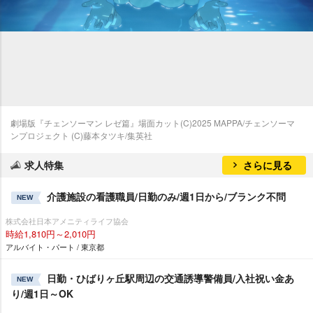
劇場版『チェンソーマン レゼ篇』場面カット(C)2025 MAPPA/チェンソーマ
ンプロジェクト (C)藤本タツキ/集英社
求人特集
さらに見る
介護施設の看護職員/日勤のみ/週1日から/ブランク不問
NEW
株式会社日本アメニティライフ協会
時給1,810円～2,010円
アルバイト・パート / 東京都
日勤・ひばりヶ丘駅周辺の交通誘導警備員/入社祝い金あ
NEW
り/週1日～OK