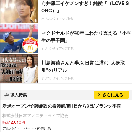
向井康二イケメンすぎ！純愛『（LOVE S
ONG）』
オリコンタイアップ特集
マクドナルドが40年にわたり支える「小学
生の甲子園」
オリコンタイアップ特集
川島海荷さんと学ぶ 日常に潜む“人身取
引”のリアル
オリコンタイアップ特集
求人特集
さらに見る
新規オープン/介護施設の看護師/週1日から3日/ブランク不問
株式会社日本アメニティライフ協会
時給2,010円
アルバイト・パート / 神奈川県