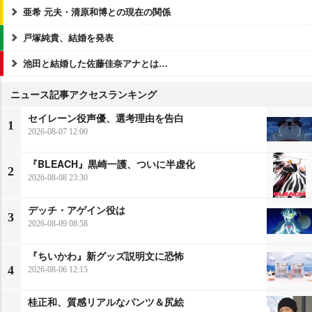
亜希 元夫・清原和博との現在の関係
戸塚純貴、結婚を発表
池田と結婚した佐藤佳奈アナとは…
ニュース記事アクセスランキング
セイレーン役声優、選考理由を告白
1
2026-08-07 12:00
『BLEACH』黒崎一護、ついに半虚化
2
2026-08-08 23:30
デッチ・アゲイン役は
3
2026-08-09 08:58
『ちいかわ』新グッズ説明文に恐怖
4
2026-08-06 12:15
桂正和、質感リアルなパンツ＆尻絵