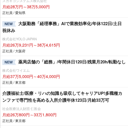
スガキコシステムズ株式会社
月給28万円～38万5,000円
正社員 / 愛知県
大阪勤務「経理事務」AIで業務効率化/年休122日/土日
NEW
祝休み
株式会社YOLO JAPAN
月給26万9,231円～38万4,615円
正社員 / 大阪府
薬局店舗の「総務」/年間休日120日/残業月20h/転勤なし
NEW
株式会社ワイエム
月給37万5,000円～40万4,000円
正社員 / 東京都
介護福祉士/医療・リハの知識も吸収してキャリアUP!多職種カ
ンファで専門性を高める入所介護年休123日/月給33万可
社会医療法人財団 仁医会
月給26万800円～33万1,800円
正社員 / 東京都