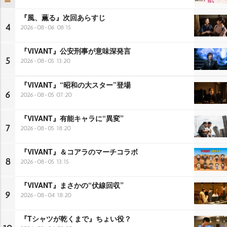
『風、薫る』次回あらすじ
4
2026-08-06 08:15
『VIVANT』公安刑事が意味深発言
5
2026-08-05 13:20
『VIVANT』“昭和の大スター”登場
6
2026-08-05 07:20
『VIVANT』有能キャラに“異変”
7
2026-08-05 18:20
『VIVANT』＆コアラのマーチコラボ
8
2026-08-05 13:15
『VIVANT』まさかの“伏線回収”
9
2026-08-04 18:20
『Tシャツが乾くまで』ちょい役？