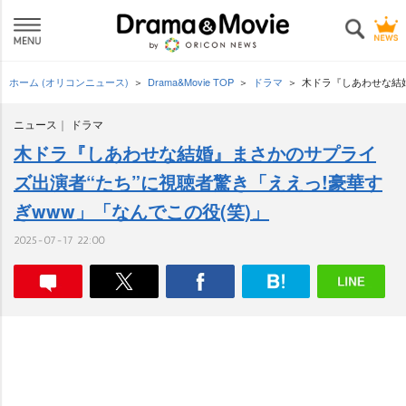
ホーム (オリコンニュース)
Drama&Movie TOP
ドラマ
木ドラ『しあわせな結婚
ニュース
ドラマ
木ドラ『しあわせな結婚』まさかのサプライ
ズ出演者“たち”に視聴者驚き「ええっ!豪華す
ぎwww」「なんでこの役(笑)」
2025-07-17 22:00