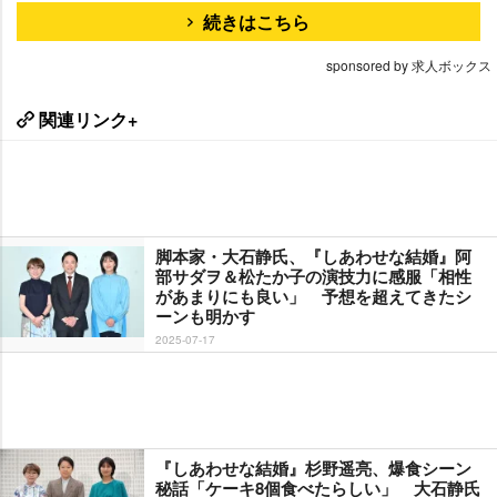
続きはこちら
sponsored by 求人ボックス
関連リンク+
脚本家・大石静氏、『しあわせな結婚』阿
部サダヲ＆松たか子の演技力に感服「相性
があまりにも良い」 予想を超えてきたシ
ーンも明かす
2025-07-17
『しあわせな結婚』杉野遥亮、爆食シーン
秘話「ケーキ8個食べたらしい」 大石静氏