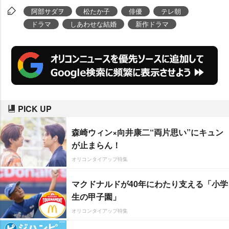
阿部サダヲ
松たか子
俳優
テレ朝
ドラマ
しあわせな結婚
新作ドラマ
PICK UP
森崎ウィン×向井康二“両片思い”にキュン
が止まらん！
オリコンタイアップ特集
マクドナルドが40年にわたり支える「小学
生の甲子園」
オリコンタイアップ特集