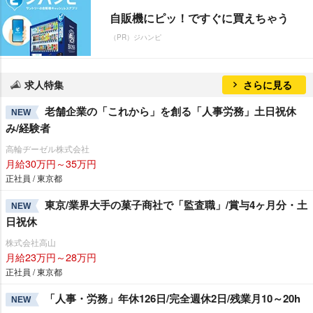
自販機にピッ！ですぐに買えちゃう
（PR）ジハンピ
求人特集
さらに見る
老舗企業の「これから」を創る「人事労務」土日祝休
NEW
み/経験者
高輪ヂーゼル株式会社
月給30万円～35万円
正社員 / 東京都
東京/業界大手の菓子商社で「監査職」/賞与4ヶ月分・土
NEW
日祝休
株式会社高山
月給23万円～28万円
正社員 / 東京都
「人事・労務」年休126日/完全週休2日/残業月10～20h
NEW