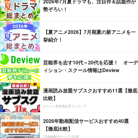
2026年7月夏ドラマも、注目作＆話題作が
勢ぞろい！
【夏アニメ2026】7月期夏の新アニメを一
挙紹介！
芸能界を志す10代～20代を応援！ オーデ
ィション・スクール情報はDeview
漫画読み放題サブスクおすすめ11選【徹底
比較】
オリコン顧客満足度ランキング
2026年動画配信サービスおすすめ40選
【徹底比較】
CS動画配信サービス20選