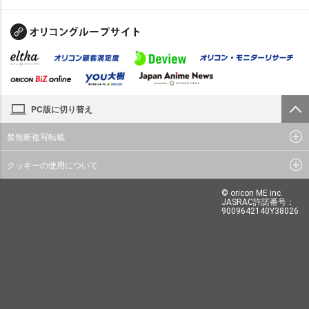
PC版に切り替え
禁無断複写転載
クッキーの使用について
© oricon ME inc.
JASRAC許諾番号：
9009642140Y38026