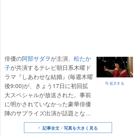
俳優の
阿部サダヲ
が主演、
松たか
子
が共演するテレビ朝日系木曜ド
ラマ『しあわせな結婚』(毎週木曜
拡大する
後9:00)が、きょう17日に初回拡
大スペシャルが放送された。事前
に明かされていなかった豪華俳優
陣のサプライズ出演が話題となっ
た。
記事全文・写真を大きく見る