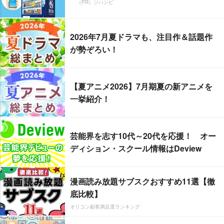
（PR）ジハンピ
2026年7月夏ドラマも、注目作＆話題作
が勢ぞろい！
【夏アニメ2026】7月期夏の新アニメを
一挙紹介！
芸能界を志す10代～20代を応援！ オー
ディション・スクール情報はDeview
漫画読み放題サブスクおすすめ11選【徹
底比較】
オリコン顧客満足度ランキング