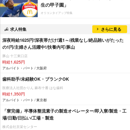
生の甲子園」
オリコンタイアップ特集
求人特集
さらに見る
深夜時給1625円!深夜帯だけ!週1～/残業なし/絶品賄いがたった
の1円/主婦さん活躍中!/扶養内可/豚山
豚山 十三東口店
時給1,625円
アルバイト・パート / 大阪府
歯科助手/未経験OK・ブランクOK
医療法人社団かりん 麻布十番 はな歯科
時給1,350円
アルバイト・パート / 東京都
「寮完備」半導体整流素子の製造オペレーター/即入寮/製造・工
場/日勤/日払い/工場・製造
株式会社京栄センター