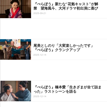
『べらぼう』新たな“花魁キャスト”が解
禁 望海風斗、大河ドラマ初出演に喜び
2025-09-21
尾美としのり「大変楽しかったです」
『べらぼう』クランクアップ
2025-12-14
『べらぼう』橋本愛「生きざまが全て詰ま
った」ラストシーンを語る
2025-12-14