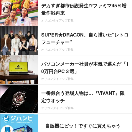
デカすぎ都市伝説発生!?ファミマ45％増
量作戦再来
オリコンタイアップ特集
SUPER★DRAGON、自ら描いた”レトロ
フューチャー”
オリコンタイアップ特集
パソコンメーカー社員が本気で選んだ「1
0万円台PC３選」
オリコンタイアップ特集
一番似合う登場人物は…『VIVANT』限
定ウオッチ
オリコンタイアップ特集
自販機にピッ！ですぐに買えちゃう