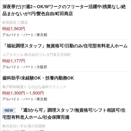
深夜帯だけ!週2～OK/Wワークのフリーター活躍中/残業なし/絶
品まかないが1円/髪色自由/町田商店
町田商店 三鷹店
時給1,563円
アルバイト・パート / 東京都
「福祉調理スタッフ」無資格可/日勤のみ/住宅型有料老人ホーム
ユアスマイル 株式会社/プレタ門真五月田町
時給1,177円
アルバイト・パート / 大阪府
歯科助手/未経験OK・扶養内勤務OK
亀戸昭和橋通り なのはな歯科クリニック
時給1,300円～1,500円
アルバイト・パート / 東京都
「週3から可」調理スタッフ/無資格可/シフト相談可/住
NEW
宅型有料老人ホーム/社会保障完備
株式会社いずみ/菜の花葛飾