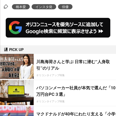
橋本愛
インスタ発
俳優
PICK UP
川島海荷さんと学ぶ 日常に潜む“人身取
引”のリアル
オリコンタイアップ特集
パソコンメーカー社員が本気で選んだ「10
万円台PC３選」
オリコンタイアップ特集
マクドナルドが40年にわたり支える「小学