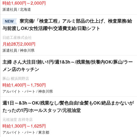
時給1,600円～2,000円
派遣社員 / 北海道
寮完備/「検査工程」アルミ部品の仕上げ、検査業務/給
NEW
与前渡しOK/女性活躍中/交通費支給/日勤シフト
日総工産株式会社
月給28万2,000円
派遣社員 / 神奈川県
主婦 さん大注目!賄い1円/週1&3h～/残業無/扶養内OK/豚山/ラー
メン店のキッチン
豚山 横浜岡野店
時給1,400円～1,750円
アルバイト・パート / 神奈川県
週1日～&3h～OK/残業なし/髪色自由!金髪もOK/絶品まかないが
たったの1円/ホールスタッフ/元祖油堂
元祖油堂 吉祥寺店
時給1,300円～1,625円
アルバイト・パート / 東京都