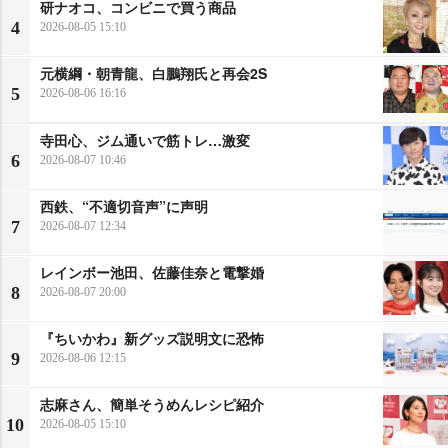
研ナオコ、コンビニで買う商品
4
2026-08-05 15:10
元横綱・朝青龍、白鵬翔氏と再会2S
5
2026-08-06 16:16
寺田心、ジム通いで筋トレ…激変
6
2026-08-07 10:46
西鉄、“不適切音声”に声明
7
2026-08-07 12:34
レインボー池田、佐藤佳奈と電撃婚
8
2026-08-07 20:00
『ちいかわ』新グッズ説明文に恐怖
9
2026-08-06 12:15
志麻さん、簡単そうめんレシピ紹介
10
2026-08-05 15:10