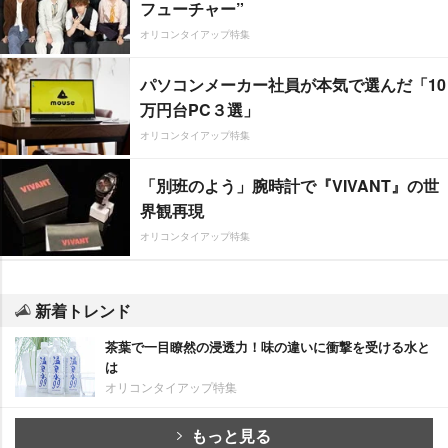
フューチャー”
オリコンタイアップ特集
パソコンメーカー社員が本気で選んだ「10
万円台PC３選」
オリコンタイアップ特集
「別班のよう」腕時計で『VIVANT』の世
界観再現
オリコンタイアップ特集
新着トレンド
茶葉で一目瞭然の浸透力！味の違いに衝撃を受ける水と
は
オリコンタイアップ特集
もっと見る