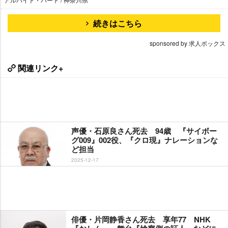
続きはこちら
sponsored by 求人ボックス
関連リンク+
声優・石原良さん死去 94歳 『サイボー
グ009』002役、『クロ現』ナレーションな
ど担当
2025-12-17
俳優・片岡静香さん死去 享年77 NHK