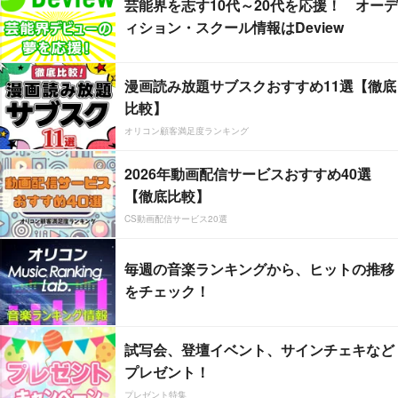
芸能界を志す10代～20代を応援！ オーデ
ィション・スクール情報はDeview
漫画読み放題サブスクおすすめ11選【徹底
比較】
オリコン顧客満足度ランキング
2026年動画配信サービスおすすめ40選
【徹底比較】
CS動画配信サービス20選
毎週の音楽ランキングから、ヒットの推移
をチェック！
試写会、登壇イベント、サインチェキなど
プレゼント！
プレゼント特集