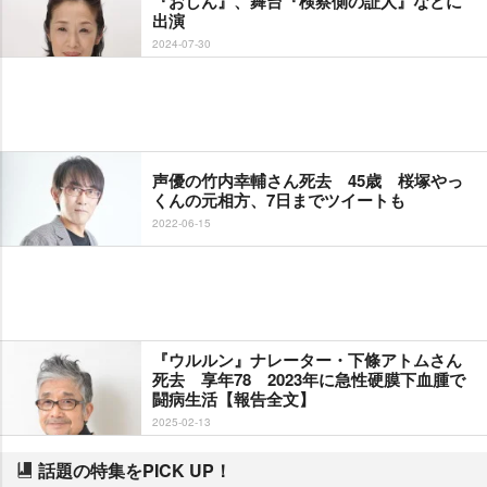
『おしん』、舞台『検察側の証人』などに
出演
2024-07-30
声優の竹内幸輔さん死去 45歳 桜塚やっ
くんの元相方、7日までツイートも
2022-06-15
『ウルルン』ナレーター・下條アトムさん
死去 享年78 2023年に急性硬膜下血腫で
闘病生活【報告全文】
2025-02-13
話題の特集をPICK UP！