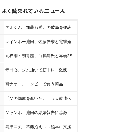
テオくん、加藤乃愛との破局を発表
レインボー池田、佐藤佳奈と電撃婚
元横綱・朝青龍、白鵬翔氏と再会2S
寺田心、ジム通いで筋トレ…激変
研ナオコ、コンビニで買う商品
「父の部屋を奪いたい」→大改造へ
ジャンボ、池田の結婚報告に感激
島津亜矢、葛藤抱えつつ熊本に支援