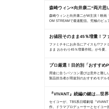
森崎ウィン×向井康二“両片思
森崎ウィンと向井康二がW主演！映画『（L
OM STREAMで最速配信。究極のピュ
お値段そのまま45％増量！フ
ファミチキにお弁当にアイスも!?ファ
まま おかわり45％増量作戦」が今夏
プロ厳選！目的別「おすすめP
用途に合うパソコン選びは意外と難し
製品担当者が用途別のおすすめモデル
『VIVANT』続編の鍵は…世
セイコーが、TBS系日曜劇場『VIVA
作。ドラマプロデューサーとセイコー