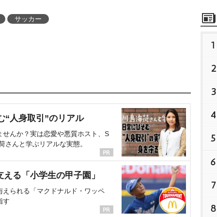
サッカー
1
2
3
4
む“人身取引”のリアル
ませんか？実は恋愛や悪質ホスト、S
5
海荷さんと学ぶリアルな実態。
6
支える「小学生の甲子園」
7
与えられる「マクドナルド・ワッペ
指す
8