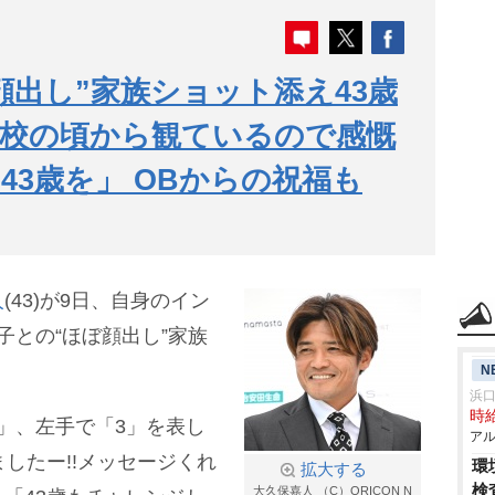
顔出し”家族ショット添え43歳
高校の頃から観ているので感慨
43歳を」 OBからの祝福も
人
(43)が9日、自身のイン
子との“ほぼ顔出し”家族
N
浜
時給
」、左手で「3」を表し
アル
したー!!メッセージくれ
環
拡大する
検
大久保嘉人 （C）ORICON N