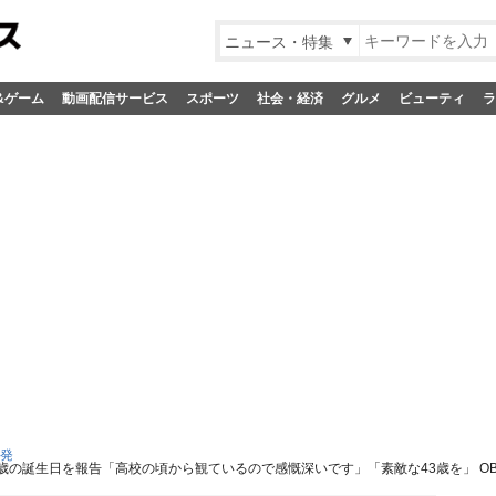
ニュース・特集
&ゲーム
動画配信サービス
スポーツ
社会・経済
グルメ
ビューティ
ラ
S発
3歳の誕生日を報告「高校の頃から観ているので感慨深いです」「素敵な43歳を」 O