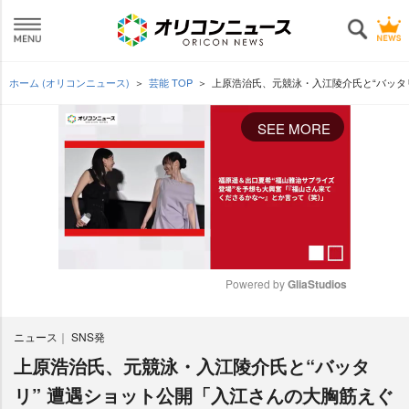
ホーム (オリコンニュース)
芸能 TOP
上原浩治氏、元競泳・入江陵介氏と“バッタ
SEE MORE
Powered by 
GliaStudios
M
ニュース
SNS発
u
t
上原浩治氏、元競泳・入江陵介氏と“バッタ
e
リ” 遭遇ショット公開「入江さんの大胸筋えぐ