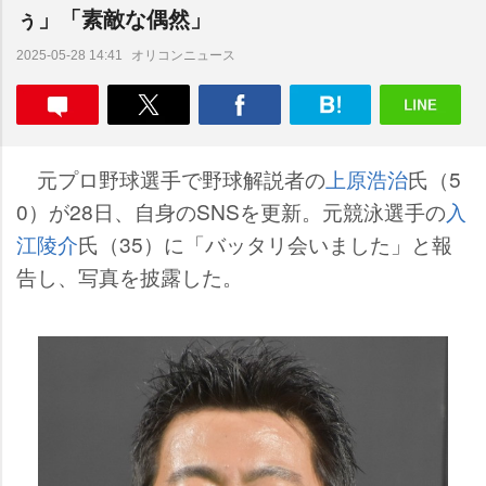
ぅ」「素敵な偶然」
オリコンニュース
2025-05-28 14:41
元プロ野球選手で野球解説者の
上原浩治
氏（5
0）が28日、自身のSNSを更新。元競泳選手の
入
江陵介
氏（35）に「バッタリ会いました」と報
告し、写真を披露した。