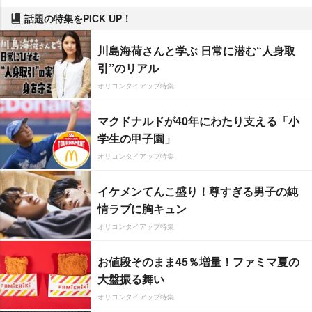
話題の特集をPICK UP！
川島海荷さんと学ぶ 日常に潜む“人身取
引”のリアル
オリコンタイアップ特集
マクドナルドが40年にわたり支える「小
学生の甲子園」
オリコンタイアップ特集
イケメンてんこ盛り！尊すぎる男子の純
情ラブに胸キュン
オリコンタイアップ特集
お値段そのまま45％増量！ファミマ夏の
大盤振る舞い
オリコンタイアップ特集