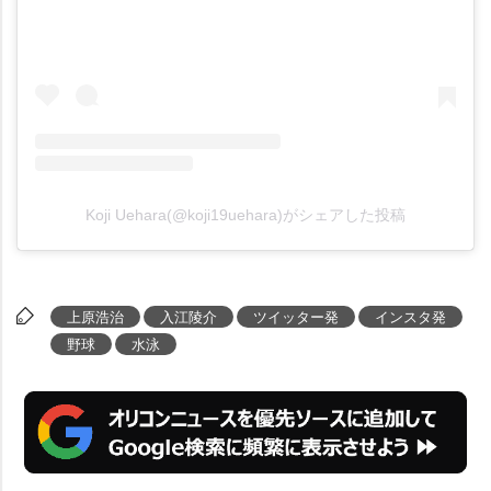
Koji Uehara(@koji19uehara)がシェアした投稿
上原浩治
入江陵介
ツイッター発
インスタ発
野球
水泳