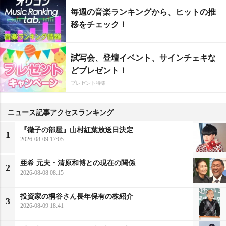
毎週の音楽ランキングから、ヒットの推
移をチェック！
試写会、登壇イベント、サインチェキな
どプレゼント！
プレゼント特集
ニュース記事アクセスランキング
『徹子の部屋』山村紅葉放送日決定
1
2026-08-09 17:05
亜希 元夫・清原和博との現在の関係
2
2026-08-08 08:15
投資家の桐谷さん長年保有の株紹介
3
2026-08-09 18:41