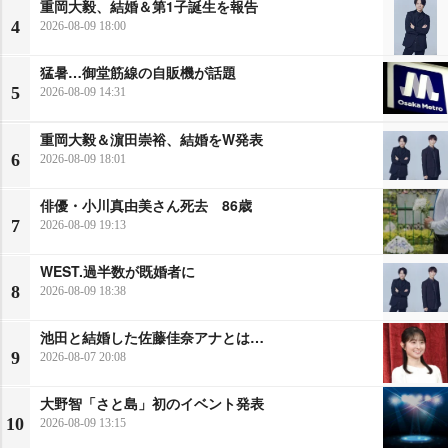
重岡大毅、結婚＆第1子誕生を報告
4
2026-08-09 18:00
猛暑…御堂筋線の自販機が話題
5
2026-08-09 14:31
重岡大毅＆濵田崇裕、結婚をW発表
6
2026-08-09 18:01
俳優・小川真由美さん死去 86歳
7
2026-08-09 19:13
WEST.過半数が既婚者に
8
2026-08-09 18:38
池田と結婚した佐藤佳奈アナとは…
9
2026-08-07 20:08
大野智「さと島」初のイベント発表
10
2026-08-09 13:15