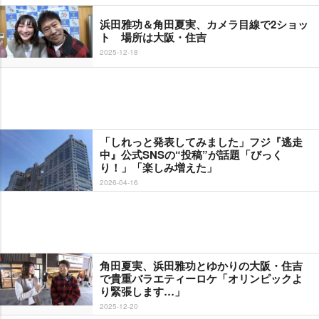
浜田雅功＆角田夏実、カメラ目線で2ショッ
ト 場所は大阪・住吉
2025-12-18
「しれっと発表してみました」フジ『逃走
中』公式SNSの“投稿”が話題「びっく
り！」「楽しみ増えた」
2026-04-16
角田夏実、浜田雅功とゆかりの大阪・住吉
で貴重バラエティーロケ「オリンピックよ
り緊張します…」
2025-12-20