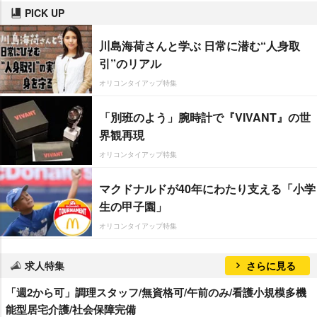
PICK UP
川島海荷さんと学ぶ 日常に潜む“人身取
引”のリアル
オリコンタイアップ特集
「別班のよう」腕時計で『VIVANT』の世
界観再現
オリコンタイアップ特集
マクドナルドが40年にわたり支える「小学
生の甲子園」
オリコンタイアップ特集
求人特集
さらに見る
「週2から可」調理スタッフ/無資格可/午前のみ/看護小規模多機
能型居宅介護/社会保障完備