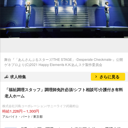
舞台『「あんさんぶるスターズ!THE STAGE」-Desperate Checkmate-』公開
ゲネプロより(C)2021 Happy Elements K.K/あんステ製作委員会
求人特集
さらに見る
「福祉調理スタッフ」調理師免許必須/シフト相談可/介護付き有料
老人ホーム
株式会社川島コーポレーション/サニーライフ武蔵村山
時給1,226円～1,300円
アルバイト・パート / 東京都