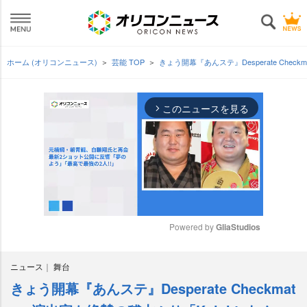
ホーム (オリコンニュース)
芸能 TOP
きょう開幕『あんステ』Desperate Che
このニュースを見る
arrow_forward_ios
Powered by 
GliaStudios
M
ニュース
舞台
u
t
きょう開幕『あんステ』Desperate Checkmat
e