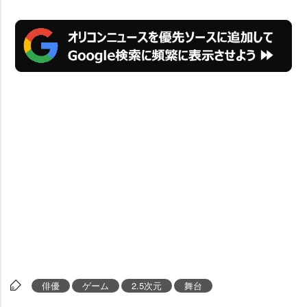
俳優
ゲーム
2.5次元
舞台