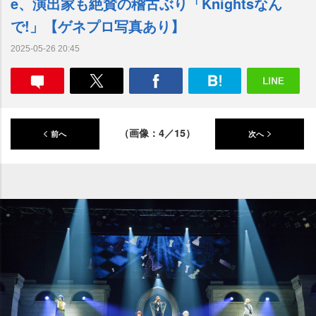
e、演出家も絶賛の稽古ぶり「Knightsなん
で!」【ゲネプロ写真あり】
2025-05-26 20:45
（画像：4／15）
前へ
次へ