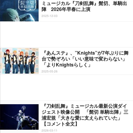
ミュージカル『刀剣乱舞』髭切、単騎出
陣 2026年早春に上演
2025-12-03
『あんステ』、”Knights”が7年ぶりに舞
台で勢ぞろい「いい意味で変わらない」
「よりKnightsらしく」
2025-05-26
『刀剣乱舞』ミュージカル最新公演ダイ
ジェスト映像公開 「髭切 単騎出陣」三
浦宏規「大きな愛に支えられていた」
【コメント全文】
2026-03-11