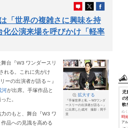
は「世界の複雑さに興味を持
台化公演来場を呼びかけ「軽率
舞台『W3 ワンダースリ
される。これに先がけ
スリーの出演者が語る～』
成河
が出席。手塚作品と
児
拡大する
の
語った。
『手塚世界と私 ～W3ワンダ
軟
ースリーの出演者が語る～』
に出席した成河 撮影：岡千
ぬく
力のもと、舞台『W3 ワ
里
時給
り作品への見識を高める
アル