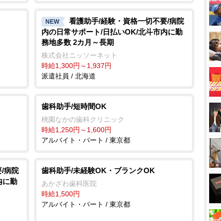
看護助手/経験・資格一切不要/病院
NEW
内の日常サポート/日払いOK/北斗市内に勤
務地多数 2カ月～長期
株式会社ニッソーネット
時給1,300円～1,937円
派遣社員 / 北海道
歯科助手/短時間OK
桃園なかの歯科クリニック
時給1,250円～1,600円
アルバイト・パート / 東京都
/病院
歯科助手/未経験OK・ブランクOK
内に勤
あかざわ歯科医院
時給1,500円
アルバイト・パート / 東京都