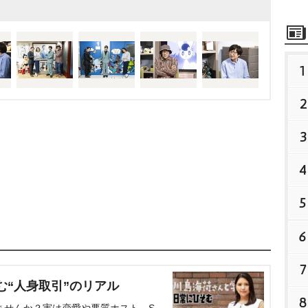
1
2
3
4
5
6
7
む“人身取引”のリアル
8