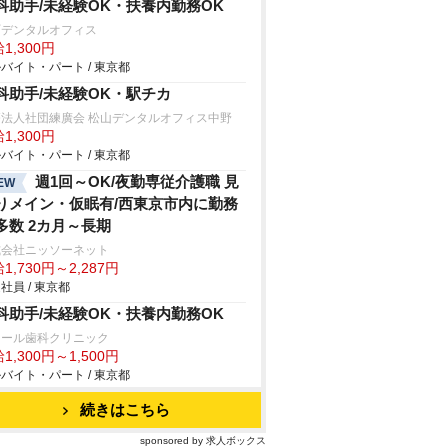
科助手/未経験OK・扶養内勤務OK
町デンタルオフィス
1,300円
バイト・パート / 東京都
科助手/未経験OK・駅チカ
療法人社団練廣会 松山デンタルオフィス中野
1,300円
バイト・パート / 東京都
週1回～OK/夜勤専従介護職 見
EW
りメイン・仮眠有/西東京市内に勤務
多数 2カ月～長期
式会社ニッソーネット
1,730円～2,287円
社員 / 東京都
科助手/未経験OK・扶養内勤務OK
レール歯科クリニック
1,300円～1,500円
バイト・パート / 東京都
続きはこちら
sponsored by 求人ボックス