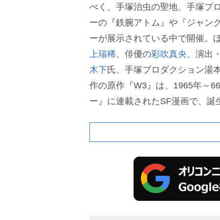
べく、手塚治虫の聖地、手塚プ
ーの『鉄腕アトム』や『ジャン
ーが展示されている中で開催。
上瑞稀
、俳優の
彩吹真央
、演出
木下
氏、手塚プロダクション湯
作の原作『W3』は、1965年～
ー』に連載されたSF漫画で、誕
を迎える名作。原作者である手
れだけは断じて殺されても翻せ
戦争はご免だということだ。だ
き続けたい」と語ったといわれ