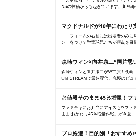
「人身取引」って海外の話だと思って
NSの投稿からも起きています。川島
マクドナルドが40年にわたり
ユニフォームの右袖には出場者のみに
ン」をつけて学童球児たちが頂点を目
森崎ウィン×向井康二“両片思
森崎ウィンと向井康二がW主演！映画『（L
OM STREAMで最速配信。究極のピュ
お値段そのまま45％増量！フ
ファミチキにお弁当にアイスも!?ファ
まま おかわり45％増量作戦」が今夏
プロ厳選！目的別「おすすめP