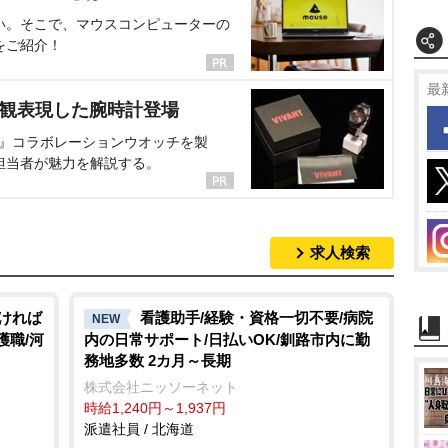
い。そこで、マウスコンピューターの
をご紹介！
最
界観表現した腕時計登場
NT』コラボレーションウオッチを製
担当者が魅力を解説する。
求人検索
なければ
看護助手/経験・資格一切不要/病院
NEW
護職/河
内の日常サポート/日払いOK/釧路市内に勤
務地多数 2カ月～長期
株式会社ニッソーネット
時給1,240円～1,937円
派遣社員 / 北海道