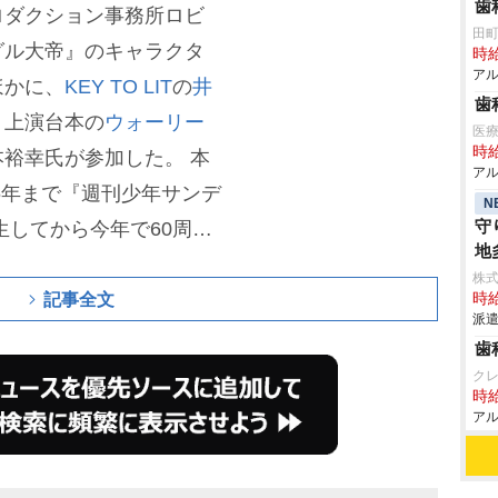
歯
ロダクション事務所ロビ
田
グル大帝』のキャラクタ
時給
アル
ほかに、
KEY TO LIT
の
井
歯
・上演台本の
ウォーリー
医
時給
本裕幸氏が参加した。
本
アル
66年まで『週刊少年サンデ
N
守
生してから今年で60周年
地
塚さんは「ただ一つ。こ
株
ない主義がある。それは
記事全文
時給
派遣
から反戦テーマだけは描
歯
ている。
ク
時給
アル