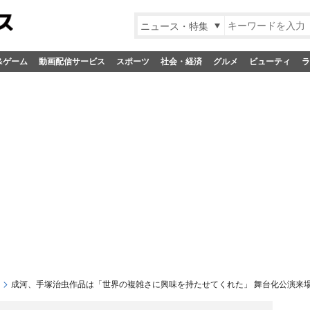
ニュース・特集
&ゲーム
動画配信サービス
スポーツ
社会・経済
グルメ
ビューティ
ラ
成河、手塚治虫作品は「世界の複雑さに興味を持たせてくれた」 舞台化公演来