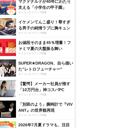
マクドナルドが40年にわたり
支える「小学生の甲子園」
オリコンタイアップ特集
イケメンてんこ盛り！尊すぎ
る男子の純情ラブに胸キュン
オリコンタイアップ特集
お値段そのまま45％増量！フ
ァミマ夏の大盤振る舞い
オリコンタイアップ特集
SUPER★DRAGON、自ら描い
た”レトロフューチャー”
オリコンタイアップ特集
【驚愕】メーカー社員が推す
「10万円台」神コスパPC
オリコンタイアップ特集
「別班のよう」腕時計で『VIV
ANT』の世界観再現
オリコンタイアップ特集
2026年7月夏ドラマも、注目