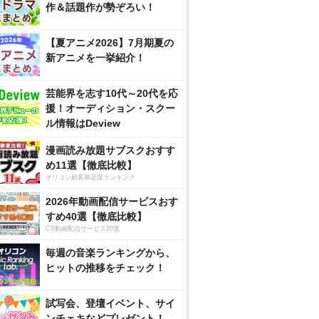
作＆話題作が勢ぞろい！
【夏アニメ2026】7月期夏の
新アニメを一挙紹介！
芸能界を志す10代～20代を応
援！オーディション・スクー
ル情報はDeview
漫画読み放題サブスクおすす
め11選【徹底比較】
オリコン顧客満足度ランキング
2026年動画配信サービスおす
すめ40選【徹底比較】
CS動画配信サービス20選
毎週の音楽ランキングから、
ヒットの推移をチェック！
試写会、登壇イベント、サイ
ンチェキなどプレゼント！