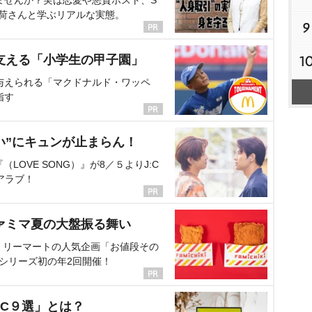
ませんか？実は恋愛や悪質ホスト、S
海荷さんと学ぶリアルな実態。
9
支える「小学生の甲子園」
1
与えられる「マクドナルド・ワッペ
指す
い”にキュンが止まらん！
OVE SONG）』が8／５よりJ:C
アラブ！
ァミマ夏の大盤振る舞い
ミリーマートの人気企画「お値段その
、シリーズ初の年2回開催！
C９選」とは？