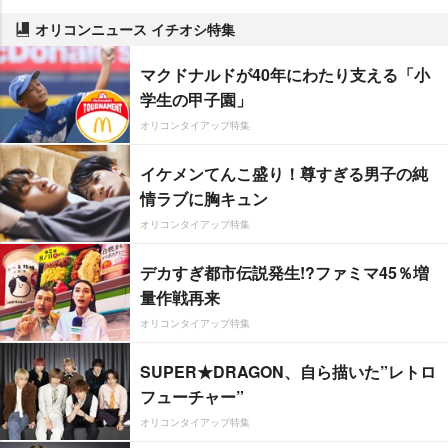
オリコンニュース イチオシ特集
マクドナルドが40年にわたり支える「小
学生の甲子園」
オリコンタイアップ特集
イケメンてんこ盛り！尊すぎる男子の純
情ラブに胸キュン
オリコンタイアップ特集
デカすぎ都市伝説発生!?ファミマ45％増
量作戦再来
オリコンタイアップ特集
SUPER★DRAGON、自ら描いた”レトロ
フューチャー”
オリコンタイアップ特集