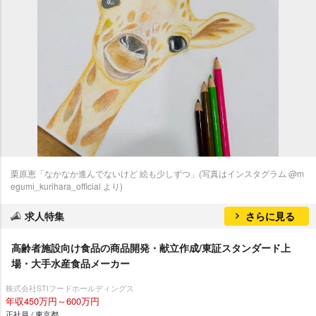
栗原恵「なかなか進んでないけど 絵も少しずつ」(写真はインスタグラム @m
egumi_kurihara_official より)
求人特集
さらに見る
高齢者施設向け食品の商品開発・献立作成/東証スタンダード上
場・大手水産食品メーカー
株式会社STIフードホールディングス
年収450万円～600万円
正社員 / 東京都