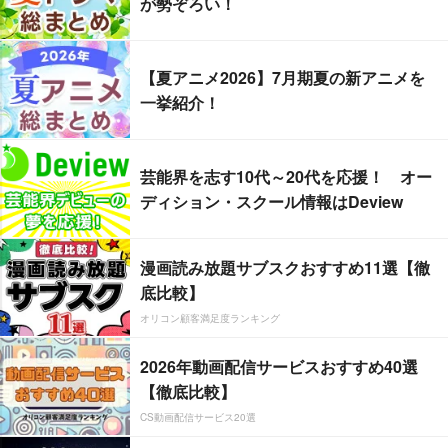
が勢ぞろい！
【夏アニメ2026】7月期夏の新アニメを
一挙紹介！
芸能界を志す10代～20代を応援！ オー
ディション・スクール情報はDeview
漫画読み放題サブスクおすすめ11選【徹
底比較】
オリコン顧客満足度ランキング
2026年動画配信サービスおすすめ40選
【徹底比較】
CS動画配信サービス20選