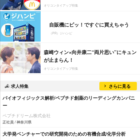
オリコンタイアップ特集
自販機にピッ！ですぐに買えちゃう
（PR）ジハンピ
森崎ウィン×向井康二“両片思い”にキュン
が止まらん！
オリコンタイアップ特集
求人特集
さらに見る
バイオフィジックス解析/ペプチド創薬のリーディングカンパニ
ー
ペプチドリーム株式会社
正社員 / 神奈川県
大学発ベンチャーでの研究開発のための有機合成/化学分析