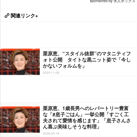
sponsored by 求人ボックス
関連リンク+
栗原恵、“スタイル抜群”のマタニティフ
ォト公開 タイトな黒ニット姿で「今し
かないフォルムを」
2024-11-06
栗原恵、1歳長男へのレパートリー豊富
な「#息子ごはん」一挙公開「すごく工
夫されて愛情を感じます」「息子さんさ
ん喜ぶ美味しそうな料理」
2026-05-18