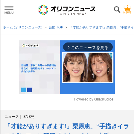
ホーム (オリコンニュース)
芸能 TOP
「才能がありすぎます!」栗原恵、“手描き
このニュースを見る
arrow_forward_ios
Powered by 
GliaStudios
M
ニュース
SNS発
u
t
「才能がありすぎます!」栗原恵、“手描きイラ
e