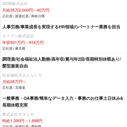
WDB株式会社
月給35万2,000円～40万円
正社員 / 派遣社員 / 神奈川県
人事労務/事業成長を実現するHR領域のパートナー業務を担当
オープン株式会社
年収501万円～916万円
正社員 / 東京都
調理員/社会福祉法人勤務/高年収/賞与年2回/長期特別休暇あり/
髪型服装自由
社会福祉法人とらくろ
月給28万円～
正社員 / 北海道
一般事務・OA事務/簡単なデータ入力・事務のお仕事土日休み&
長期休暇充実
株式会社オオミヤ
時給1,350円～1,688円
正社員 / 派遣社員 / 愛知県