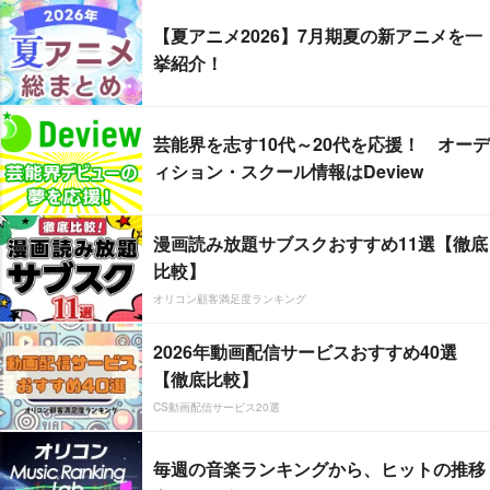
【夏アニメ2026】7月期夏の新アニメを一
挙紹介！
芸能界を志す10代～20代を応援！ オーデ
ィション・スクール情報はDeview
漫画読み放題サブスクおすすめ11選【徹底
比較】
オリコン顧客満足度ランキング
2026年動画配信サービスおすすめ40選
【徹底比較】
CS動画配信サービス20選
毎週の音楽ランキングから、ヒットの推移