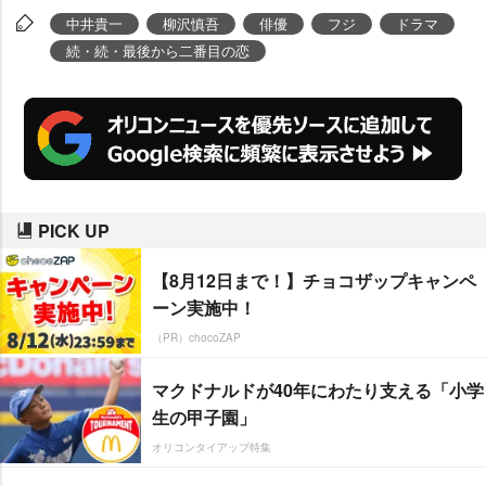
中井貴一
柳沢慎吾
俳優
フジ
ドラマ
続・続・最後から二番目の恋
PICK UP
【8月12日まで！】チョコザップキャンペ
ーン実施中！
（PR）chocoZAP
マクドナルドが40年にわたり支える「小学
生の甲子園」
オリコンタイアップ特集