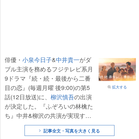
俳優・
小泉今日子
&
中井貴一
がダ
ブル主演を務めるフジテレビ系月
9ドラマ『続・続・最後から二番
目の恋』(毎週月曜 後9:00)の第5
拡大する
話(12日放送)に、
柳沢慎吾
の出演
が決定した。『ふぞろいの林檎た
ち』中井&柳沢の共演が実現す
る。
記事全文・写真を大きく見る