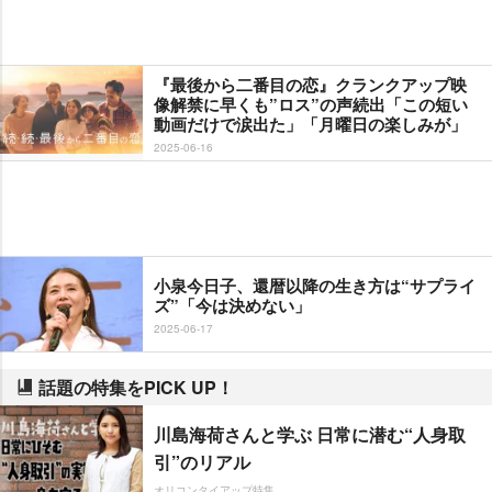
『最後から二番目の恋』クランクアップ映
像解禁に早くも”ロス”の声続出「この短い
動画だけで涙出た」「月曜日の楽しみが」
2025-06-16
小泉今日子、還暦以降の生き方は“サプライ
ズ”「今は決めない」
2025-06-17
話題の特集をPICK UP！
川島海荷さんと学ぶ 日常に潜む“人身取
引”のリアル
オリコンタイアップ特集