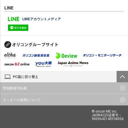
LINE
LINEアカウントメディア
PC版に切り替え
禁無断複写転載
クッキーの使用について
© oricon ME inc.
JASRAC許諾番号：
9009642140Y38026