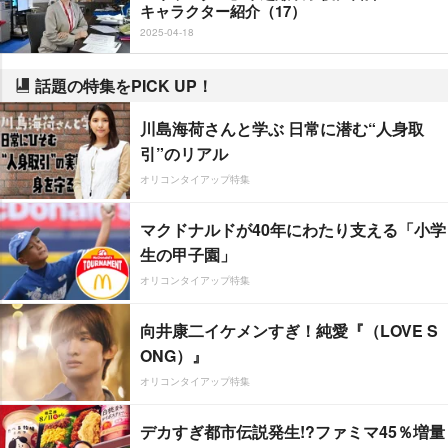
キャラクター紹介（17）
2025-04-18
話題の特集をPICK UP！
川島海荷さんと学ぶ 日常に潜む“人身取
引”のリアル
オリコンタイアップ特集
マクドナルドが40年にわたり支える「小学
生の甲子園」
オリコンタイアップ特集
向井康二イケメンすぎ！純愛『（LOVE S
ONG）』
オリコンタイアップ特集
デカすぎ都市伝説発生!?ファミマ45％増量