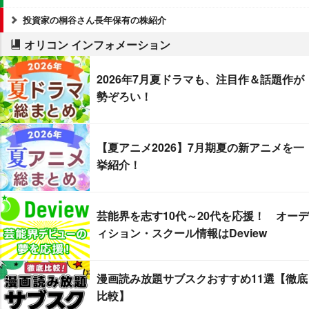
投資家の桐谷さん長年保有の株紹介
オリコン インフォメーション
2026年7月夏ドラマも、注目作＆話題作が
勢ぞろい！
【夏アニメ2026】7月期夏の新アニメを一
挙紹介！
芸能界を志す10代～20代を応援！ オーデ
ィション・スクール情報はDeview
漫画読み放題サブスクおすすめ11選【徹底
比較】