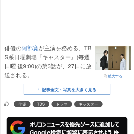
俳優の
阿部寛
が主演を務める、TB
S系日曜劇場『キャスター』(毎週
日曜 後9:00)の第3話が、27日に放
送される。
拡大する
記事全文・写真を大きく見る
俳優
TBS
ドラマ
キャスター