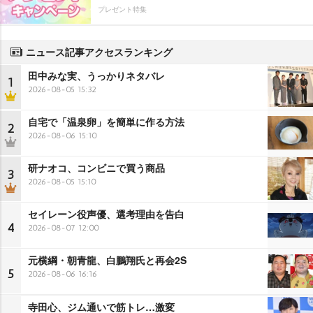
プレゼント特集
ニュース記事アクセスランキング
田中みな実、うっかりネタバレ
1
2026-08-05 15:32
自宅で「温泉卵」を簡単に作る方法
2
2026-08-06 15:10
研ナオコ、コンビニで買う商品
3
2026-08-05 15:10
セイレーン役声優、選考理由を告白
4
2026-08-07 12:00
元横綱・朝青龍、白鵬翔氏と再会2S
5
2026-08-06 16:16
寺田心、ジム通いで筋トレ…激変