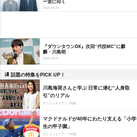
ー逆に叩く
2025-04-03
『ダウンタウンDX』次回“代役MC”に麒
麟・川島明
2025-05-01
話題の特集をPICK UP！
川島海荷さんと学ぶ 日常に潜む“人身取
引”のリアル
オリコンタイアップ特集
マクドナルドが40年にわたり支える「小学
生の甲子園」
オリコンタイアップ特集