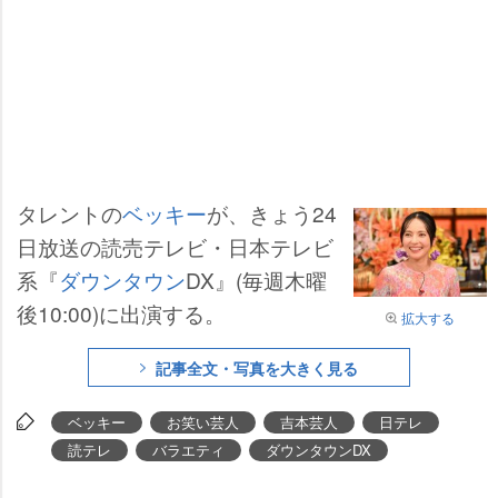
タレントの
ベッキー
が、きょう24
日放送の読売テレビ・日本テレビ
系『
ダウンタウン
DX』(毎週木曜
後10:00)に出演する。
拡大する
記事全文・写真を大きく見る
ベッキー
お笑い芸人
吉本芸人
日テレ
読テレ
バラエティ
ダウンタウンDX