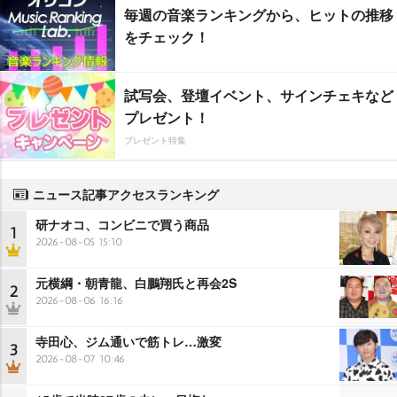
毎週の音楽ランキングから、ヒットの推移
をチェック！
試写会、登壇イベント、サインチェキなど
プレゼント！
プレゼント特集
ニュース記事アクセスランキング
研ナオコ、コンビニで買う商品
1
2026-08-05 15:10
元横綱・朝青龍、白鵬翔氏と再会2S
2
2026-08-06 16:16
寺田心、ジム通いで筋トレ…激変
3
2026-08-07 10:46