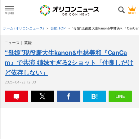
ホーム (オリコンニュース)
芸能 TOP
“母娘”現役慶大生kanon&中林美和『Ca
ニュース
芸能
“母娘”現役慶大生kanon&中林美和『CanCa
m』で共演 姉妹すぎる2ショット「仲良しだけ
ど依存しない」
2025-04-23 12:00