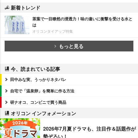
新着トレンド
茶葉で一目瞭然の浸透力！味の違いに衝撃を受ける水と
は
オリコンタイアップ特集
もっと見る
今、読まれている記事
田中みな実、うっかりネタバレ
自宅で「温泉卵」を簡単に作る方法
研ナオコ、コンビニで買う商品
オリコン インフォメーション
2026年7月夏ドラマも、注目作＆話題作が
勢ぞろい！