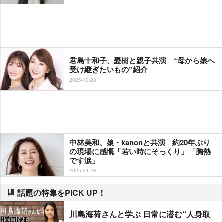
君島十和子、憂樹と親子共演 “母から娘へ
受け継ぎたいもの”紹介
2025-10-28
中林美和、娘・kanonと共演 約20年ぶり
の現場に感慨「若い時にそっくり」「胸熱
です涙」
2025-04-28
話題の特集をPICK UP！
川島海荷さんと学ぶ 日常に潜む“人身取