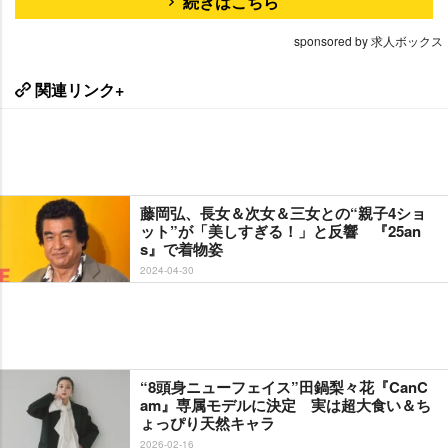
続きはこちら
sponsored by 求人ボックス
関連リンク+
藤岡弘、長女＆次女＆三女との“親子4ショ
ット”が「美しすぎる！」と反響 『25an
s』で着物姿
2024-04-30
“8頭身ニューフェイス”田鍋梨々花『CanC
am』専属モデルに決定 実は超大食い＆ち
ょっぴり天然キャラ
2026-02-16