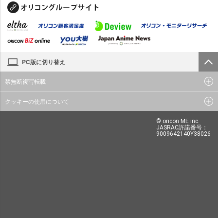
PC版に切り替え
禁無断複写転載
クッキーの使用について
© oricon ME inc.
JASRAC許諾番号：
9009642140Y38026