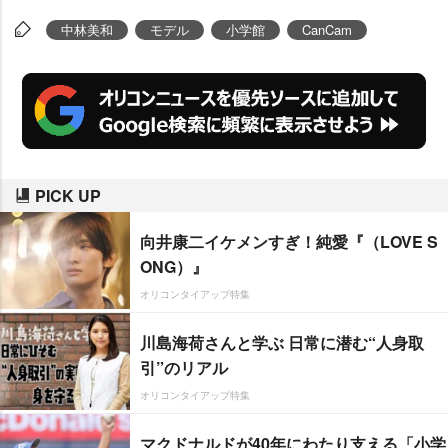
中林美和
モデル
小学館
CanCam
PICK UP
向井康二イケメンすぎ！純愛『（LOVE S
ONG）』
オリコンタイアップ特集
川島海荷さんと学ぶ 日常に潜む“人身取
引”のリアル
オリコンタイアップ特集
マクドナルドが40年にわたり支える「小学