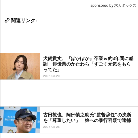
sponsored by 求人ボックス
関連リンク+
犬飼貴丈、『ぽかぽか』卒業＆約3年間に感
謝 俳優業のかたわら「すごく元気をもら
ってた」
2026-03-20
古田敦也、阿部慎之助氏“監督辞任”の決断
を「尊重したい」 娘への暴行容疑で逮捕
2026-05-26