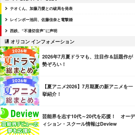
テオくん、加藤乃愛との破局を発表
レインボー池田、佐藤佳奈と電撃婚
西鉄、“不適切音声”に声明
オリコン インフォメーション
2026年7月夏ドラマも、注目作＆話題作が
勢ぞろい！
【夏アニメ2026】7月期夏の新アニメを一
挙紹介！
芸能界を志す10代～20代を応援！ オーデ
ィション・スクール情報はDeview