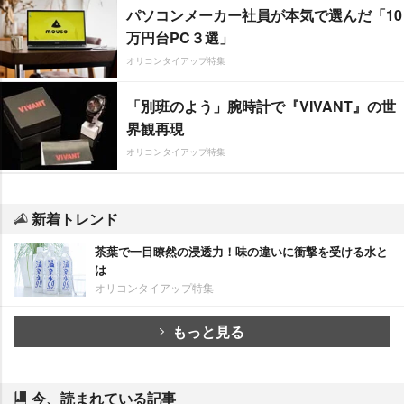
パソコンメーカー社員が本気で選んだ「10
万円台PC３選」
オリコンタイアップ特集
「別班のよう」腕時計で『VIVANT』の世
界観再現
オリコンタイアップ特集
新着トレンド
茶葉で一目瞭然の浸透力！味の違いに衝撃を受ける水と
は
オリコンタイアップ特集
もっと見る
今、読まれている記事