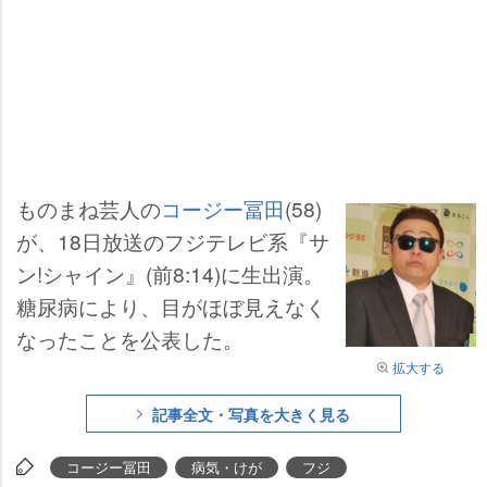
ものまね芸人の
コージー冨田
(58)
が、18日放送のフジテレビ系『サ
ン!シャイン』(前8:14)に生出演。
糖尿病により、目がほぼ見えなく
なったことを公表した。
拡大する
記事全文・写真を大きく見る
コージー冨田
病気・けが
フジ