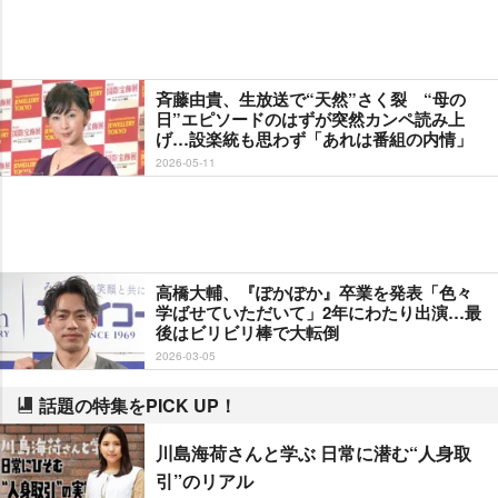
斉藤由貴、生放送で“天然”さく裂 “母の
日”エピソードのはずが突然カンペ読み上
げ…設楽統も思わず「あれは番組の内情」
2026-05-11
高橋大輔、『ぽかぽか』卒業を発表「色々
学ばせていただいて」2年にわたり出演…最
後はビリビリ棒で大転倒
2026-03-05
話題の特集をPICK UP！
川島海荷さんと学ぶ 日常に潜む“人身取
引”のリアル