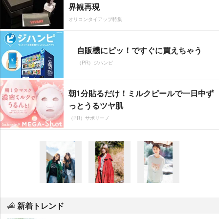
界観再現
オリコンタイアップ特集
自販機にピッ！ですぐに買えちゃう
（PR）ジハンピ
朝1分貼るだけ！ミルクピールで一日中ず
っとうるツヤ肌
（PR）サボリーノ
新着トレンド