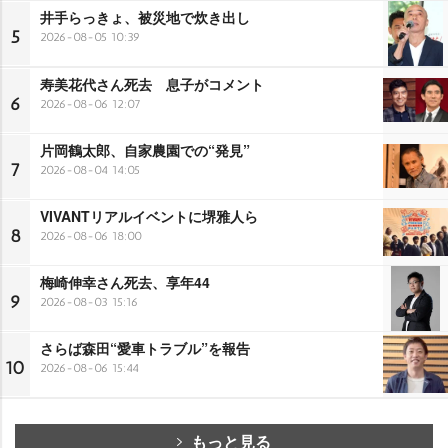
井手らっきょ、被災地で炊き出し
5
2026-08-05 10:39
寿美花代さん死去 息子がコメント
6
2026-08-06 12:07
片岡鶴太郎、自家農園での“発見”
7
2026-08-04 14:05
VIVANTリアルイベントに堺雅人ら
8
2026-08-06 18:00
梅崎伸幸さん死去、享年44
9
2026-08-03 15:16
さらば森田“愛車トラブル”を報告
10
2026-08-06 15:44
もっと見る