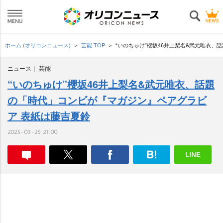
ホーム (オリコンニュース)
芸能 TOP
“いのちゅけ”櫻坂46井上梨名&武元唯衣
ニュース
芸能
“いのちゅけ”櫻坂46井上梨名&武元唯衣、話題
の「時代」コンビが『マガジン』ペアグラビ
ア 表紙は藤吉夏鈴
2025-03-25 21:00