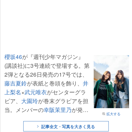
櫻坂46
が『週刊少年マガジン』
(講談社)に3号連続で登場する。第
2弾となる26日発売の17号では、
藤吉夏鈴
が表紙と巻頭を飾り、
井
上梨名
×
武元唯衣
がセンターグラ
ビア、
大園玲
が巻末グラビアを担
当。メンバーの
幸阪茉里乃
が発信
拡大する
したことによりファンの間で「時
代はいのちゅけ」と話題になって
記事全文・写真を大きく見る