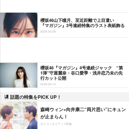
櫻坂46山下瞳月、至近距離で上目遣い
『マガジン』3号連続特集のラスト表紙飾る
2025-03-28
櫻坂46『マガジン』4号連続ジャック “第
1弾”守屋麗奈・谷口愛季・浅井恋乃未の先
行カット公開
2026-04-14
話題の特集をPICK UP！
森崎ウィン×向井康二“両片思い”にキュン
が止まらん！
オリコンタイアップ特集