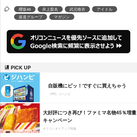
いる井上&武元の2ショットグラビ
櫻坂46
井上梨名
武元唯衣
アイドル
アが公開された。
坂道グループ
マガジン
PICK UP
自販機にピッ！ですぐに買えちゃう
（PR）ジハンピ
大好評につき再び！ファミマ名物45％増量
キャンペーン
オリコンタイアップ特集