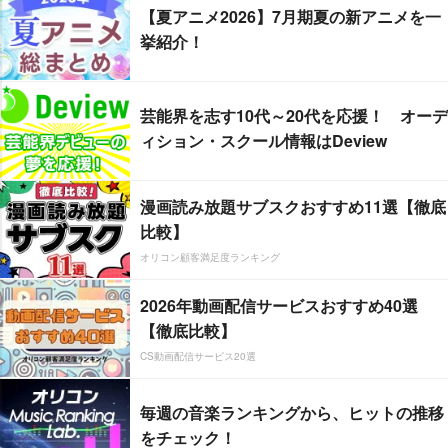
【夏アニメ2026】7月期夏の新アニメを一
挙紹介！
芸能界を志す10代～20代を応援！ オーデ
ィション・スクール情報はDeview
漫画読み放題サブスクおすすめ11選【徹底
比較】
オリコン顧客満足度ランキング
2026年動画配信サービスおすすめ40選
【徹底比較】
CS動画配信サービス20選
毎週の音楽ランキングから、ヒットの推移
をチェック！