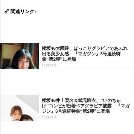
関連リンク+
櫻坂46大園玲、ほっこりグラビアであふれ
出る美少女感 『マガジン』3号連続特
集“第2弾”に登場
2025-03-21
櫻坂46井上梨名＆武元唯衣、“いのちゅ
け”コンビが密着ペアグラビア披露 『マガ
ジン』3号連続特集“第2弾”に登場
2025-03-21