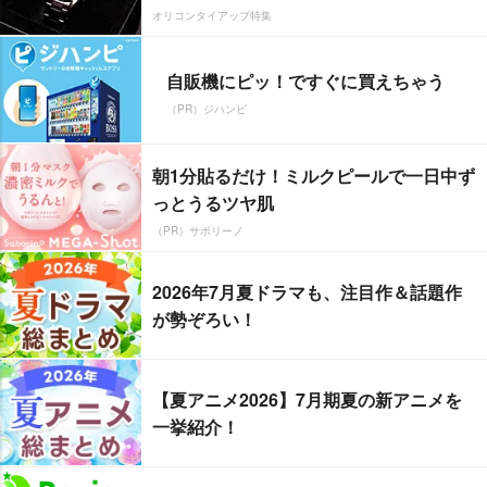
オリコンタイアップ特集
自販機にピッ！ですぐに買えちゃう
（PR）ジハンピ
朝1分貼るだけ！ミルクピールで一日中ず
っとうるツヤ肌
（PR）サボリーノ
2026年7月夏ドラマも、注目作＆話題作
が勢ぞろい！
【夏アニメ2026】7月期夏の新アニメを
一挙紹介！