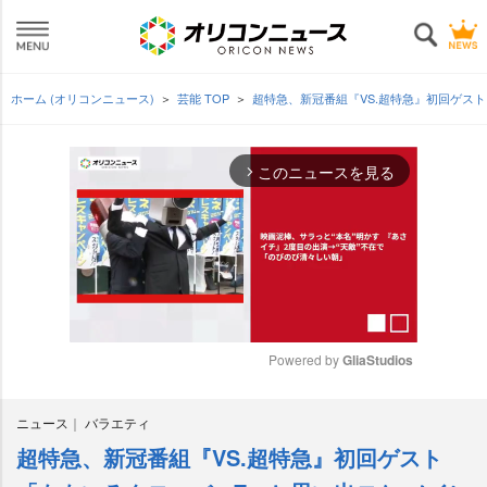
ホーム (オリコンニュース)
芸能 TOP
超特急、新冠番組『VS.超特急』初回ゲス
このニュースを見る
arrow_forward_ios
Powered by 
GliaStudios
M
ニュース
バラエティ
u
t
超特急、新冠番組『VS.超特急』初回ゲスト
e