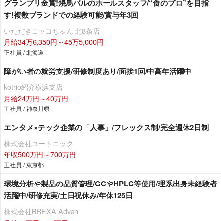
グランプリ金賞!焼鳥バルのホールスタッフ/“食のプロ”を目指
す!複数ブランドでの経験可能/賞与年3回
いただきコッコちゃん 北8条店
月給34万6,350円～45万5,000円
正社員 / 北海道
障がい者の就労支援/研修制度あり/面接1回/中高年活躍中
kotrio紹介横浜支店
月給24万円～40万円
正社員 / 神奈川県
エンタメ×テック企業の「人事」/フレックス制/完全週休2日制
株式会社ユートニック
年収500万円～700万円
正社員 / 東京都
環境分析や製品の品質管理/GCやHPLC等使用/理系出身未経験者
活躍中/研修充実/土日祝休み/年休125日
株式会社BREXA Advan