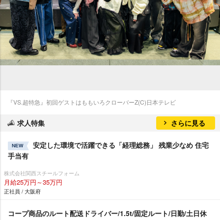
『VS.超特急』初回ゲストはももいろクローバーZ(C)日本テレビ
求人特集
さらに見る
安定した環境で活躍できる「経理総務」 残業少なめ 住宅
NEW
手当有
株式会社関西スチールフォーム
月給25万円～35万円
正社員 / 大阪府
コープ商品のルート配送ドライバー/1.5t/固定ルート/日勤/土日休