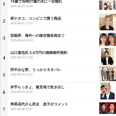
15歳で当時27歳の夫に一目惚れ
1
2026-08-05 16:09
研ナオコ、コンビニで買う商品
2
2026-08-05 15:10
芸能界、海外への移住報告相次ぐ
3
2026-08-04 19:53
山口達也氏 3.4万円の湘南物件契約
4
2026-08-03 12:18
田中みな実、うっかりネタバレ
5
2026-08-05 15:32
井手らっきょ、被災地で炊き出し
6
2026-08-05 10:39
寿美花代さん死去 息子がコメント
7
2026-08-06 12:07