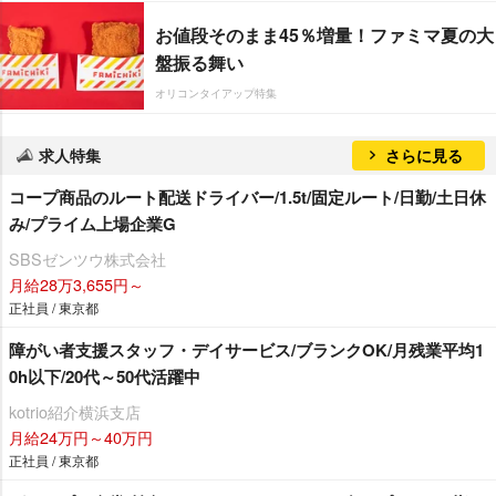
お値段そのまま45％増量！ファミマ夏の大
盤振る舞い
オリコンタイアップ特集
求人特集
さらに見る
コープ商品のルート配送ドライバー/1.5t/固定ルート/日勤/土日休
み/プライム上場企業G
SBSゼンツウ株式会社
月給28万3,655円～
正社員 / 東京都
障がい者支援スタッフ・デイサービス/ブランクOK/月残業平均1
0h以下/20代～50代活躍中
kotrio紹介横浜支店
月給24万円～40万円
正社員 / 東京都