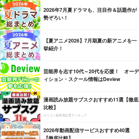
2026年7月夏ドラマも、注目作＆話題作が
勢ぞろい！
【夏アニメ2026】7月期夏の新アニメを一
挙紹介！
芸能界を志す10代～20代を応援！ オーデ
ィション・スクール情報はDeview
漫画読み放題サブスクおすすめ11選【徹底
比較】
オリコン顧客満足度ランキング
2026年動画配信サービスおすすめ40選
【徹底比較】