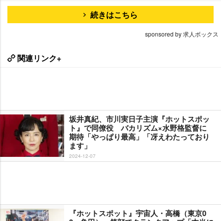
続きはこちら
sponsored by 求人ボックス
関連リンク+
坂井真紀、市川実日子主演『ホットスポッ
ト』で同僚役 バカリズム×水野格監督に
期待「やっぱり最高」「冴えわたっており
ます」
2024-12-07
『ホットスポット』宇宙人・高橋（東京0