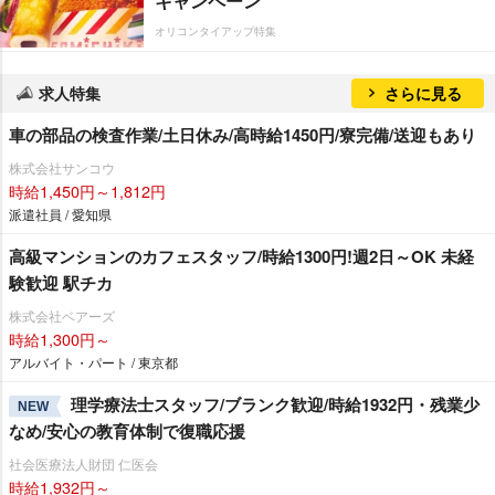
キャンペーン
オリコンタイアップ特集
求人特集
さらに見る
車の部品の検査作業/土日休み/高時給1450円/寮完備/送迎もあり
株式会社サンコウ
時給1,450円～1,812円
派遣社員 / 愛知県
高級マンションのカフェスタッフ/時給1300円!週2日～OK 未経
験歓迎 駅チカ
株式会社ベアーズ
時給1,300円～
アルバイト・パート / 東京都
理学療法士スタッフ/ブランク歓迎/時給1932円・残業少
NEW
なめ/安心の教育体制で復職応援
社会医療法人財団 仁医会
時給1,932円～