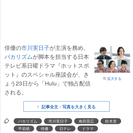
俳優の
市川実日子
が主演を務め、
バカリズム
が脚本を担当する日本
テレビ系日曜ドラマ『ホットスポ
ット』のスペシャル座談会が、き
拡大する
ょう23日から「Hulu」で独占配信
される。
記事全文・写真を大きく見る
バカリズム
市川実日子
角田晃広
鈴木杏
平岩紙
俳優
日テレ
ドラマ