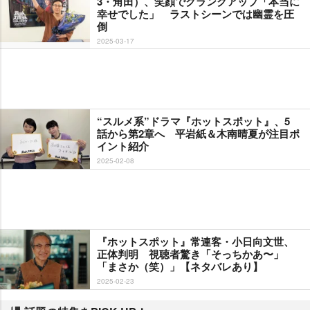
3・角田）、笑顔でクランクアップ「本当に
幸せでした」 ラストシーンでは幽霊を圧
倒
2025-03-17
“スルメ系”ドラマ『ホットスポット』、5
話から第2章へ 平岩紙＆木南晴夏が注目ポ
イント紹介
2025-02-08
『ホットスポット』常連客・小日向文世、
正体判明 視聴者驚き「そっちかあ〜」
「まさか（笑）」【ネタバレあり】
2025-02-23