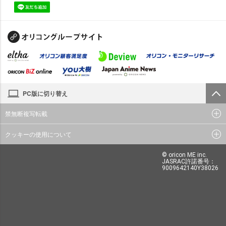
PC版に切り替え
禁無断複写転載
クッキーの使用について
© oricon ME inc.
JASRAC許諾番号：
9009642140Y38026