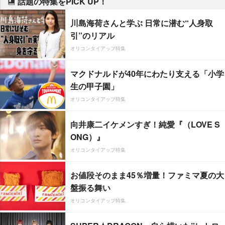
話題の特集をPICK UP！
川島海荷さんと学ぶ 日常に潜む“人身取
引”のリアル
オリコンタイアップ特集
マクドナルドが40年にわたり支える「小学
生の甲子園」
オリコンタイアップ特集
向井康二イケメンすぎ！純愛『（LOVE S
ONG）』
オリコンタイアップ特集
お値段そのまま45％増量！ファミマ夏の大
盤振る舞い
オリコンタイアップ特集