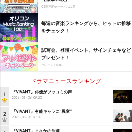
CS動画配信サービス20選
毎週の音楽ランキングから、ヒットの推移
をチェック！
試写会、登壇イベント、サインチェキなど
プレゼント！
プレゼント特集
ドラマニュースランキング
『VIVANT』俳優がツッコミの声
1
2026-08-06 09:20
『VIVANT』有能キャラに“異変”
2
2026-08-05 18:20
『VIVANT』まさかの活躍