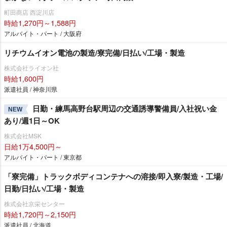
町田商店 西淀川店
時給1,270円～1,588円
アルバイト・パート / 大阪府
リチウムイオン電池の製造/寮完備/日払い/工場・製造
株式会社ライオン社
時給1,600円
派遣社員 / 神奈川県
日勤・練馬高野台駅周辺の交通誘導警備員/入社祝い金
NEW
あり/週1日～OK
株式会社MSK
日給1万4,500円～
アルバイト・パート / 東京都
「寮完備」トラックボディコンテナへの溶接/即入寮/製造・工場/
日勤/日払い/工場・製造
株式会社京栄センター
時給1,720円～2,150円
派遣社員 / 北海道