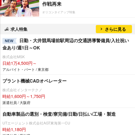
作戦再来
オリコンタイアップ特集
求人特集
さらに見る
日勤・大井競馬場前駅周辺の交通誘導警備員/入社祝い
NEW
金あり/週1日～OK
株式会社MSK
日給1万4,500円～
アルバイト・パート / 東京都
プラント機械CADオペレーター
株式会社インターテクノ
時給1,600円～1,750円
派遣社員 / 大阪府
自動車製品の選別・検査/寮完備/日勤/日払い/工場・製造
UTエージェント株式会社AGT東海第一CU
時給1,180円