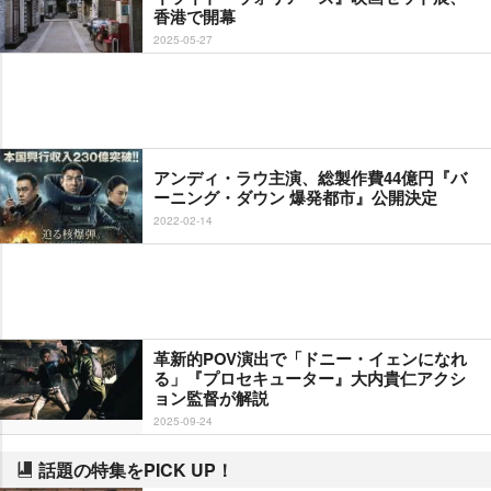
香港で開幕
2025-05-27
アンディ・ラウ主演、総製作費44億円『バ
ーニング・ダウン 爆発都市』公開決定
2022-02-14
革新的POV演出で「ドニー・イェンになれ
る」『プロセキューター』大内貴仁アクシ
ョン監督が解説
2025-09-24
話題の特集をPICK UP！