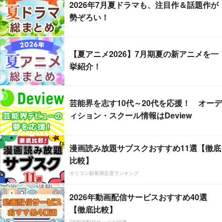
2026年7月夏ドラマも、注目作＆話題作が
勢ぞろい！
【夏アニメ2026】7月期夏の新アニメを一
挙紹介！
芸能界を志す10代～20代を応援！ オーデ
ィション・スクール情報はDeview
漫画読み放題サブスクおすすめ11選【徹底
比較】
オリコン顧客満足度ランキング
2026年動画配信サービスおすすめ40選
【徹底比較】
CS動画配信サービス20選