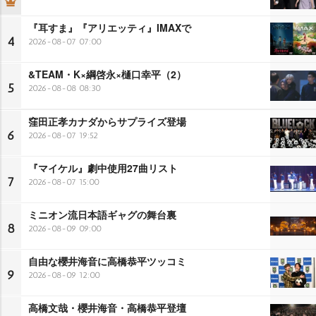
『耳すま』『アリエッティ』IMAXで
4
2026-08-07 07:00
&TEAM・K×綱啓永×樋口幸平（2）
5
2026-08-08 08:30
窪田正孝カナダからサプライズ登場
6
2026-08-07 19:52
『マイケル』劇中使用27曲リスト
7
2026-08-07 15:00
ミニオン流日本語ギャグの舞台裏
8
2026-08-09 09:00
自由な櫻井海音に高橋恭平ツッコミ
9
2026-08-09 12:00
高橋文哉・櫻井海音・高橋恭平登壇