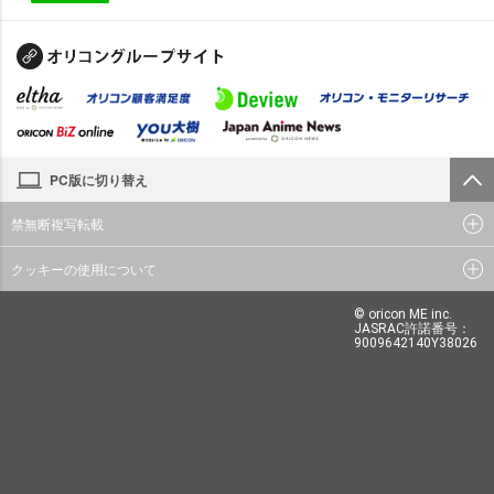
PC版に切り替え
禁無断複写転載
クッキーの使用について
© oricon ME inc.
JASRAC許諾番号：
9009642140Y38026