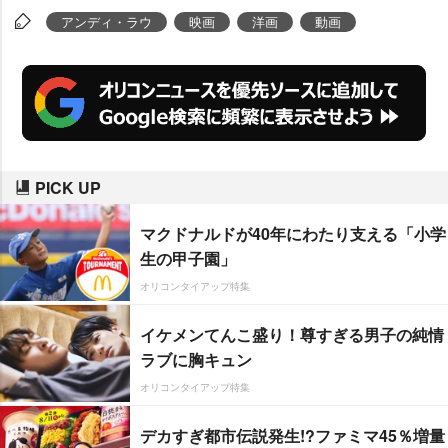
アンディ・ラウ
映画
洋画
動画
PICK UP
マクドナルドが40年にわたり支える「小学
生の甲子園」
オリコンタイアップ特集
イケメンてんこ盛り！尊すぎる男子の純情
ラブに胸キュン
オリコンタイアップ特集
デカすぎ都市伝説発生!?ファミマ45％増量