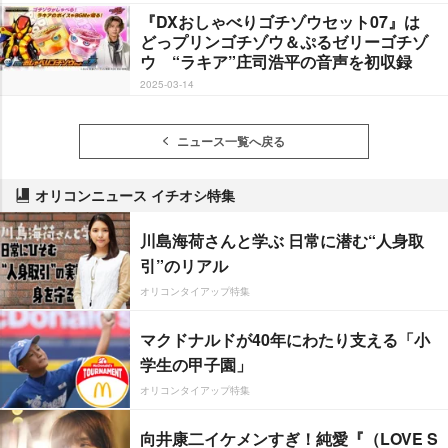
『DXおしゃべりゴチゾウセット07』は
どっプリンゴチゾウ＆ぷるゼリーゴチゾ
ウ “ラキア”庄司浩平の音声を初収録
2025-03-14
ニュース一覧へ戻る
オリコンニュース イチオシ特集
川島海荷さんと学ぶ 日常に潜む“人身取
引”のリアル
オリコンタイアップ特集
マクドナルドが40年にわたり支える「小
学生の甲子園」
オリコンタイアップ特集
向井康二イケメンすぎ！純愛『（LOVE S