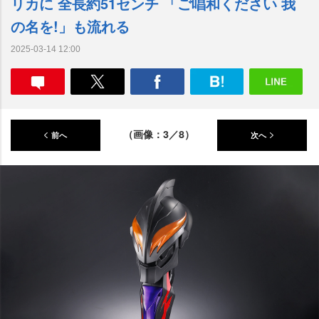
リカに 全長約51センチ 「ご唱和ください 我
の名を!」も流れる
2025-03-14 12:00
（画像：3／8）
前へ
次へ