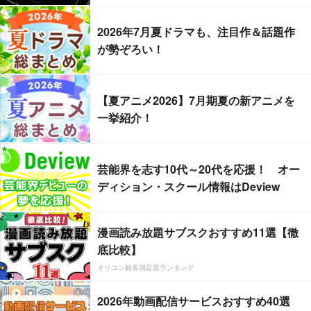
2026年7月夏ドラマも、注目作＆話題作
が勢ぞろい！
【夏アニメ2026】7月期夏の新アニメを
一挙紹介！
芸能界を志す10代～20代を応援！ オー
ディション・スクール情報はDeview
漫画読み放題サブスクおすすめ11選【徹
底比較】
オリコン顧客満足度ランキング
2026年動画配信サービスおすすめ40選