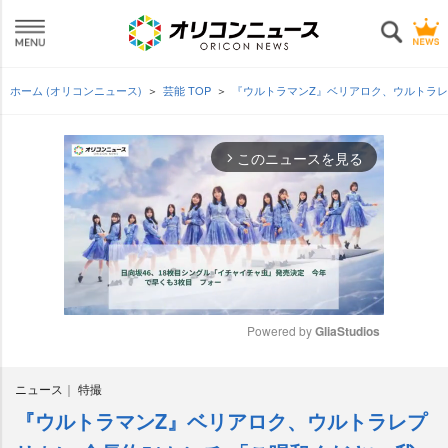
ホーム (オリコンニュース)
芸能 TOP
『ウルトラマンZ』ベリアロク、ウルトラレプ
このニュースを見る
arrow_forward_ios
Powered by 
GliaStudios
M
ニュース
特撮
u
t
『ウルトラマンZ』ベリアロク、ウルトラレプ
e