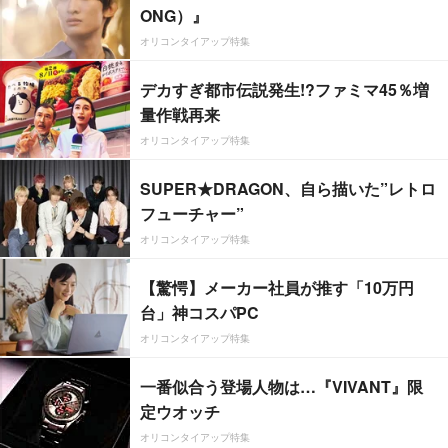
ONG）』
オリコンタイアップ特集
デカすぎ都市伝説発生!?ファミマ45％増
量作戦再来
オリコンタイアップ特集
SUPER★DRAGON、自ら描いた”レトロ
フューチャー”
オリコンタイアップ特集
【驚愕】メーカー社員が推す「10万円
台」神コスパPC
オリコンタイアップ特集
一番似合う登場人物は…『VIVANT』限
定ウオッチ
オリコンタイアップ特集