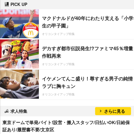
PICK UP
マクドナルドが40年にわたり支える「小学
生の甲子園」
オリコンタイアップ特集
デカすぎ都市伝説発生!?ファミマ45％増量
作戦再来
オリコンタイアップ特集
イケメンてんこ盛り！尊すぎる男子の純情
ラブに胸キュン
オリコンタイアップ特集
求人特集
さらに見る
東京ドームで単発バイト!設営・搬入スタッフ/日払いOK/日給保
証あり/履歴書不要/文京区