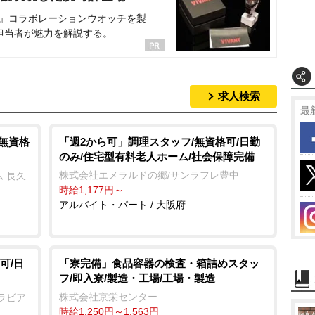
NT』コラボレーションウオッチを製
担当者が魅力を解説する。
求人検索
最
/無資格
「週2から可」調理スタッフ/無資格可/日勤
のみ/住宅型有料老人ホーム/社会保障完備
株式会社エメラルドの郷/サンラフレ豊中
 長久
時給1,177円～
アルバイト・パート / 大阪府
可/日
「寮完備」食品容器の検査・箱詰めスタッ
フ/即入寮/製造・工場/工場・製造
株式会社京栄センター
ラビア
時給1,250円～1,563円