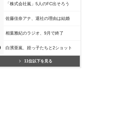
「株式会社嵐」5人のFC出そろう
佐藤佳奈アナ、退社の理由は結婚
相葉雅紀のラジオ、9月で終了
0
白濱亜嵐、姪っ子たちと2ショット
11位以下を見る