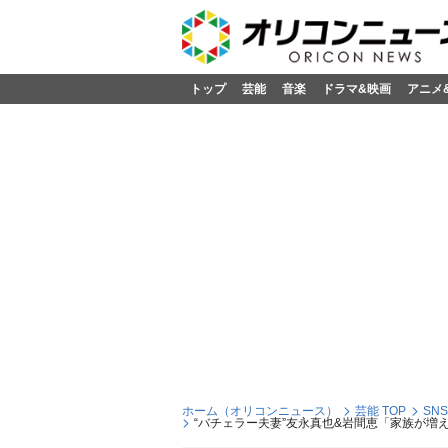
トップ
芸能
音楽
ドラマ&映画
アニメ
ホーム（オリコンニュース）
芸能 TOP
SN
“バチェラー夫妻”友永真也&岩間恵「家族が増