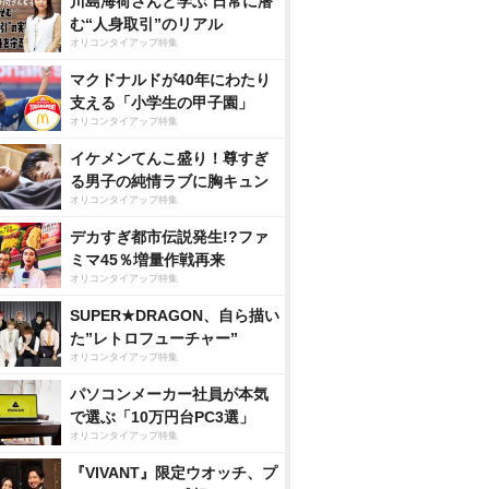
川島海荷さんと学ぶ 日常に潜
む“人身取引”のリアル
オリコンタイアップ特集
マクドナルドが40年にわたり
支える「小学生の甲子園」
オリコンタイアップ特集
イケメンてんこ盛り！尊すぎ
る男子の純情ラブに胸キュン
オリコンタイアップ特集
デカすぎ都市伝説発生!?ファ
ミマ45％増量作戦再来
オリコンタイアップ特集
SUPER★DRAGON、自ら描い
た”レトロフューチャー”
オリコンタイアップ特集
パソコンメーカー社員が本気
で選ぶ「10万円台PC3選」
オリコンタイアップ特集
『VIVANT』限定ウオッチ、プ