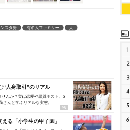
インスタ発
有名人ファミリー
犬
1
2
3
む“人身取引”のリアル
4
ませんか？実は恋愛や悪質ホスト、S
海荷さんと学ぶリアルな実態。
5
6
支える「小学生の甲子園」