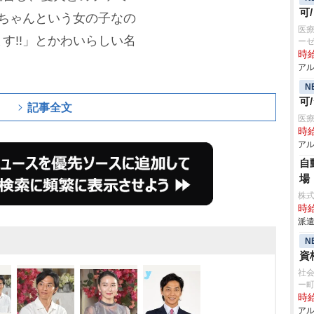
可
ちゃんという女の子なの
医療
す!!」とかわいらしい名
ー
時給
アル
N
可
記事全文
医療
時給
アル
自
場
株
時給
派遣
N
資
社会
ー
時給
アル