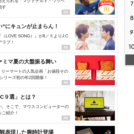
与えられる「マクドナルド・ワッペ
7
指す
8
い”にキュンが止まらん！
9
OVE SONG）』が8／５よりJ:C
アラブ！
1
ァミマ夏の大盤振る舞い
ミリーマートの人気企画「お値段その
、シリーズ初の年2回開催！
C９選」とは？
い。そこで、マウスコンピューターの
をご紹介！
界観表現した腕時計登場