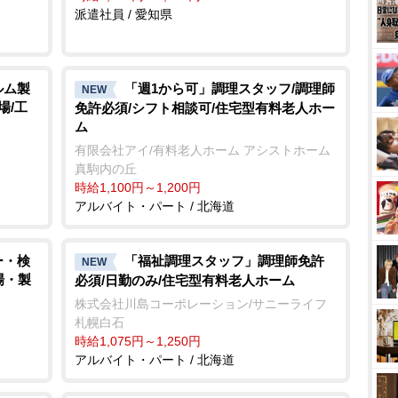
派遣社員 / 愛知県
ルム製
「週1から可」調理スタッフ/調理師
NEW
場/工
免許必須/シフト相談可/住宅型有料老人ホー
ム
有限会社アイ/有料老人ホーム アシストホーム
真駒内の丘
時給1,100円～1,200円
アルバイト・パート / 北海道
ー・検
「福祉調理スタッフ」調理師免許
NEW
場・製
必須/日勤のみ/住宅型有料老人ホーム
株式会社川島コーポレーション/サニーライフ
札幌白石
時給1,075円～1,250円
アルバイト・パート / 北海道