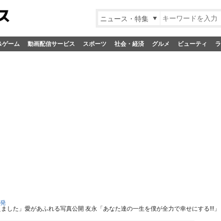
ニュース・特集
&ゲーム
動画配信サービス
スポーツ
社会・経済
グルメ
ビューティ
ラ
S発
えました」愛があふれる写真公開 友永「あなた達の一生を僕が全力で幸せにする!!!」