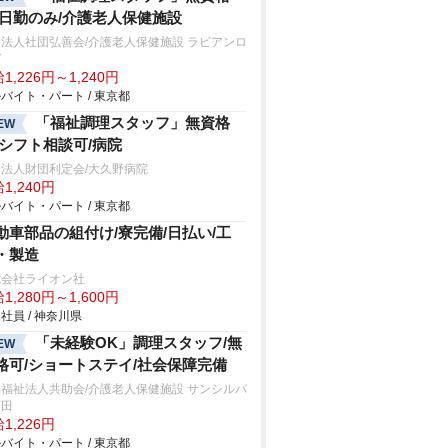
/日勤のみ/介護老人保健施設
法人社団弘善会/介護老人保健施設 ラビアンロ
ゼ
1,226円～1,240円
バイト・パート / 東京都
「福祉調理スタッフ」無資格
EW
/シフト相談可/病院
法人財団利定会/大久野病院
1,240円
バイト・パート / 東京都
動車部品の組付け/寮完備/日払い/工
・製造
式会社ライオン社
1,280円～1,600円
社員 / 神奈川県
「未経験OK」調理スタッフ/無
EW
格可/ショートステイ/社会保障完備
福祉法人共助会/介護老人保健施設 サンシルバ
町田
1,226円
バイト・パート / 東京都