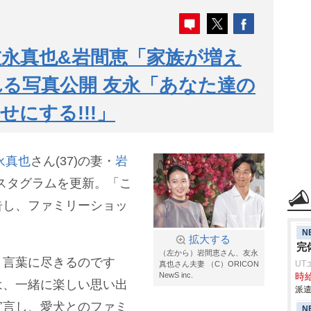
友永真也&岩間恵「家族が増え
る写真公開 友永「あなた達の
にする!!!」
永真也
さん(37)の妻・
ンスタグラムを更新。「こ
告し、ファミリーショッ
N
拡大する
完
（左から）岩間恵さん、友永
言葉に尽きるのです
UT
真也さん夫妻 （C）ORICON
NewS inc.
時給
は、一緒に楽しい思い出
派遣
宣言し、愛犬とのファミ
N