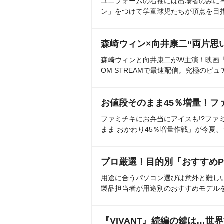
ユニフォームの右袖には出場者のみに
ン」をつけて学童球児たちが頂点を目
森崎ウィン×向井康二“両片思
森崎ウィンと向井康二がW主演！映画『（L
OM STREAMで最速配信。究極のピュ
お値段そのまま45％増量！フ
ファミチキにお弁当にアイスも!?ファ
まま おかわり45％増量作戦」が今夏
プロ厳選！目的別「おすすめP
用途に合うパソコン選びは意外と難し
製品担当者が用途別のおすすめモデル
『VIVANT』続編の鍵は…世