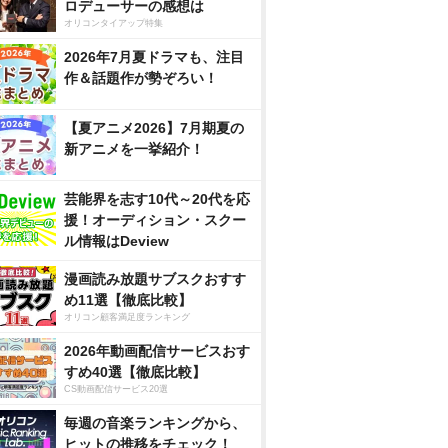
ロデューサーの感想は
オリコンタイアップ特集
2026年7月夏ドラマも、注目
作＆話題作が勢ぞろい！
【夏アニメ2026】7月期夏の
新アニメを一挙紹介！
芸能界を志す10代～20代を応
援！オーディション・スクー
ル情報はDeview
漫画読み放題サブスクおすす
め11選【徹底比較】
オリコン顧客満足度ランキング
2026年動画配信サービスおす
すめ40選【徹底比較】
CS動画配信サービス20選
毎週の音楽ランキングから、
ヒットの推移をチェック！