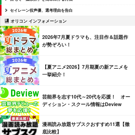
セイレーン役声優、選考理由を告白
オリコン インフォメーション
2026年7月夏ドラマも、注目作＆話題作
が勢ぞろい！
【夏アニメ2026】7月期夏の新アニメを
一挙紹介！
芸能界を志す10代～20代を応援！ オー
ディション・スクール情報はDeview
漫画読み放題サブスクおすすめ11選【徹
底比較】