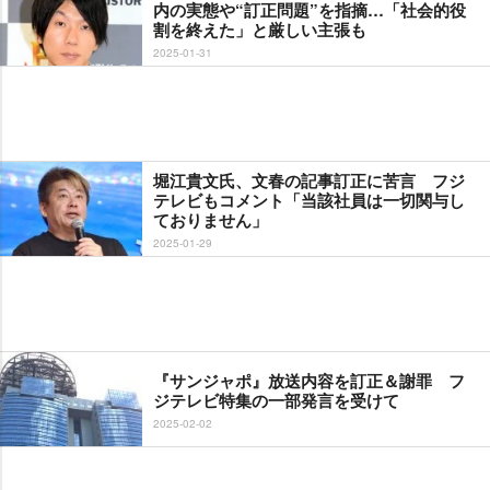
内の実態や“訂正問題”を指摘…「社会的役
割を終えた」と厳しい主張も
2025-01-31
堀江貴文氏、文春の記事訂正に苦言 フジ
テレビもコメント「当該社員は一切関与し
ておりません」
2025-01-29
『サンジャポ』放送内容を訂正＆謝罪 フ
ジテレビ特集の一部発言を受けて
2025-02-02