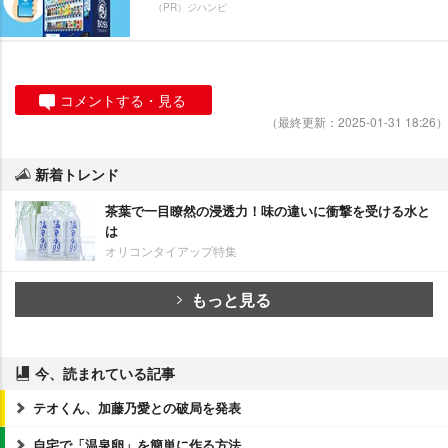
（PR）ジハンピ
コメントする・見る
（最終更新：2025-01-31 18:26）
新着トレンド
茶葉で一目瞭然の浸透力！味の違いに衝撃を受ける水と
は
オリコンタイアップ特集
もっと見る
今、読まれている記事
テオくん、加藤乃愛との破局を発表
自宅で「温泉卵」を簡単に作る方法