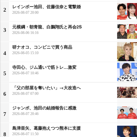
レインボー池田、佐藤佳奈と電撃婚
2
2026-08-07 20:00
元横綱・朝青龍、白鵬翔氏と再会2S
3
2026-08-06 16:16
研ナオコ、コンビニで買う商品
4
2026-08-05 15:10
寺田心、ジム通いで筋トレ…激変
5
2026-08-07 10:46
「父の部屋を奪いたい」→大改造へ
6
2026-08-07 07:00
ジャンボ、池田の結婚報告に感激
7
2026-08-07 20:46
島津亜矢、葛藤抱えつつ熊本に支援
8
2026-08-07 11:50