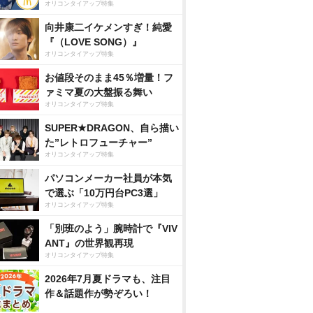
オリコンタイアップ特集
向井康二イケメンすぎ！純愛
『（LOVE SONG）』
オリコンタイアップ特集
お値段そのまま45％増量！フ
ァミマ夏の大盤振る舞い
オリコンタイアップ特集
SUPER★DRAGON、自ら描い
た”レトロフューチャー”
オリコンタイアップ特集
パソコンメーカー社員が本気
で選ぶ「10万円台PC3選」
オリコンタイアップ特集
「別班のよう」腕時計で『VIV
ANT』の世界観再現
オリコンタイアップ特集
2026年7月夏ドラマも、注目
作＆話題作が勢ぞろい！