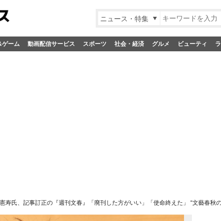
ニュース・特集
&ゲーム
動画配信サービス
スポーツ
社会・経済
グルメ
ビューティ
ラ
憲寿氏、記事訂正の『週刊文春』「廃刊した方がいい」「使命終えた」 “文藝春秋の