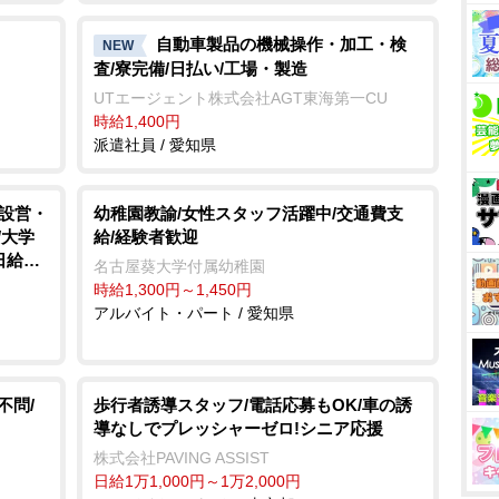
自動車製品の機械操作・加工・検
NEW
査/寮完備/日払い/工場・製造
UTエージェント株式会社AGT東海第一CU
時給1,400円
派遣社員 / 愛知県
/設営・
幼稚園教諭/女性スタッフ活躍中/交通費支
/大学
給/経験者歓迎
日給保
名古屋葵大学付属幼稚園
時給1,300円～1,450円
アルバイト・パート / 愛知県
不問/
歩行者誘導スタッフ/電話応募もOK/車の誘
導なしでプレッシャーゼロ!シニア応援
株式会社PAVING ASSIST
日給1万1,000円～1万2,000円