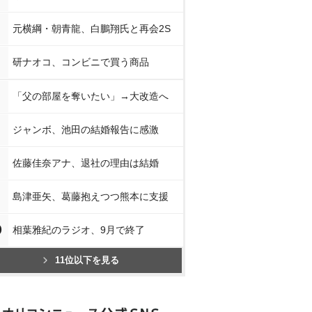
元横綱・朝青龍、白鵬翔氏と再会2S
研ナオコ、コンビニで買う商品
「父の部屋を奪いたい」→大改造へ
ジャンボ、池田の結婚報告に感激
佐藤佳奈アナ、退社の理由は結婚
島津亜矢、葛藤抱えつつ熊本に支援
0
相葉雅紀のラジオ、9月で終了
11位以下を見る