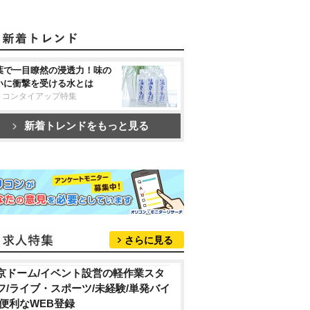
葉で一目瞭然の浸透力！味の
いに衝撃を受ける水とは
リコンタイアップ特集
新着トレンドをもっと見る
さらに見る
京ドーム/イベント設営の軽作業スタ
フ/ライブ・スポーツ/未経験/単発バイ
/便利なWEB登録