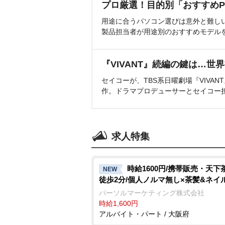
プロ厳選！目的別「おすすめP
用途に合うパソコン選びは意外と難し
製品担当者が用途別のおすすめモデル
『VIVANT』続編の鍵は…世
セイコーが、TBS系日曜劇場『VIVA
作。ドラマプロデューサーとセイコー
求人特集
時給1600円/携帯販売・天下
NEW
徒歩2分/個人ノルマ無し×茶髪&ネイ
パーソルマーケティング株式会社
時給1,600円
アルバイト・パート / 大阪府