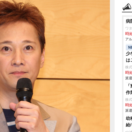
病
ワタ
時給
アル
N
少
は
株式
時給
派遣
「
作
株
時給
派遣
幼
給