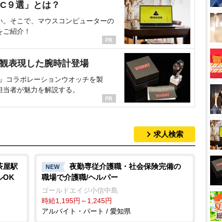
C９選」とは？
い。そこで、マウスコンピューターの
をご紹介！
界観表現した腕時計登場
NT』コラボレーションウオッチを製
担当者が魅力を解説する。
求人検索
茶屋駅
夜勤専従介護職・社会保険完備の
NEW
ルOK
職場で介護職/ヘルパー
ゴールドエイジ小信中島
時給1,195円～1,245円
アルバイト・パート / 愛知県