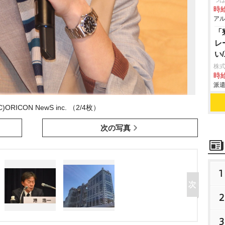
つ
時給
アル
「
レ
い
株
時給
派遣
ORICON NewS inc. （2/4枚）
次の写真
1
2
3