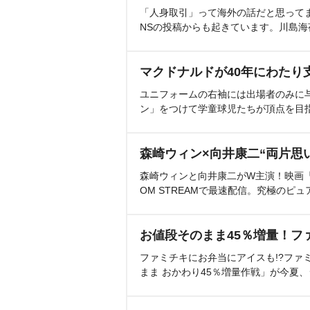
「人身取引」って海外の話だと思って
NSの投稿からも起きています。川島
マクドナルドが40年にわたり
ユニフォームの右袖には出場者のみに
ン」をつけて学童球児たちが頂点を目
森崎ウィン×向井康二“両片思
森崎ウィンと向井康二がW主演！映画『（L
OM STREAMで最速配信。究極のピュ
お値段そのまま45％増量！フ
ファミチキにお弁当にアイスも!?ファ
まま おかわり45％増量作戦」が今夏