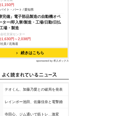
ばさ保育園
1,150円
バイト・パート / 愛知県
寮完備」電子部品製造の自動機オペ
ーター/即入寮/製造・工場/日勤/日払
/工場・製造
式会社京栄センター
1,630円～2,038円
社員 / 北海道
続きはこちら
sponsored by 求人ボックス
テオくん、加藤乃愛との破局を発表
レインボー池田、佐藤佳奈と電撃婚
寺田心、ジム通いで筋トレ…激変