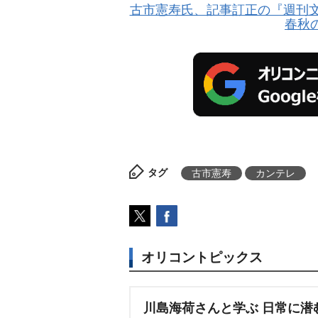
古市憲寿氏、記事訂正の『週刊文
春秋
タグ
古市憲寿
カンテレ
オリコントピックス
川島海荷さんと学ぶ 日常に潜