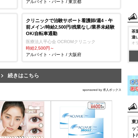
アルバイト・パート / 東京都
クリニックで治験サポート看護師/週4・午
前メイン/時給2,500円/残業なし/業界未経験
茶
OK/自転車通勤
違
医療法人平心会 OCROMクリニック
オ
時給2,500円～
アルバイト・パート / 大阪府
続きはこちら
sponsored by 求人ボックス
東
ッ
ト