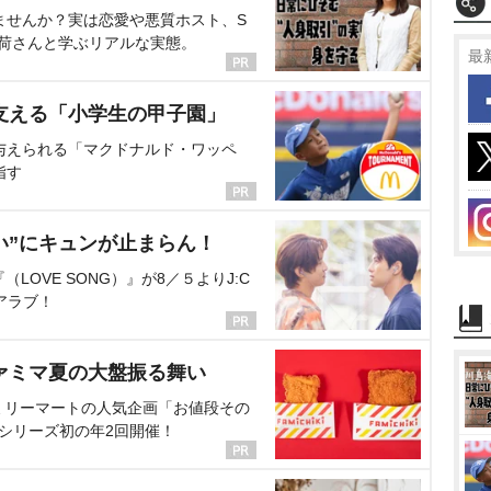
ませんか？実は恋愛や悪質ホスト、S
海荷さんと学ぶリアルな実態。
最
支える「小学生の甲子園」
与えられる「マクドナルド・ワッペ
指す
い”にキュンが止まらん！
OVE SONG）』が8／５よりJ:C
アラブ！
ァミマ夏の大盤振る舞い
ミリーマートの人気企画「お値段その
、シリーズ初の年2回開催！