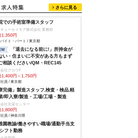
さらに見る
院での手術室準備スタッフ
キューセイモア株式会社 業務部
1,350円
バイト・パート / 東京都
「退去になる前に!」所持金が
EW
ない・住まいに不安がある方もまず
ご相談ください/QM・REC145
会社グロウF
1,400円～1,750円
社員 / 東京都
寮完備」製造スタッフ,検査・検品,軽
業/即入寮/製造・工場/工場・製造
式会社京栄センター
1,800円
社員 / 神奈川県
稚園教諭/働きやすい職場/通勤手当支
/シフト勤務