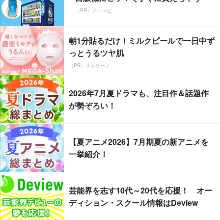
（PR）ジハンピ
朝1分貼るだけ！ミルクピールで一日中ず
っとうるツヤ肌
（PR）サボリーノ
2026年7月夏ドラマも、注目作＆話題作
が勢ぞろい！
【夏アニメ2026】7月期夏の新アニメを
一挙紹介！
芸能界を志す10代～20代を応援！ オー
ディション・スクール情報はDeview