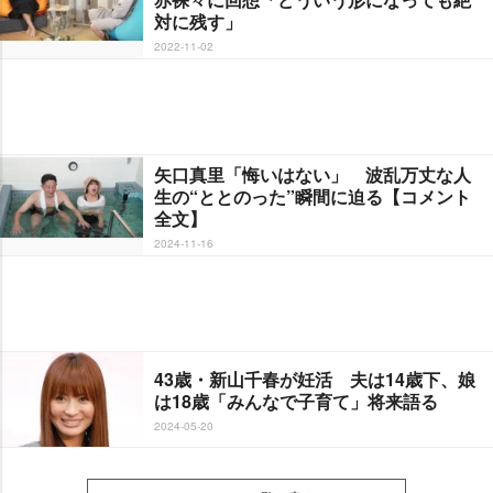
対に残す」
2022-11-02
矢口真里「悔いはない」 波乱万丈な人
生の“ととのった”瞬間に迫る【コメント
全文】
2024-11-16
43歳・新山千春が妊活 夫は14歳下、娘
は18歳「みんなで子育て」将来語る
2024-05-20