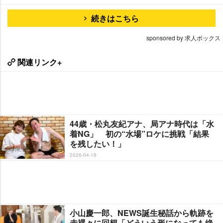
続きはこちら
sponsored by 求人ボックス
関連リンク+
44歳・松丸友紀アナ、局アナ時代は「水
着NG」 初の“水場”ロケに挑戦「結果
を残したい！」
2026-04-18
小山慶一郎、NEWS誕生秘話から軌跡を
赤裸々に回想「どういう形になっても絶