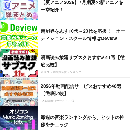
【夏アニメ2026】7月期夏の新アニメを
一挙紹介！
芸能界を志す10代～20代を応援！ オー
ディション・スクール情報はDeview
漫画読み放題サブスクおすすめ11選【徹
底比較】
オリコン顧客満足度ランキング
2026年動画配信サービスおすすめ40選
【徹底比較】
CS動画配信サービス20選
毎週の音楽ランキングから、ヒットの推
移をチェック！