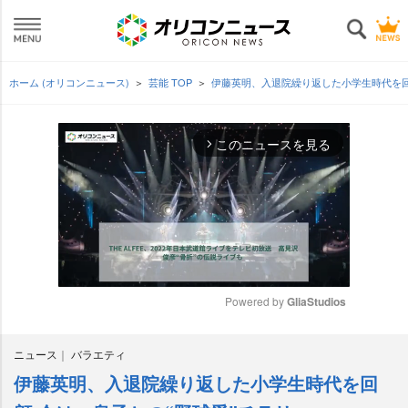
ホーム (オリコンニュース)
芸能 TOP
伊藤英明、入退院繰り返した小学生時代を回
このニュースを見る
arrow_forward_ios
Powered by 
GliaStudios
M
ニュース
バラエティ
u
t
伊藤英明、入退院繰り返した小学生時代を回
e