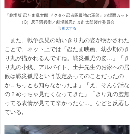
『劇場版 忍たま乱太郎 ドクタケ忍者隊最強の軍師』の場面カット
（C）尼子騒兵衛／劇場版忍たま乱太郎製作委員会
拡大する
また、戦争孤児の幼いきり丸の姿が明かされた
ことで、ネット上では「忍たま映画、幼少期のき
り丸が描かれるんですね。戦災孤児の姿…」「き
り丸の小銭、アルバイト、土井先生のお家への居
候は戦災孤児という設定あってのことだったの
か…ちっとも知らなかったよ」「え、そんな話な
の？めっちゃ見たくなってきた」「きり丸の虚無
ってる表情が見てて辛かったな…」などと反応し
ている。