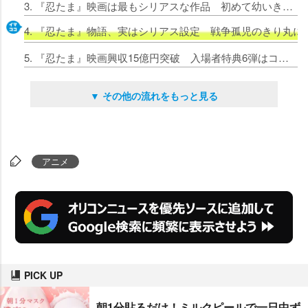
3. 『忍たま』映画は最もシリアスな作品 初めて幼いきり丸描かれ原作者「あれがあの時代の戦災孤児の姿」
4. 『忍たま』物語、実はシリアス設定 戦争孤児のきり丸
5. 『忍たま』映画興収15億円突破 入場者特典6弾はコマフィルム風しおり（全5種）！原画8枚解禁
▼ その他の流れをもっと見る
アニメ
PICK UP
朝1分貼るだけ！ミルクピールで一日中ず