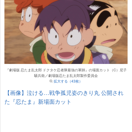
『劇場版 忍たま乱太郎 ドクタケ忍者隊最強の軍師』の場面カット（C）尼子
騒兵衛／劇場版忍たま乱太郎製作委員会
拡大する（43枚）
【画像】泣ける…戦争孤児姿のきり丸 公開され
た『忍たま』新場面カット