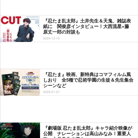
『忍たま乱太郎』土井先生＆天鬼、雑誌表
紙に 関俊彦インタビュー！大西流星×藤
原丈一郎の対談も
2024-12-10
『忍たま』映画、新特典はコマフィルム風
しおり 全5種で忍術学園の生徒＆先生集合
シーンなど
2025-01-27
『劇場版 忍たま乱太郎』キャラ紹介映像が
公開 ナレーションは高山みなみ！重要人