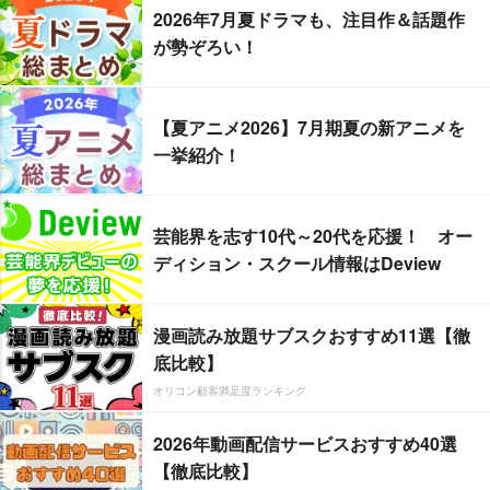
2026年7月夏ドラマも、注目作＆話題作
が勢ぞろい！
【夏アニメ2026】7月期夏の新アニメを
一挙紹介！
芸能界を志す10代～20代を応援！ オー
ディション・スクール情報はDeview
漫画読み放題サブスクおすすめ11選【徹
底比較】
オリコン顧客満足度ランキング
2026年動画配信サービスおすすめ40選
【徹底比較】