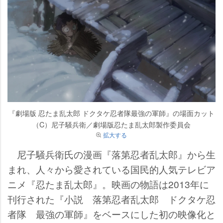
『劇場版 忍たま乱太郎 ドクタケ忍者隊最強の軍師』の場面カット
（C）尼子騒兵衛／劇場版忍たま乱太郎製作委員会
拡大する
尼子騒兵衛氏の漫画『落第忍者乱太郎』から生
まれ、人々から愛されている国民的人気テレビア
ニメ『忍たま乱太郎』。映画の物語は2013年に
刊行された『小説 落第忍者乱太郎 ドクタケ忍
者隊 最強の軍師』をベースにした初の映像化と