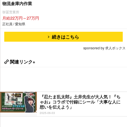
物流倉庫内作業
弥冨営業所
月給22万円～27万円
正社員 / 愛知県
続きはこちら
sponsored by 求人ボックス
関連リンク+
『忍たま乱太郎』土井先生が大人気！『ち
ゃお』コラボで付録にシール「大事な人に
想いを伝えよう」
2025-06-03