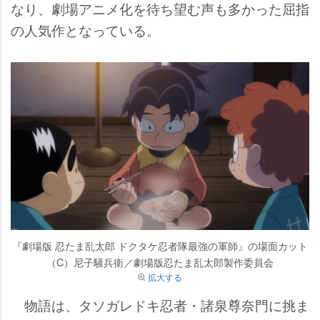
なり、劇場アニメ化を待ち望む声も多かった屈指
の人気作となっている。
『劇場版 忍たま乱太郎 ドクタケ忍者隊最強の軍師』の場面カット
（C）尼子騒兵衛／劇場版忍たま乱太郎製作委員会
拡大する
物語は、タソガレドキ忍者・諸泉尊奈門に挑ま