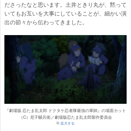
ださったなと思います。土井ときり丸が、黙って
いてもお互いを大事にしていることが、細かい演
出の節々から伝わってきました。
『劇場版 忍たま乱太郎 ドクタケ忍者隊最強の軍師』の場面カット
（C）尼子騒兵衛／劇場版忍たま乱太郎製作委員会
拡大する