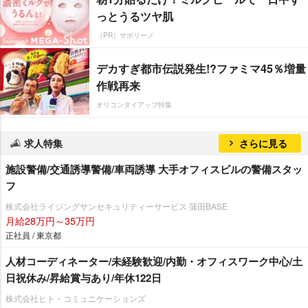
っとうるツヤ肌
（PR）サボリーノ
デカすぎ都市伝説発生!?ファミマ45％増量
作戦再来
オリコンタイアップ特集
求人特集
さらに見る
施設警備/交通誘導警備/車両誘導 大手オフィスビルの警備スタッ
フ
株式会社ライジングサンセキュリティーサービス 蒲田BASE
月給28万円～35万円
正社員 / 東京都
人材コーディネーター/未経験歓迎/内勤・オフィスワーク中心/土
日祝休み/昇給賞与あり/年休122日
株式会社ヒト・コミュニケーションズ