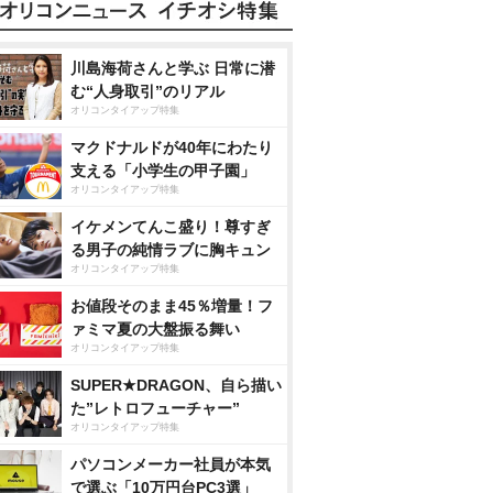
川島海荷さんと学ぶ 日常に潜
む“人身取引”のリアル
オリコンタイアップ特集
マクドナルドが40年にわたり
支える「小学生の甲子園」
オリコンタイアップ特集
イケメンてんこ盛り！尊すぎ
る男子の純情ラブに胸キュン
オリコンタイアップ特集
お値段そのまま45％増量！フ
ァミマ夏の大盤振る舞い
オリコンタイアップ特集
SUPER★DRAGON、自ら描い
た”レトロフューチャー”
オリコンタイアップ特集
パソコンメーカー社員が本気
で選ぶ「10万円台PC3選」