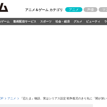
アニメ
声優
マ
アニメ＆ゲーム カテゴリ
&ゲーム
動画配信サービス
スポーツ
社会・経済
グルメ
ビューティ
ラ
OP
アニメ
『忍たま』物語、実はシリアス設定 戦争孤児のきり丸に「闇が深