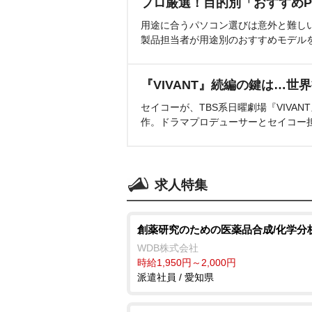
プロ厳選！目的別「おすすめP
用途に合うパソコン選びは意外と難し
製品担当者が用途別のおすすめモデル
『VIVANT』続編の鍵は…世
セイコーが、TBS系日曜劇場『VIVA
作。ドラマプロデューサーとセイコー
求人特集
創薬研究のための医薬品合成/化学分
WDB株式会社
時給1,950円～2,000円
派遣社員 / 愛知県