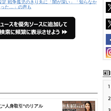
設定 戦争孤児のきり丸に「闇が深い」「知らなか
った…」の声も
1
2
む“人身取引”のリアル
3