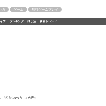
ンガ
ゲーム
無料ゲームプレイ
イフ
ランキング
推し活
新着トレンド
い」「知らなかった…」の声も