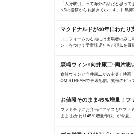
「人身取引」って海外の話だと思って
NSの投稿からも起きています。川島
マクドナルドが40年にわたり
ユニフォームの右袖には出場者のみに
ン」をつけて学童球児たちが頂点を目
森崎ウィン×向井康二“両片思
森崎ウィンと向井康二がW主演！映画『（L
OM STREAMで最速配信。究極のピュ
お値段そのまま45％増量！フ
ファミチキにお弁当にアイスも!?ファ
まま おかわり45％増量作戦」が今夏