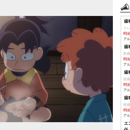
歯
ク
時給
アル
歯
医療
時給
アル
歯
医
時給
アル
歯
医
時給
アル
エ
任