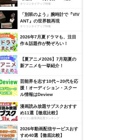
オリコンタイアップ特集
「別班のよう」腕時計で『VIV
ANT』の世界観再現
オリコンタイアップ特集
2026年7月夏ドラマも、注目
作＆話題作が勢ぞろい！
【夏アニメ2026】7月期夏の
新アニメを一挙紹介！
芸能界を志す10代～20代を応
援！オーディション・スクー
ル情報はDeview
漫画読み放題サブスクおすす
め11選【徹底比較】
オリコン顧客満足度ランキング
2026年動画配信サービスおす
すめ40選【徹底比較】