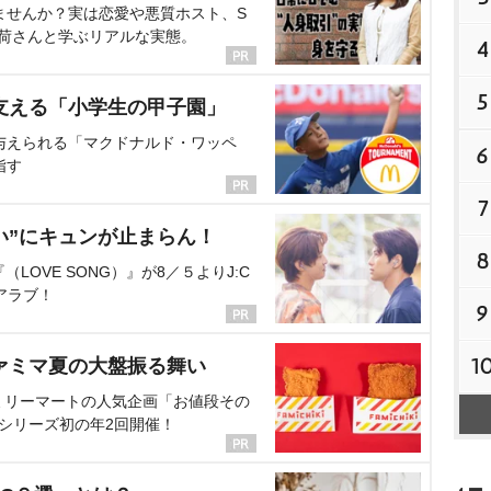
ませんか？実は恋愛や悪質ホスト、S
海荷さんと学ぶリアルな実態。
4
5
支える「小学生の甲子園」
与えられる「マクドナルド・ワッペ
6
指す
7
い”にキュンが止まらん！
8
OVE SONG）』が8／５よりJ:C
アラブ！
9
1
ァミマ夏の大盤振る舞い
ミリーマートの人気企画「お値段その
、シリーズ初の年2回開催！