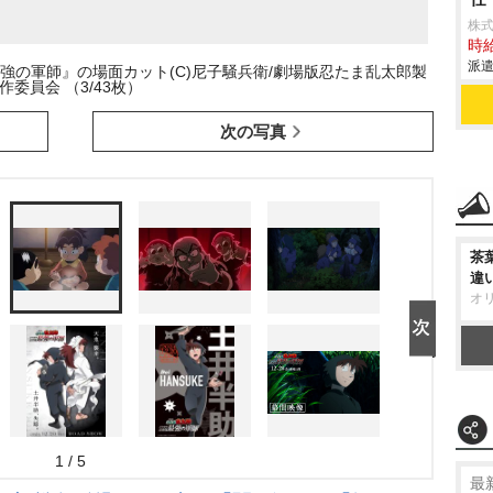
株
時給
派遣
強の軍師』の場面カット(C)尼子騒兵衛/劇場版忍たま乱太郎製
作委員会 （3/43枚）
次の写真
茶
違
オ
1 / 5
最