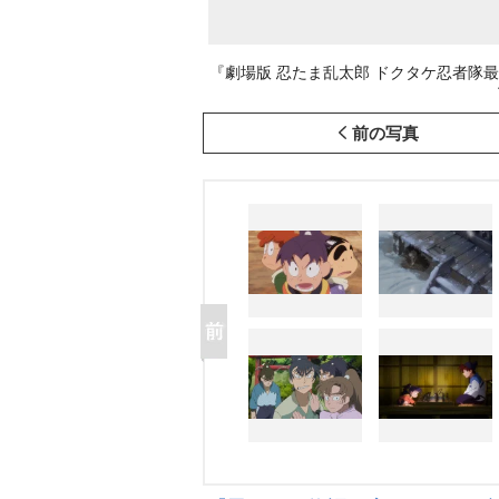
『劇場版 忍たま乱太郎 ドクタケ忍者隊最
前の写真