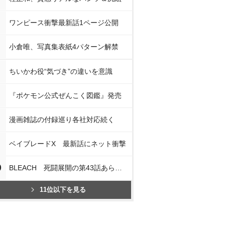
ワンピース衝撃最新話1ページ公開
小倉唯、写真集表紙4パターン解禁
ちいかわ役“気づき”の違いを意識
『ポケモン公式ぜんこく図鑑』発売
漫画雑誌の付録巡り各社対応続く
ベイブレードX 最新話にネット衝撃
0
BLEACH 死闘展開の第43話あらすじ
11位以下を見る