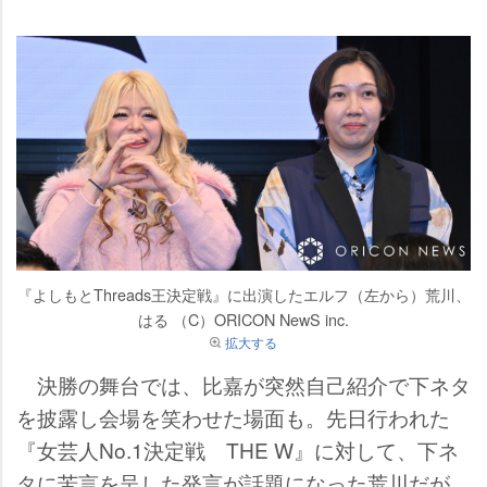
『よしもとThreads王決定戦』に出演したエルフ（左から）荒川、
はる （C）ORICON NewS inc.
拡大する
決勝の舞台では、比嘉が突然自己紹介で下ネタ
を披露し会場を笑わせた場面も。先日行われた
『女芸人No.1決定戦 THE W』に対して、下ネ
タに苦言を呈した発言が話題になった荒川だが、