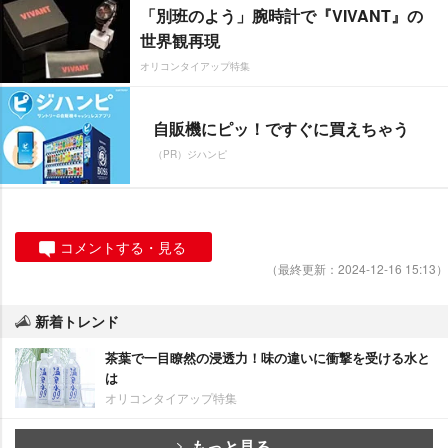
「別班のよう」腕時計で『VIVANT』の
世界観再現
オリコンタイアップ特集
自販機にピッ！ですぐに買えちゃう
（PR）ジハンピ
コメントする・見る
（最終更新：2024-12-16 15:13）
新着トレンド
茶葉で一目瞭然の浸透力！味の違いに衝撃を受ける水と
は
オリコンタイアップ特集
もっと見る