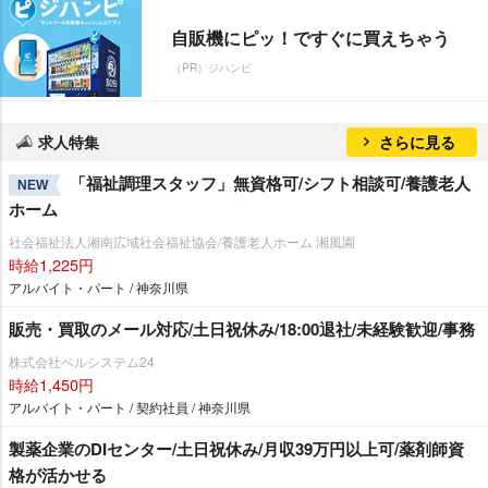
自販機にピッ！ですぐに買えちゃう
（PR）ジハンピ
求人特集
さらに見る
「福祉調理スタッフ」無資格可/シフト相談可/養護老人
NEW
ホーム
社会福祉法人湘南広域社会福祉協会/養護老人ホーム 湘風園
時給1,225円
アルバイト・パート / 神奈川県
販売・買取のメール対応/土日祝休み/18:00退社/未経験歓迎/事務
株式会社ベルシステム24
時給1,450円
アルバイト・パート / 契約社員 / 神奈川県
製薬企業のDIセンター/土日祝休み/月収39万円以上可/薬剤師資
格が活かせる