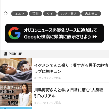
エルフ
荒川
タイ
お笑い芸人
吉本芸人
PICK UP
イケメンてんこ盛り！尊すぎる男子の純情
ラブに胸キュン
オリコンタイアップ特集
川島海荷さんと学ぶ 日常に潜む“人身取
引”のリアル
オリコンタイアップ特集