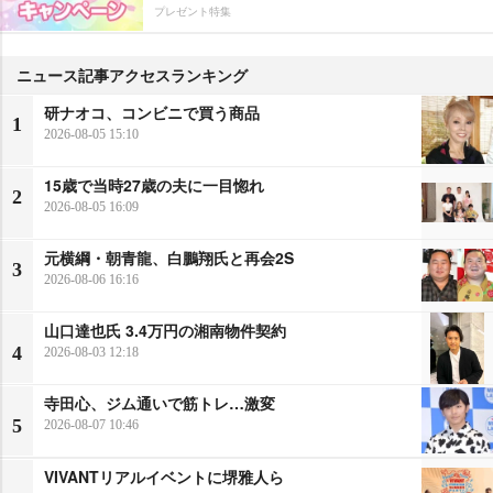
プレゼント特集
ニュース記事アクセスランキング
研ナオコ、コンビニで買う商品
1
2026-08-05 15:10
15歳で当時27歳の夫に一目惚れ
2
2026-08-05 16:09
元横綱・朝青龍、白鵬翔氏と再会2S
3
2026-08-06 16:16
山口達也氏 3.4万円の湘南物件契約
4
2026-08-03 12:18
寺田心、ジム通いで筋トレ…激変
5
2026-08-07 10:46
VIVANTリアルイベントに堺雅人ら