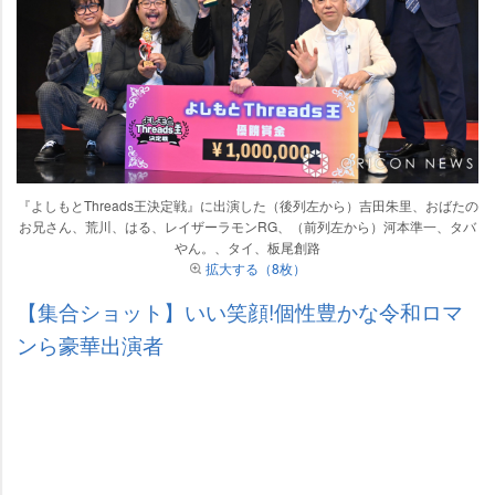
『よしもとThreads王決定戦』に出演した（後列左から）吉田朱里、おばたの
お兄さん、荒川、はる、レイザーラモンRG、（前列左から）河本準一、タバ
ん。、タイ、板尾創路
拡大する（8枚）
【集合ショット】いい笑顔!個性豊かな令和ロマ
ンら豪華出演者