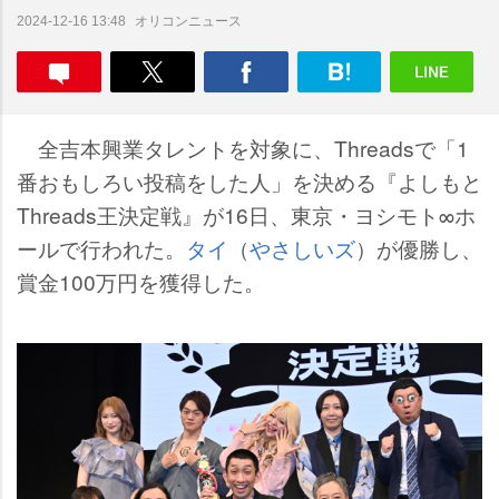
オリコンニュース
2024-12-16 13:48
全吉本興業タレントを対象に、Threadsで「1
番おもしろい投稿をした人」を決める『よしもと
Threads王決定戦』が16日、東京・ヨシモト∞ホ
ールで行われた。
タイ
（
さしいズ
）が優勝し、
賞金100万円を獲得した。