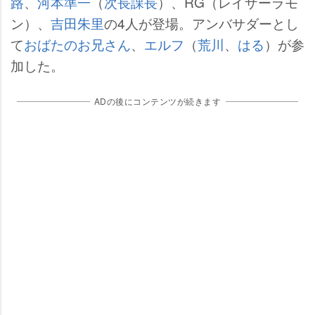
路
、
河本準一
（
次長課長
）、RG（レイザーラモ
ン）、
吉田朱里
の4人が登場。アンバサダーとし
て
おばたのお兄さん
、
エルフ
（
荒川
、
はる
）が参
加した。
ADの後にコンテンツが続きます