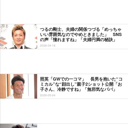
つるの剛士、夫婦の関係つづる「めっちゃ
いい雰囲気なのでやめときました」 SNS
の声「憧れますね」「夫婦円満の秘訣」
2026-04-18
照英「GWでの一コマ」 長男を抱いた“コ
ミカル”な“顔出し”親子2ショット公開「お
子さん、冷静ですね」「無邪気なパパ」
2026-05-04