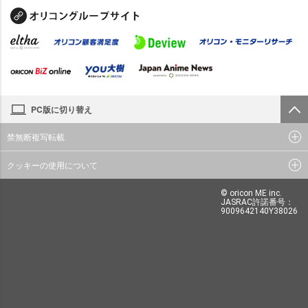
PC版に切り替え
禁無断複写転載
クッキーの使用について
© oricon ME inc.
JASRAC許諾番号：
9009642140Y38026