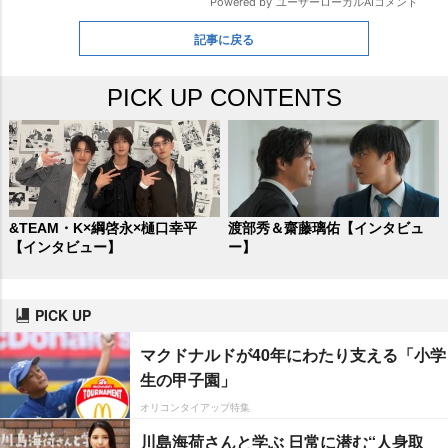
記事に戻る
PICK UP CONTENTS
&TEAM・K×綱啓永×樋口幸平
渡部秀＆齋藤璃佑【インタビュ
【インタビュー】
ー】
PICK UP
マクドナルドが40年にわたり支える「小学
生の甲子園」
オリコンタイアップ特集
川島海荷さんと学ぶ 日常に潜む“人身取