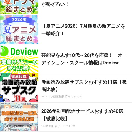
が勢ぞろい！
【夏アニメ2026】7月期夏の新アニメを
一挙紹介！
芸能界を志す10代～20代を応援！ オー
ディション・スクール情報はDeview
漫画読み放題サブスクおすすめ11選【徹
底比較】
オリコン顧客満足度ランキング
2026年動画配信サービスおすすめ40選
【徹底比較】
CS動画配信サービス20選