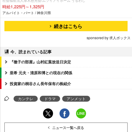
社会福祉法人厚木慈光会/ムツイアイホーム うるわし
時給1,225円～1,325円
アルバイト・パート / 神奈川県
続きはこちら
sponsored by 求人ボックス
今、読まれている記事
『徹子の部屋』山村紅葉放送日決定
亜希 元夫・清原和博との現在の関係
投資家の桐谷さん長年保有の株紹介
カンテレ
ドラマ
アンメット
ニュース一覧へ戻る