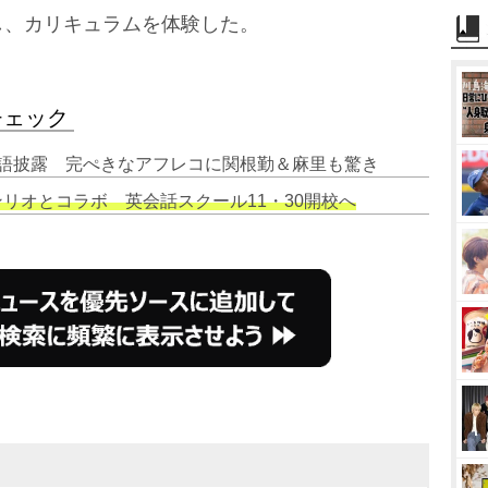
し、カリキュラムを体験した。
チェック
な英語披露 完ぺきなアフレコに関根勤＆麻里も驚き
ンリオとコラボ 英会話スクール11・30開校へ