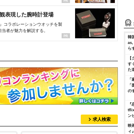
界観表現した腕時計登場
NT』コラボレーションウオッチを製
担当者が魅力を解説する。
韓国
as
ら
【
す
た
「
「
の
『
t
ン
求人検索
映
ィ