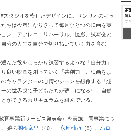
茶
画制作スタジオを模したデザインに。サンリオのキャ
違
オ
もたちは役者になりきって毎月ひとつの映画を英
ション、アフレコ、リハーサル、撮影、試写会と
、自分の人生を自分で切り拓いていく力を育む。
選んだ役をしっかり練習するような「自分力」
り良い映画を創っていく「共創力」、映画をよ
れのキャラクターの心情やシーンを想像する「想
ターの世界観で子どもたちが夢中になる中、自然
ことができるカリキュラムを組んでいる。
教育事業新サービス発表会』を実施。同事業につ
）、娘の
関根麻里
（40）、
永尾柚乃
（8）、
ハロ