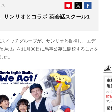
ース
サンリオとコラボ 英会話スクール1
スイッチグループが、サンリオと提携し、エデ
 Act!』を11月30日に馬事公苑に開校することを
した。
車
週
株式
時給
アル
歯