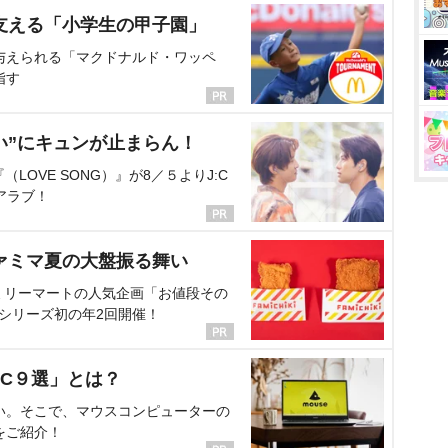
支える「小学生の甲子園」
与えられる「マクドナルド・ワッペ
指す
い”にキュンが止まらん！
OVE SONG）』が8／５よりJ:C
アラブ！
ァミマ夏の大盤振る舞い
ミリーマートの人気企画「お値段その
、シリーズ初の年2回開催！
C９選」とは？
い。そこで、マウスコンピューターの
をご紹介！