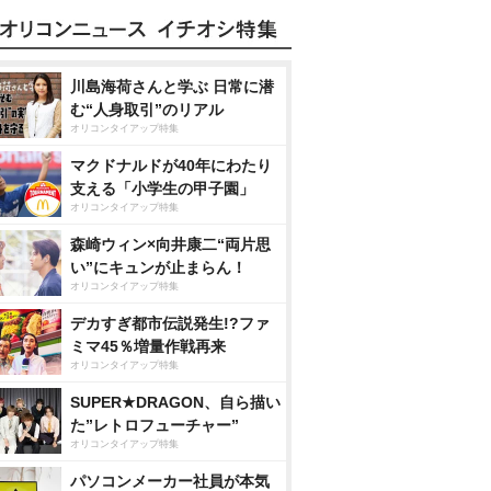
川島海荷さんと学ぶ 日常に潜
む“人身取引”のリアル
オリコンタイアップ特集
マクドナルドが40年にわたり
支える「小学生の甲子園」
オリコンタイアップ特集
森崎ウィン×向井康二“両片思
い”にキュンが止まらん！
オリコンタイアップ特集
デカすぎ都市伝説発生!?ファ
ミマ45％増量作戦再来
オリコンタイアップ特集
SUPER★DRAGON、自ら描い
た”レトロフューチャー”
オリコンタイアップ特集
パソコンメーカー社員が本気