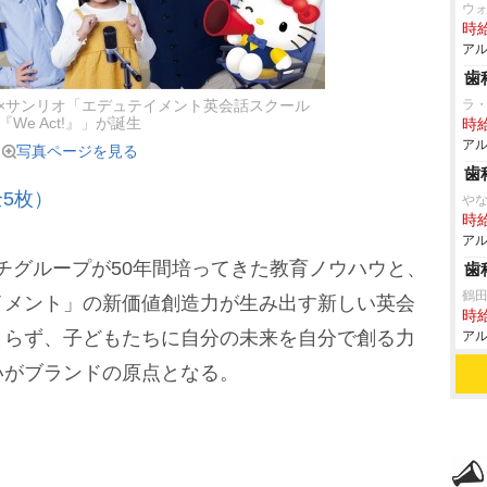
ウ
時給
アル
歯
ラ
サンリオ「エデュテイメント英会話スクール
『We Act!』」が誕生
時給
アル
写真ページを見る
歯
5枚）
な
時給
アル
ッチグループが50年間培ってきた教育ノウハウと、
歯
鶴
イメント」の新価値創造力が生み出す新しい英会
時給
まらず、子どもたちに自分の未来を自分で創る力
アル
いがブランドの原点となる。