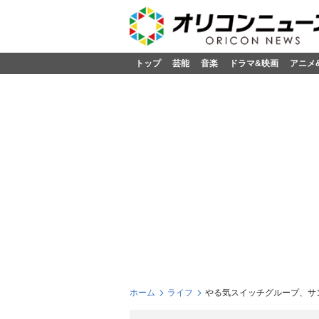
トップ
芸能
音楽
ドラマ&映画
アニメ
ホーム
ライフ
る気スイッチグループ、サン