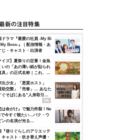
ドラマ『最愛の社員 -My Bi
, My Boss-』｜配信情報・あ
すじ・キャスト・出演者
クイズ】夏祭りの定番！金魚
くいの「あの薄い紙が貼られ
道具」の正式名称｜これ、…
家出少女」「悪質ホスト」
援助交際」「売春」… あなた
すぐそばにある“人身取引…
恋は命がけ』で魅力炸裂！Ne
flixで今すぐ観たい…パク・ウ
ビンの名演が光る…
画『借りぐらしのアリエッテ
』キャスト・吹き替え声優・