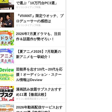
で選ぶ「10万円台PC3選」
オリコンタイアップ特集
『VIVANT』限定ウオッチ、プ
ロデューサーの感想は
オリコンタイアップ特集
2026年7月夏ドラマも、注目
作＆話題作が勢ぞろい！
【夏アニメ2026】7月期夏の
新アニメを一挙紹介！
芸能界を志す10代～20代を応
援！オーディション・スクー
ル情報はDeview
漫画読み放題サブスクおすす
め11選【徹底比較】
オリコン顧客満足度ランキング
2026年動画配信サービスおす