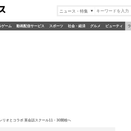
ニュース・特集
&ゲーム
動画配信サービス
スポーツ
社会・経済
グルメ
ビューティ
ラ
リオとコラボ 英会話スクール11・30開校へ