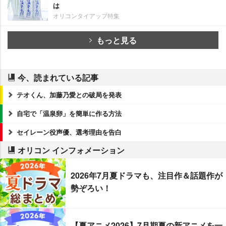
は
オリコンタイアップ特集
もっと見る
今、読まれている記事
テオくん、加藤乃愛との破局を発表
自宅で「温泉卵」を簡単に作る方法
セイレーン役声優、選考理由を告白
オリコン インフォメーション
2026年7月夏ドラマも、注目作＆話題作が
勢ぞろい！
【夏アニメ2026】7月期夏の新アニメを一