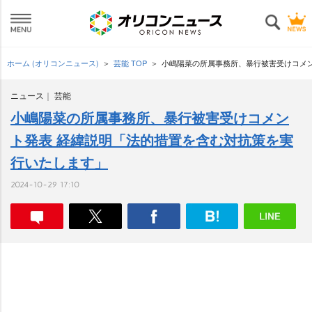
ホーム (オリコンニュース)
芸能 TOP
小嶋陽菜の所属事務所、暴行被害受けコメ
ニュース
芸能
小嶋陽菜の所属事務所、暴行被害受けコメン
ト発表 経緯説明「法的措置を含む対抗策を実
行いたします」
2024-10-29 17:10