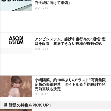
判手続に向けて準備」
2024-12-09
アソビシステム、誹謗中傷行為の“通報”窓
口を設置「看過できない投稿が複数確認」
2025-12-04
小嶋陽菜、約10年ぶりの“ラスト”写真集限
定版の表紙解禁 タイトル＆予約殺到で発
売前重版も決定
2024-09-27
話題の特集をPICK UP！