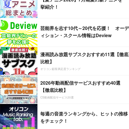
挙紹介！
芸能界を志す10代～20代を応援！ オーデ
ィション・スクール情報はDeview
漫画読み放題サブスクおすすめ11選【徹底
比較】
オリコン顧客満足度ランキング
2026年動画配信サービスおすすめ40選
【徹底比較】
CS動画配信サービス20選
毎週の音楽ランキングから、ヒットの推移
をチェック！