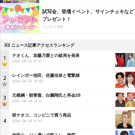
試写会、登壇イベント、サインチェキなど
プレゼント！
プレゼント特集
ニュース記事アクセスランキング
テオくん、加藤乃愛との破局を発表
1
2026-08-07 21:21
レインボー池田、佐藤佳奈と電撃婚
2
2026-08-07 20:00
元横綱・朝青龍、白鵬翔氏と再会2S
3
2026-08-06 16:16
研ナオコ、コンビニで買う商品
4
2026-08-05 15:10
寺田心、ジム通いで筋トレ…激変