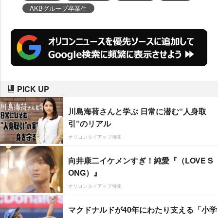
AKBグループ卒業生
PICK UP
川島海荷さんと学ぶ 日常に潜む“人身取
引”のリアル
オリコンタイアップ特集
向井康二イケメンすぎ！純愛『（LOVE S
ONG）』
オリコンタイアップ特集
マクドナルドが40年にわたり支える「小学