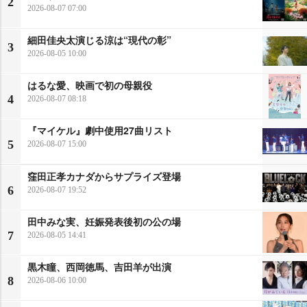
2
2026-08-07 07:00
細田佳央太演じる涼は“現代の彰”
3
2026-08-05 10:00
はるな愛、映画で初の母親役
4
2026-08-07 08:18
『マイケル』劇中使用27曲リスト
5
2026-08-07 15:00
窪田正孝カナダからサプライズ登場
6
2026-08-07 19:52
田中みな実、妊娠発表後初の公の場
7
2026-08-05 14:41
黒木瞳、西岡徳馬、吉田羊が出演
8
2026-08-06 10:00