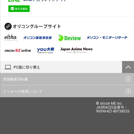
PC版に切り替え
禁無断複写転載
クッキーの使用について
© oricon ME inc.
JASRAC許諾番号：
9009642140Y38026