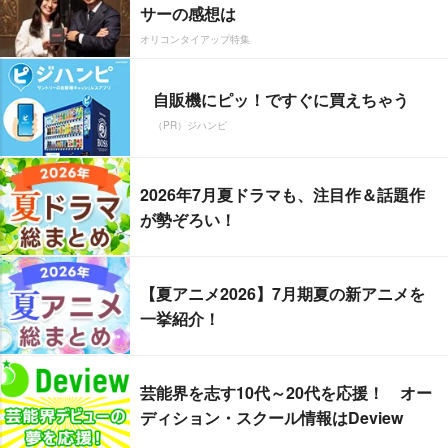
サーの感想は
オリコンタイアップ特集
自販機にピッ！ですぐに買えちゃう
（PR）ジハンピ
2026年7月夏ドラマも、注目作＆話題作
が勢ぞろい！
【夏アニメ2026】7月期夏の新アニメを
一挙紹介！
芸能界を志す10代～20代を応援！ オー
ディション・スクール情報はDeview