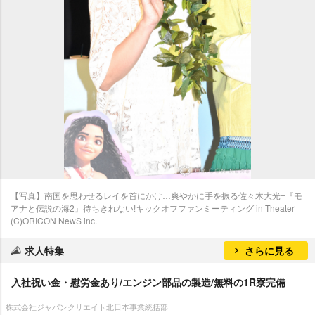
【写真】南国を思わせるレイを首にかけ…爽やかに手を振る佐々木大光=『モ
アナと伝説の海2』待ちきれない!キックオフファンミーティング in Theater
(C)ORICON NewS inc.
求人特集
さらに見る
入社祝い金・慰労金あり/エンジン部品の製造/無料の1R寮完備
株式会社ジャパンクリエイト北日本事業統括部