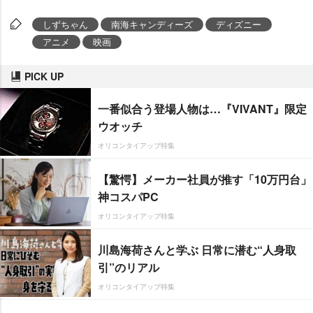
しずちゃん
南海キャンディーズ
ディズニー
アニメ
映画
PICK UP
一番似合う登場人物は…『VIVANT』限定
ウオッチ
オリコンタイアップ特集
【驚愕】メーカー社員が推す「10万円台」
神コスパPC
オリコンタイアップ特集
川島海荷さんと学ぶ 日常に潜む“人身取
引”のリアル
オリコンタイアップ特集