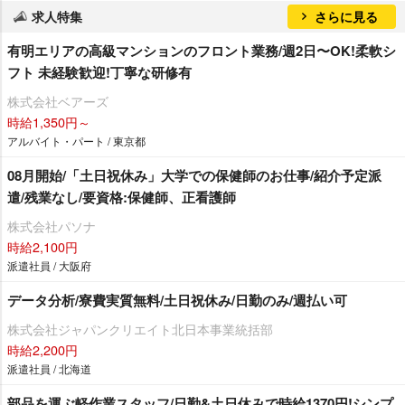
求人特集
さらに見る
有明エリアの⾼級マンションのフロント業務/週2⽇〜OK!柔軟シ
フト 未経験歓迎!丁寧な研修有
株式会社ベアーズ
時給1,350円～
アルバイト・パート / 東京都
08月開始/「土日祝休み」大学での保健師のお仕事/紹介予定派
遣/残業なし/要資格:保健師、正看護師
株式会社パソナ
時給2,100円
派遣社員 / 大阪府
データ分析/寮費実質無料/土日祝休み/日勤のみ/週払い可
株式会社ジャパンクリエイト北日本事業統括部
時給2,200円
派遣社員 / 北海道
部品を運ぶ軽作業スタッフ/日勤&土日休みで時給1370円!シンプ