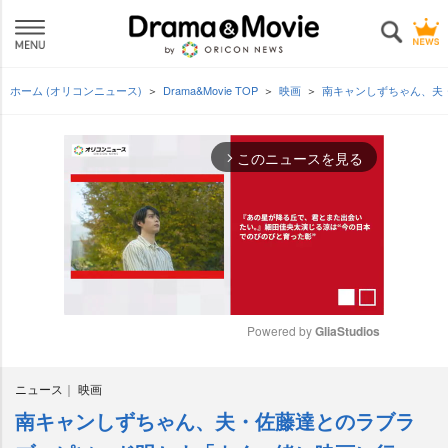
ホーム (オリコンニュース)
Drama&Movie TOP
映画
南キャンしずちゃん、夫
このニュースを見る
arrow_forward_ios
Powered by 
GliaStudios
M
ニュース
映画
u
t
南キャンしずちゃん、夫・佐藤達とのラブラ
e