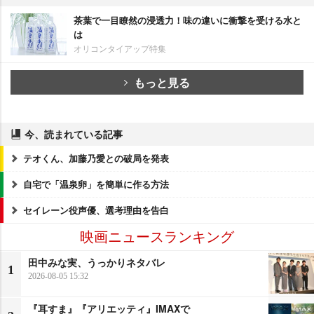
茶葉で一目瞭然の浸透力！味の違いに衝撃を受ける水と
は
オリコンタイアップ特集
もっと見る
今、読まれている記事
テオくん、加藤乃愛との破局を発表
自宅で「温泉卵」を簡単に作る方法
セイレーン役声優、選考理由を告白
映画ニュースランキング
田中みな実、うっかりネタバレ
1
2026-08-05 15:32
『耳すま』『アリエッティ』IMAXで