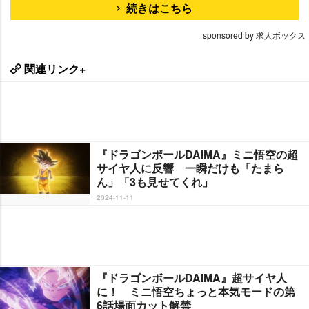
続きはこちら
sponsored by 求人ボックス
関連リンク+
『ドラゴンボールDAIMA』ミニ悟空の超
サイヤ人に反響 一瞬だけも「たまら
ん」「3も見せてくれ」
2024-11-11
『ドラゴンボールDAIMA』超サイヤ人
に！ ミニ悟空ちょっと本気モードの第
6話場面カット解禁