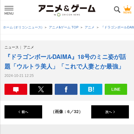
ホーム (オリコンニュース)
アニメ&ゲーム TOP
アニメ
『ドラゴンボールDA
ニュース
アニメ
『ドラゴンボールDAIMA』18号のミニ姿が話
題「ウルトラ美人」「これで人妻とか最強」
2024-10-21 12:25
（画像：6／32）
前へ
次へ