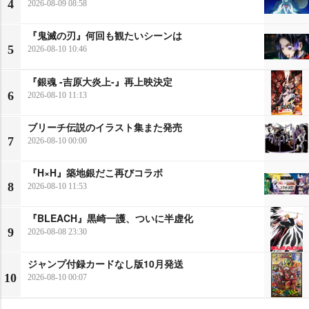
4
2026-08-09 08:58
『鬼滅の刃』何回も観たいシーンは
5
2026-08-10 10:46
『銀魂 -吉原大炎上-』再上映決定
6
2026-08-10 11:13
ブリーチ伝説のイラスト集また発売
7
2026-08-10 00:00
『H×H』築地銀だこ再びコラボ
8
2026-08-10 11:53
『BLEACH』黒崎一護、ついに半虚化
9
2026-08-08 23:30
ジャンプ付録カードなし版10月発送
10
2026-08-10 00:07