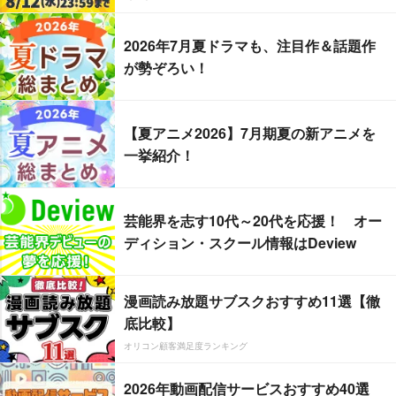
2026年7月夏ドラマも、注目作＆話題作
が勢ぞろい！
【夏アニメ2026】7月期夏の新アニメを
一挙紹介！
芸能界を志す10代～20代を応援！ オー
ディション・スクール情報はDeview
漫画読み放題サブスクおすすめ11選【徹
底比較】
オリコン顧客満足度ランキング
2026年動画配信サービスおすすめ40選