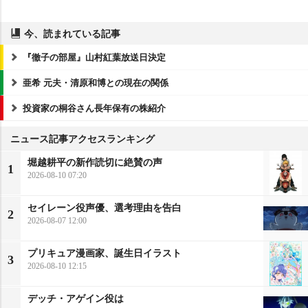
今、読まれている記事
『徹子の部屋』山村紅葉放送日決定
亜希 元夫・清原和博との現在の関係
投資家の桐谷さん長年保有の株紹介
ニュース記事アクセスランキング
堀越耕平の新作読切に絶賛の声
1
2026-08-10 07:20
セイレーン役声優、選考理由を告白
2
2026-08-07 12:00
プリキュア漫画家、誕生日イラスト
3
2026-08-10 12:15
デッチ・アゲイン役は