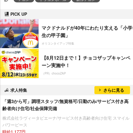
PICK UP
マクドナルドが40年にわたり支える「小学
生の甲子園」
オリコンタイアップ特集
【8月12日まで！】チョコザップキャンペ
ーン実施中！
（PR）chocoZAP
求人特集
さらに見る
「週3から可」調理スタッフ/無資格可/日勤のみ/サービス付き高
齢者向け住宅/社会保障完備
株式会社ラヴィータピエーナ/サービス付き高齢者向け住宅 スマイル
パワーピース
時給1,177円