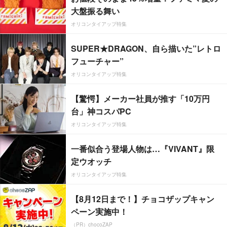
大盤振る舞い
オリコンタイアップ特集
SUPER★DRAGON、自ら描いた”レトロ
フューチャー”
オリコンタイアップ特集
【驚愕】メーカー社員が推す「10万円
台」神コスパPC
オリコンタイアップ特集
一番似合う登場人物は…『VIVANT』限
定ウオッチ
オリコンタイアップ特集
【8月12日まで！】チョコザップキャン
ペーン実施中！
（PR）chocoZAP