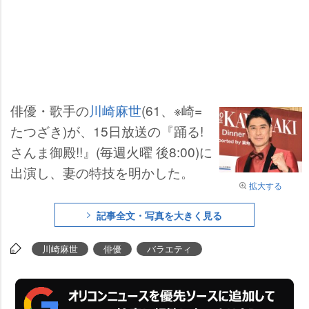
俳優・歌手の
川崎麻世
(61、※崎=
たつざき)が、15日放送の『踊る!
さんま御殿!!』(毎週火曜 後8:00)に
出演し、妻の特技を明かした。
拡大する
記事全文・写真を大きく見る
川崎麻世
俳優
バラエティ