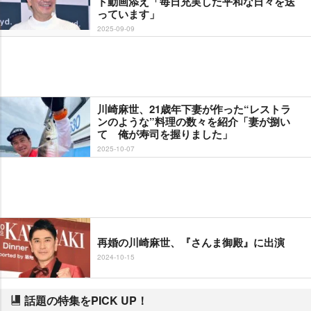
ト動画添え「毎日充実した平和な日々を送
っています」
2025-09-09
川崎麻世、21歳年下妻が作った“レストラ
ンのような”料理の数々を紹介「妻が捌い
て 俺が寿司を握りました」
2025-10-07
再婚の川崎麻世、『さんま御殿』に出演
2024-10-15
話題の特集をPICK UP！