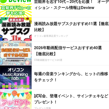
芸能界を志す10代～20代を応援！ オーデ
ィション・スクール情報はDeview
漫画読み放題サブスクおすすめ11選【徹底
比較】
オリコン顧客満足度ランキング
2026年動画配信サービスおすすめ40選
【徹底比較】
CS動画配信サービス20選
毎週の音楽ランキングから、ヒットの推移
をチェック！
試写会、登壇イベント、サインチェキなど
プレゼント！
プレゼント特集