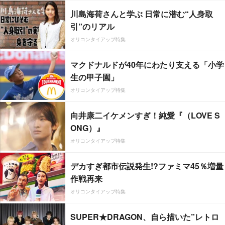
川島海荷さんと学ぶ 日常に潜む“人身取
引”のリアル
オリコンタイアップ特集
マクドナルドが40年にわたり支える「小学
生の甲子園」
オリコンタイアップ特集
向井康二イケメンすぎ！純愛『（LOVE S
ONG）』
オリコンタイアップ特集
デカすぎ都市伝説発生!?ファミマ45％増量
作戦再来
オリコンタイアップ特集
SUPER★DRAGON、自ら描いた”レトロ