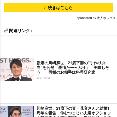
続きはこちら
sponsored by 求人ボックス
関連リンク+
新婚の川崎麻世、21歳下妻の“手作り弁
当”を公開「愛情たーっぷり」「美味しそ
う」 再婚のお相手は料理研究家
2024-10-25
川崎麻世、21歳下の妻・花音さんと結婚1
周年を報告 仲むつまじい夫婦オフショッ