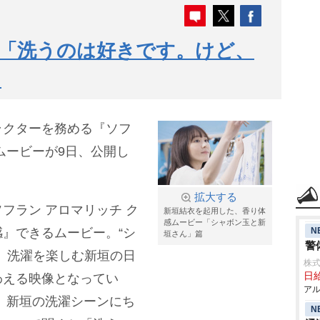
情「洗うのは好きです。けど、
」
ラクターを務める『ソフ
ムービーが9日、公開し
拡大する
フラン アロマリッチ ク
新垣結衣を起用した、香り体
感ムービー「シャボン玉と新
N
』できるムービー。“シ
垣さん」篇
警
、洗濯を楽しむ新垣の日
株式
日給
わえる映像となってい
アル
、新垣の洗濯シーンにち
N