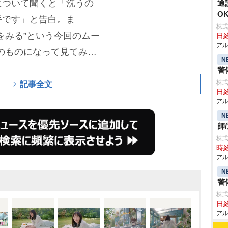
について聞くと「洗うの
通
O
手です」と告白。ま
株式
をみる”という今回のムー
日給
アル
のものになって見てみた
N
中にある銅像になって、
警
株式
たい」と語っていた。
記事全文
日給
アル
N
師
株
時給
アル
N
警
株式
日給
アル