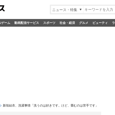
ニュース・特集
&ゲーム
動画配信サービス
スポーツ
社会・経済
グルメ
ビューティ
ラ
新垣結衣、洗濯事情「洗うのは好きです。けど、畳むのは苦手です」