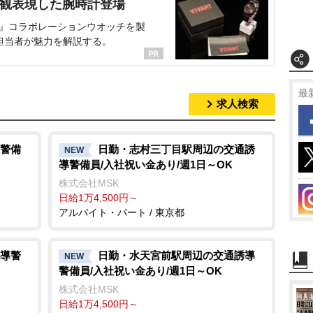
界観表現した腕時計登場
NT』コラボレーションウオッチを製
担当者が魅力を解説する。
最
求人検索
警備
日勤・志村三丁目駅周辺の交通誘
NEW
導警備員/入社祝い金あり/週1日～OK
株式会社MSK
日給1万4,500円～
アルバイト・パート / 東京都
導警
日勤・水天宮前駅周辺の交通誘導
NEW
警備員/入社祝い金あり/週1日～OK
株式会社MSK
日給1万4,500円～