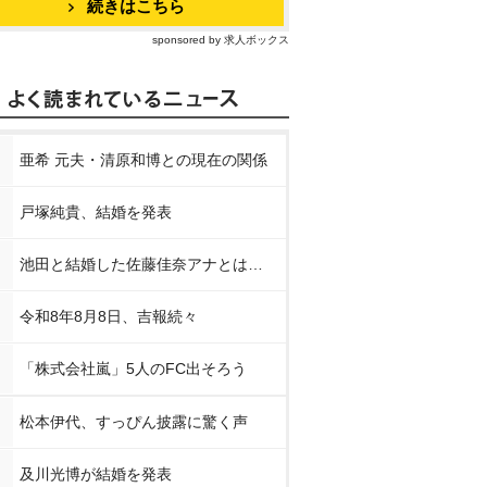
続きはこちら
sponsored by 求人ボックス
亜希 元夫・清原和博との現在の関係
戸塚純貴、結婚を発表
池田と結婚した佐藤佳奈アナとは…
令和8年8月8日、吉報続々
「株式会社嵐」5人のFC出そろう
松本伊代、すっぴん披露に驚く声
及川光博が結婚を発表