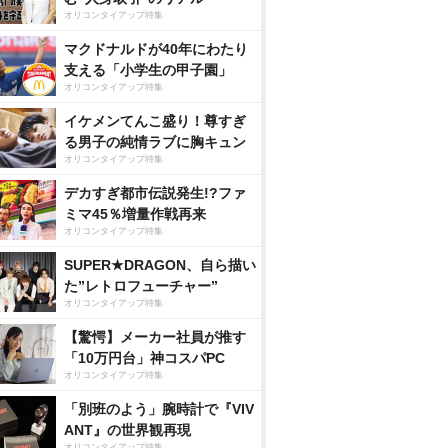
オリコンタイアップ特集
マクドナルドが40年にわたり
支える「小学生の甲子園」
オリコンタイアップ特集
イケメンてんこ盛り！尊すぎ
る男子の純情ラブに胸キュン
オリコンタイアップ特集
デカすぎ都市伝説発生!?ファ
ミマ45％増量作戦再来
オリコンタイアップ特集
SUPER★DRAGON、自ら描い
た”レトロフューチャー”
オリコンタイアップ特集
【驚愕】メーカー社員が推す
「10万円台」神コスパPC
オリコンタイアップ特集
「別班のよう」腕時計で『VIV
ANT』の世界観再現
オリコンタイアップ特集