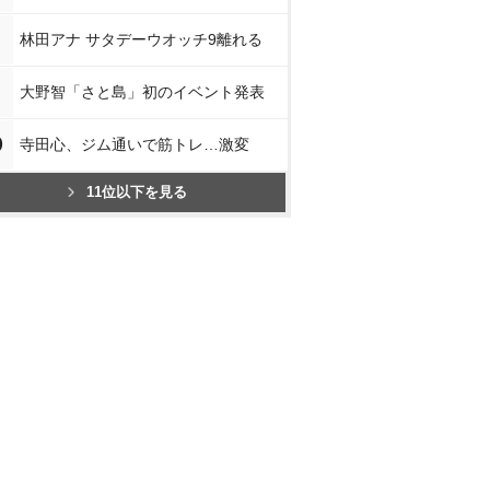
林田アナ サタデーウオッチ9離れる
大野智「さと島」初のイベント発表
0
寺田心、ジム通いで筋トレ…激変
11位以下を見る