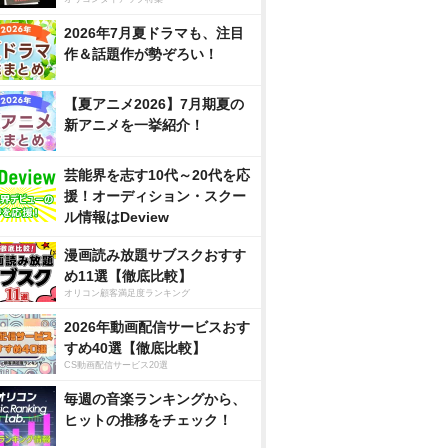
2026年7月夏ドラマも、注目
作＆話題作が勢ぞろい！
【夏アニメ2026】7月期夏の
新アニメを一挙紹介！
芸能界を志す10代～20代を応
援！オーディション・スクー
ル情報はDeview
漫画読み放題サブスクおすす
め11選【徹底比較】
オリコン顧客満足度ランキング
2026年動画配信サービスおす
すめ40選【徹底比較】
CS動画配信サービス20選
毎週の音楽ランキングから、
ヒットの推移をチェック！