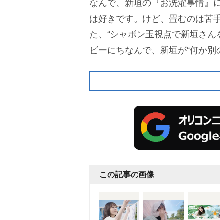
なんで、新垣の『お洗濯事情』
は好きです。けど、畳むのは苦
た、“シャボン玉視点で新垣さん
ビーにちなんで、新垣が“何か別
い”と思うものを伺うと、「街の
そこで生まれる人間ドラマを見
この記事の画像