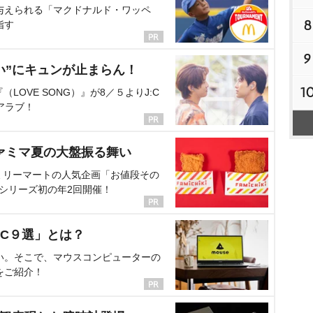
与えられる「マクドナルド・ワッペ
8
指す
9
い”にキュンが止まらん！
1
OVE SONG）』が8／５よりJ:C
アラブ！
ァミマ夏の大盤振る舞い
ミリーマートの人気企画「お値段その
、シリーズ初の年2回開催！
C９選」とは？
い。そこで、マウスコンピューターの
をご紹介！