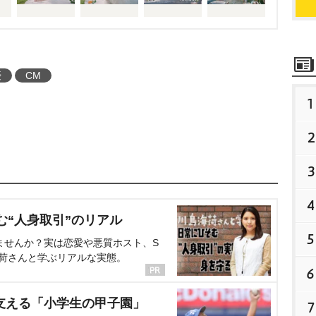
優
CM
1
2
3
4
む“人身取引”のリアル
5
ませんか？実は恋愛や悪質ホスト、S
海荷さんと学ぶリアルな実態。
6
支える「小学生の甲子園」
7