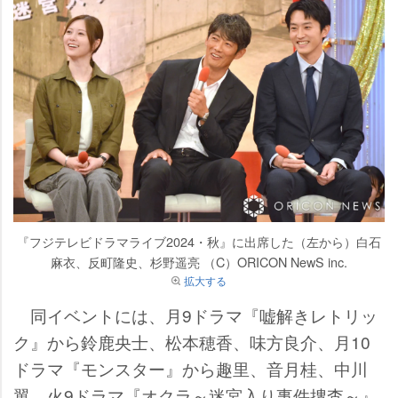
『フジテレビドラマライブ2024・秋』に出席した（左から）白石
麻衣、反町隆史、杉野遥亮 （C）ORICON NewS inc.
拡大する
同イベントには、月9ドラマ『嘘解きレトリッ
ク』から鈴鹿央士、松本穂香、味方良介、月10
ドラマ『モンスター』から趣里、音月桂、中川
翼、火9ドラマ『オクラ～迷宮入り事件捜査～』