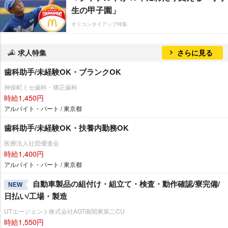
生の甲子園」
オリコンタイアップ特集
求人特集
さらに見る
歯科助手/未経験OK・ブランクOK
神保町ミセ歯科・矯正歯科
時給1,450円
アルバイト・パート / 東京都
歯科助手/未経験OK・扶養内勤務OK
医療法人社団優進会
時給1,400円
アルバイト・パート / 東京都
自動車製品の組付け・組立て・検査・動作確認/寮完備/
NEW
日払い/工場・製造
UTエージェント株式会社AGT南関東第二CU
時給1,550円