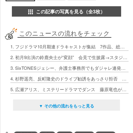
この記事の写真を見る（全3枚）
このニュースの流れをチェック
1. フジドラマ10月期連ドラキャストが集結 7作品、総勢19人が作品への思いや素顔を告白
2. 初月9出演の鈴鹿央士が“変顔” 会見で生披露→スタジオ大歓声
3. SixTONESジェシー、弁護士事務所でもダジャレ連発 趣里＆音月桂が感謝「和みます」
4. 杉野遥亮、反町隆史のドライブ勧誘をあっさり拒否 田中圭が恐れる「考えられない…」
5. 広瀬アリス、ミステリードラマでダンス 藤原竜也が絶賛「かわいくすばらしく」
▼ その他の流れをもっと見る