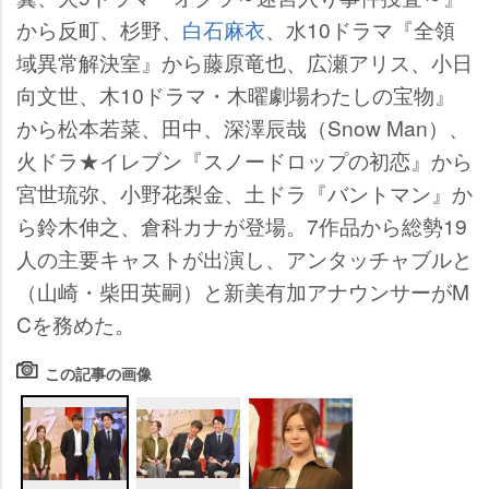
から反町、杉野、
白石麻衣
、水10ドラマ『全領
域異常解決室』から藤原竜也、広瀬アリス、小日
向文世、木10ドラマ・木曜劇場わたしの宝物』
から松本若菜、田中、深澤辰哉（Snow Man）、
火ドラ★イレブン『スノードロップの初恋』から
宮世琉弥、小野花梨金、土ドラ『バントマン』か
ら鈴木伸之、倉科カナが登場。7作品から総勢19
人の主要キャストが出演し、アンタッチャブルと
（山崎・柴田英嗣）と新美有加アナウンサーがM
Cを務めた。
この記事の画像