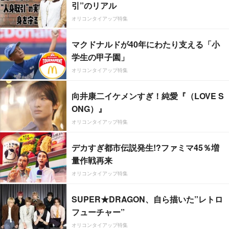
引”のリアル
オリコンタイアップ特集
マクドナルドが40年にわたり支える「小
学生の甲子園」
オリコンタイアップ特集
向井康二イケメンすぎ！純愛『（LOVE S
ONG）』
オリコンタイアップ特集
デカすぎ都市伝説発生!?ファミマ45％増
量作戦再来
オリコンタイアップ特集
SUPER★DRAGON、自ら描いた”レトロ
フューチャー”
オリコンタイアップ特集