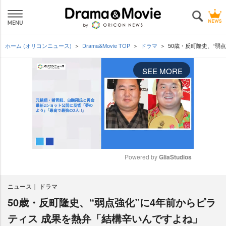
ホーム (オリコンニュース)
Drama&Movie TOP
ドラマ
50歳・反町隆史、“弱
SEE MORE
Powered by 
GliaStudios
M
ニュース
ドラマ
u
t
50歳・反町隆史、“弱点強化”に4年前からピラ
e
ティス 成果を熱弁「結構辛いんですよね」