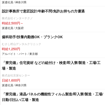
派遣社員 / 神奈川県
設計事務所で意匠設計/年齢不問/免許お持ちの方優遇
株式会社インターテクノ
時給2,500円～
派遣社員 / 大阪府
歯科助手/扶養内勤務OK・ブランクOK
むさし村山デンタルクリニック
時給1,250円
アルバイト・パート / 東京都
「寮完備」住宅資材 などの組付け・検査/即入寮/製造・工場/工
場・製造
株式会社京栄センター
日給1,600円
派遣社員 / 神奈川県
「寮完備」液晶パネルの機能性フィルム製造/即入寮/製造・工場/
日勤/日払い/工場・製造