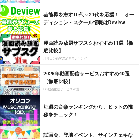
芸能界を志す10代～20代を応援！ オー
ディション・スクール情報はDeview
漫画読み放題サブスクおすすめ11選【徹
底比較】
オリコン顧客満足度ランキング
2026年動画配信サービスおすすめ40選
【徹底比較】
CS動画配信サービス20選
毎週の音楽ランキングから、ヒットの推
移をチェック！
試写会、登壇イベント、サインチェキな