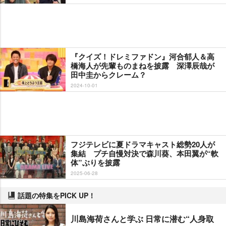
『クイズ！ドレミファドン』河合郁人＆高
橋海人が先輩ものまねを披露 深澤辰哉が
田中圭からクレーム？
2024-10-01
フジテレビに夏ドラマキャスト総勢20人が
集結 プチ自慢対決で森川葵、本田翼が“軟
体”ぶりを披露
2025-06-28
話題の特集をPICK UP！
川島海荷さんと学ぶ 日常に潜む“人身取