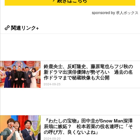
続きはこちら
sponsored by 求人ボックス
関連リンク+
鈴鹿央士、反町隆史、藤原竜也らフジ秋の
新ドラマ出演俳優陣が勢ぞろい 過去の名
作ドラマまで秘蔵映像も大公開
2024-09-25
『わたしの宝物』田中圭がSnow Man深澤
辰哉に嫉妬？ 松本若菜の役名連呼に「そ
の呼び方、良くないよね」
2024-09-20