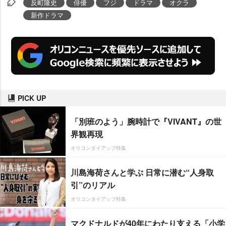
反町隆史
俳優
フジ
ドラマ
オクラ
新作ドラマ
PICK UP
「別班のよう」腕時計で『VIVANT』の世
界観再現
オリコンタイアップ特集
川島海荷さんと学ぶ 日常に潜む“人身取
引”のリアル
オリコンタイアップ特集
マクドナルドが40年にわたり支える「小学