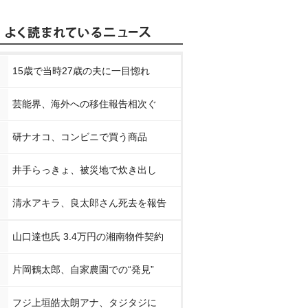
15歳で当時27歳の夫に一目惚れ
芸能界、海外への移住報告相次ぐ
研ナオコ、コンビニで買う商品
井手らっきょ、被災地で炊き出し
清水アキラ、良太郎さん死去を報告
山口達也氏 3.4万円の湘南物件契約
片岡鶴太郎、自家農園での“発見”
フジ上垣皓太朗アナ、タジタジに