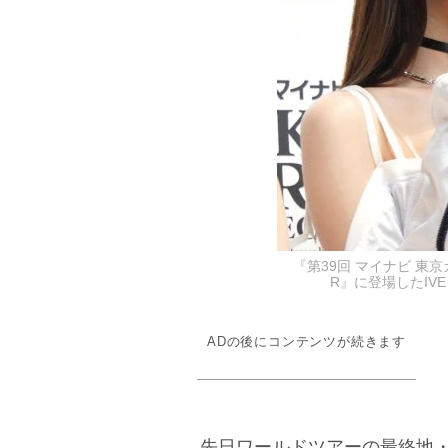
『第39回 マイナビ 東京ガ
R』に登場したIVE・
ADの後にコンテンツが続きます
先日ワールドツアーの最終地・