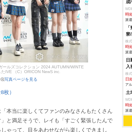
成
WD
時給
派遣
「
寮
株
時給
派遣
日
入
ールズコレクション 2024 AUTUMN/WINTE
VE （C）ORICON NewS inc.
株式
写真ページを見る
日給
アル
8枚）
土
WD
時給
「本当に楽しくてファンのみなさんもたくさん
派遣
す」と満足そうで、レイも「すごく緊張したんで
っしゃって、目をあわせながら楽しくできまし