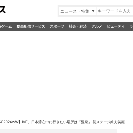
ニュース・特集
&ゲーム
動画配信サービス
スポーツ
社会・経済
グルメ
ビューティ
ラ
GC2024A/W】IVE、日本滞在中に行きたい場所は「温泉」 初ステージ終え笑顔