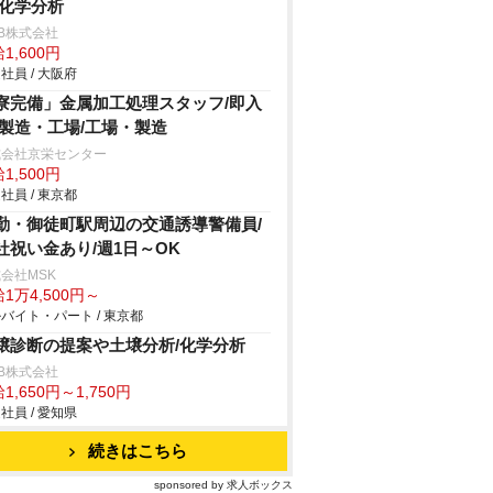
/化学分析
B株式会社
1,600円
社員 / 大阪府
寮完備」金属加工処理スタッフ/即入
/製造・工場/工場・製造
式会社京栄センター
1,500円
社員 / 東京都
勤・御徒町駅周辺の交通誘導警備員/
社祝い金あり/週1日～OK
会社MSK
1万4,500円～
バイト・パート / 東京都
壌診断の提案や土壌分析/化学分析
B株式会社
1,650円～1,750円
社員 / 愛知県
続きはこちら
sponsored by 求人ボックス