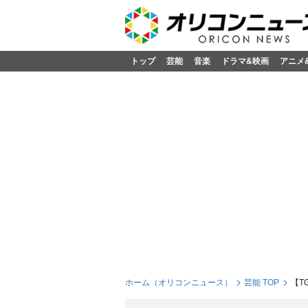
トップ
芸能
音楽
ドラマ&映画
アニメ
ホーム（オリコンニュース）
芸能 TOP
【T