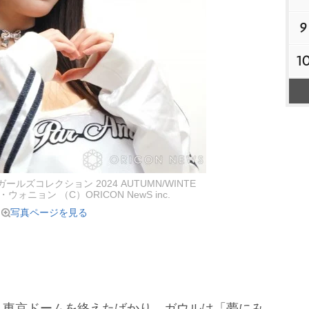
9
1
ールズコレクション 2024 AUTUMN/WINTE
ウォニョン （C）ORICON NewS inc.
写真ページを見る
東京ドームを終えたばかり。ガウルは「夢にみ