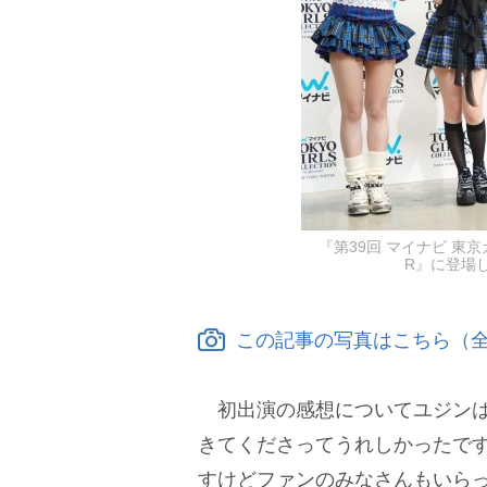
『第39回 マイナビ 東京ガ
R』に登場したI
この記事の写真はこちら（全
初出演の感想についてユジンは
きてくださってうれしかったで
すけどファンのみなさんもいら