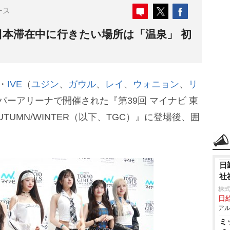
ース
VE、日本滞在中に行きたい場所は「温泉」 初
・
IVE
（
ユジン
、
ガウル
、
レイ
、
ウォニョン
、
リ
パーアリーナで開催された『第39回 マイナビ 東
UTUMN/WINTER（以下、TGC）』に登場後、囲
日
社
株式
日給
アル
ミ