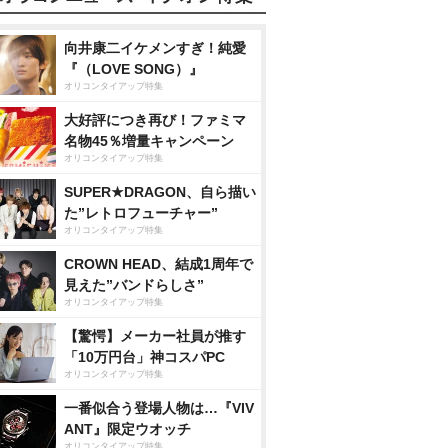
向井康二イケメンすぎ！純愛
『（LOVE SONG）』
オリコンタイアップ特集
大好評につき再び！ファミマ
名物45％増量キャンペーン
オリコンタイアップ特集
SUPER★DRAGON、自ら描い
た”レトロフューチャー”
オリコンタイアップ特集
CROWN HEAD、結成1周年で
見えた”バンドらしさ”
オリコンタイアップ特集
【驚愕】メーカー社員が推す
「10万円台」神コスパPC
オリコンタイアップ特集
一番似合う登場人物は…『VIV
ANT』限定ウオッチ
オリコンタイアップ特集