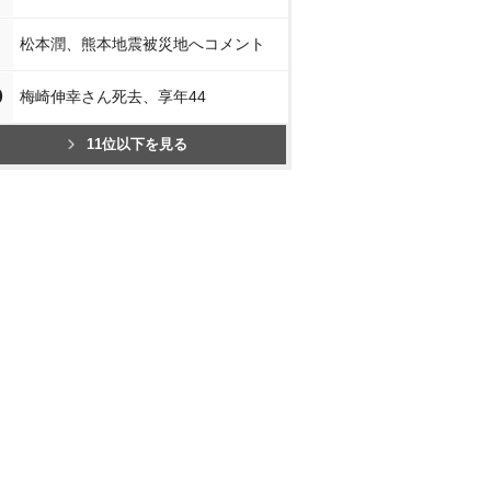
松本潤、熊本地震被災地へコメント
0
梅崎伸幸さん死去、享年44
11位以下を見る