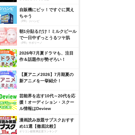
自販機にピッ！ですぐに買え
ちゃう
（PR）ジハンピ
朝1分貼るだけ！ミルクピール
で一日中ずっとうるツヤ肌
（PR）サボリーノ
2026年7月夏ドラマも、注目
作＆話題作が勢ぞろい！
【夏アニメ2026】7月期夏の
新アニメを一挙紹介！
芸能界を志す10代～20代を応
援！オーディション・スクー
ル情報はDeview
漫画読み放題サブスクおすす
め11選【徹底比較】
オリコン顧客満足度ランキング