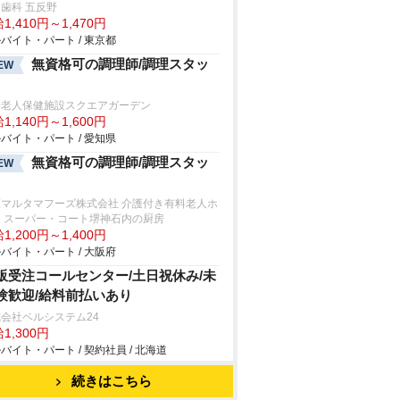
歯科 五反野
1,410円～1,470円
バイト・パート / 東京都
無資格可の調理師/調理スタッ
EW
崎老人保健施設スクエアガーデン
1,140円～1,600円
バイト・パート / 愛知県
無資格可の調理師/調理スタッ
EW
原マルタマフーズ株式会社 介護付き有料老人ホ
 スーパー・コート堺神石内の厨房
1,200円～1,400円
バイト・パート / 大阪府
販受注コールセンター/土日祝休み/未
験歓迎/給料前払いあり
会社ベルシステム24
1,300円
バイト・パート / 契約社員 / 北海道
続きはこちら