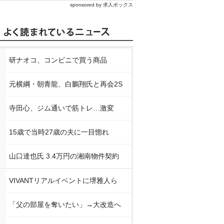
sponsored by 求人ボックス
研ナオコ、コンビニで買う商品
元横綱・朝青龍、白鵬翔氏と再会2S
寺田心、ジム通いで筋トレ…激変
15歳で当時27歳の夫に一目惚れ
山口達也氏 3.4万円の湘南物件契約
VIVANTリアルイベントに堺雅人ら
「父の部屋を奪いたい」→大改造へ