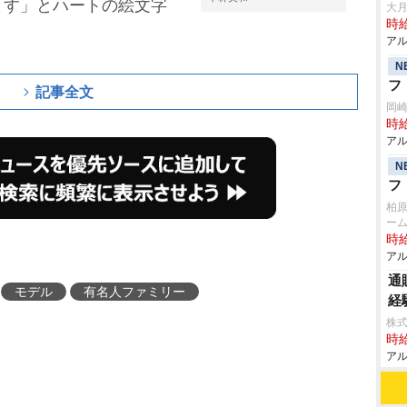
ます」とハートの絵文字
大月
時給
アル
N
フ
記事全文
岡
時給
アル
N
フ
柏
ーム
時給
アル
通
モデル
有名人ファミリー
経
株式
時給
アル