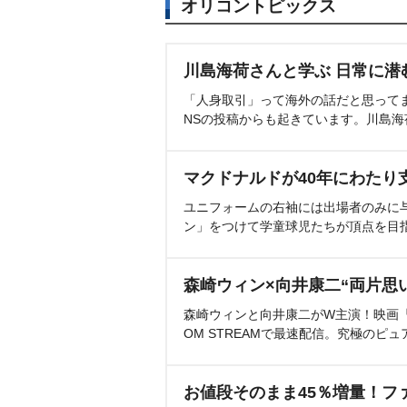
オリコントピックス
川島海荷さんと学ぶ 日常に潜
「人身取引」って海外の話だと思って
NSの投稿からも起きています。川島
マクドナルドが40年にわたり
ユニフォームの右袖には出場者のみに
ン」をつけて学童球児たちが頂点を目
森崎ウィン×向井康二“両片思
森崎ウィンと向井康二がW主演！映画『（L
OM STREAMで最速配信。究極のピュ
お値段そのまま45％増量！フ