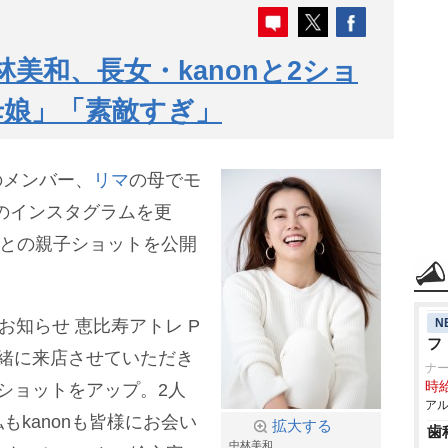
中林美和、長女・kanonと2ショ
母娘」「素敵すぎ」
のメンバー、
リマ
の母でモ
自身のインスタグラムを更
nとの親子ショットを公開
N
Tのお知らせ 恵比寿アトレ P
フ
nと一緒に来店させていただき
ナー
時給
2ショットをアップ。2人
アル
kanonも皆様にお会い
拡大する
歯
中林美和