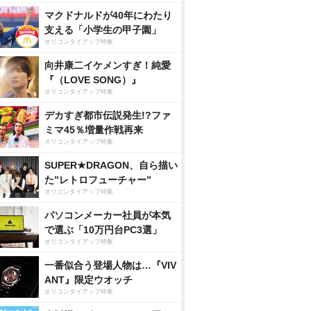
マクドナルドが40年にわたり
支える「小学生の甲子園」
オリコンタイアップ特集
向井康二イケメンすぎ！純愛
『（LOVE SONG）』
オリコンタイアップ特集
デカすぎ都市伝説発生!?ファ
ミマ45％増量作戦再来
オリコンタイアップ特集
SUPER★DRAGON、自ら描い
た”レトロフューチャー”
オリコンタイアップ特集
パソコンメーカー社員が本気
で選ぶ「10万円台PC3選」
オリコンタイアップ特集
一番似合う登場人物は…『VIV
ANT』限定ウオッチ
オリコンタイアップ特集