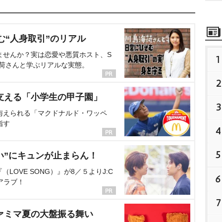
む“人身取引”のリアル
ませんか？実は恋愛や悪質ホスト、S
1
海荷さんと学ぶリアルな実態。
2
支える「小学生の甲子園」
3
与えられる「マクドナルド・ワッペ
指す
4
5
い”にキュンが止まらん！
OVE SONG）』が8／５よりJ:C
6
アラブ！
7
ァミマ夏の大盤振る舞い