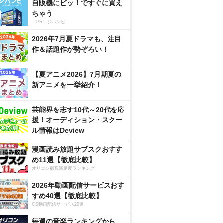
自販機にピッ！ですぐに買え
ちゃう
（PR）ジハンピ
2026年7月夏ドラマも、注目
作＆話題作が勢ぞろい！
【夏アニメ2026】7月期夏の
新アニメを一挙紹介！
芸能界を志す10代～20代を応
援！オーディション・スクー
ル情報はDeview
漫画読み放題サブスクおすす
め11選【徹底比較】
オリコン顧客満足度ランキング
2026年動画配信サービスおす
すめ40選【徹底比較】
CS動画配信サービス20選
毎週の音楽ランキングから、