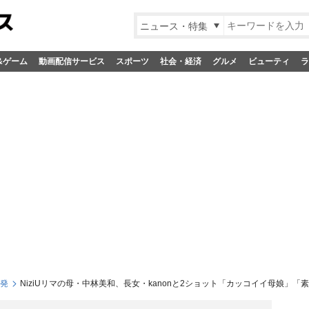
ニュース・特集
&ゲーム
動画配信サービス
スポーツ
社会・経済
グルメ
ビューティ
ラ
S発
NiziUリマの母・中林美和、長女・kanonと2ショット「カッコイイ母娘」「