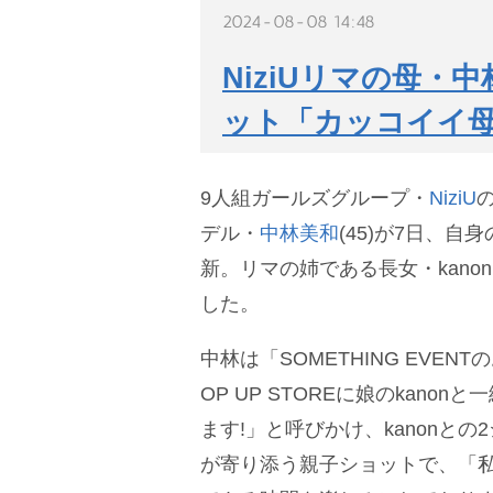
2024-08-08 14:48
NiziUリマの母・
ット「カッコイイ
9人組ガールズグループ・
NiziU
デル・
中林美和
(45)が7日、
新。リマの姉である長女・kano
した。
中林は「SOMETHING EVEN
OP UP STOREに娘のkano
ます!」と呼びかけ、kanonとの
が寄り添う親子ショットで、「私も