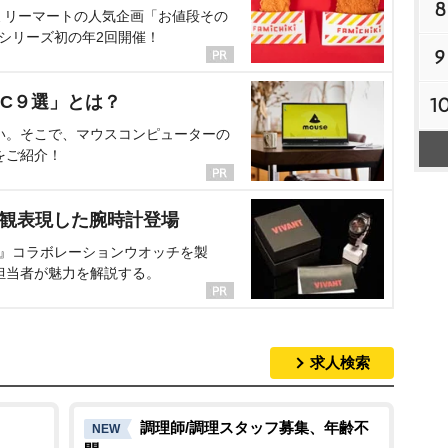
8
ミリーマートの人気企画「お値段その
、シリーズ初の年2回開催！
9
C９選」とは？
1
い。そこで、マウスコンピューターの
をご紹介！
界観表現した腕時計登場
NT』コラボレーションウオッチを製
担当者が魅力を解説する。
求人検索
調理師/調理スタッフ募集、年齢不
NEW