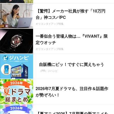
【驚愕】メーカー社員が推す「10万円
台」神コスパPC
オリコンタイアップ特集
一番似合う登場人物は…『VIVANT』限
定ウオッチ
オリコンタイアップ特集
自販機にピッ！ですぐに買えちゃう
（PR）ジハンピ
2026年7月夏ドラマも、注目作＆話題作
が勢ぞろい！
【夏アニメ2026】7月期夏の新アニメを