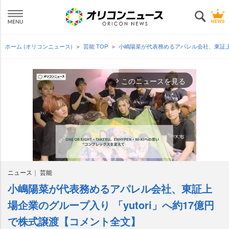
ホーム (オリコンニュース)
芸能 TOP
小嶋陽菜が代表務めるアパレル会社、東証上場
このニュースを見る
arrow_forward_ios
ニュース
芸能
小嶋陽菜が代表務めるアパレル会社、東証上
M
u
場企業のグループ入り 「yutori」へ約17億円
t
で株式譲渡【コメント全文】
e