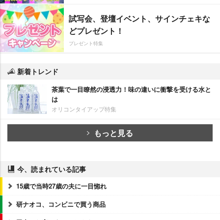
試写会、登壇イベント、サインチェキな
どプレゼント！
プレゼント特集
新着トレンド
茶葉で一目瞭然の浸透力！味の違いに衝撃を受ける水と
は
オリコンタイアップ特集
もっと見る
今、読まれている記事
15歳で当時27歳の夫に一目惚れ
研ナオコ、コンビニで買う商品