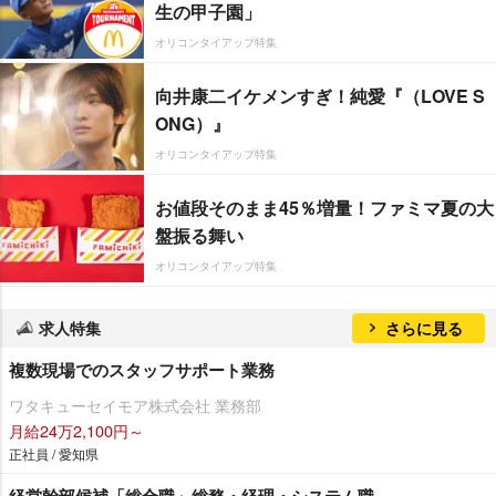
生の甲子園」
オリコンタイアップ特集
向井康二イケメンすぎ！純愛『（LOVE S
ONG）』
オリコンタイアップ特集
お値段そのまま45％増量！ファミマ夏の大
盤振る舞い
オリコンタイアップ特集
求人特集
さらに見る
複数現場でのスタッフサポート業務
ワタキューセイモア株式会社 業務部
月給24万2,100円～
正社員 / 愛知県
経営幹部候補「総合職」総務・経理・システム職