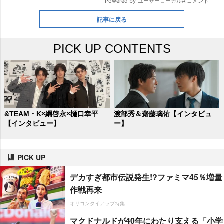
記事に戻る
PICK UP CONTENTS
&TEAM・K×綱啓永×樋口幸平
渡部秀＆齋藤璃佑【インタビュ
【インタビュー】
ー】
PICK UP
デカすぎ都市伝説発生!?ファミマ45％増量
作戦再来
オリコンタイアップ特集
マクドナルドが40年にわたり支える「小学