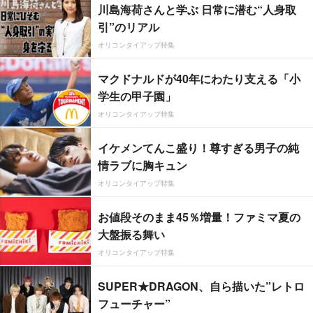
川島海荷さんと学ぶ 日常に潜む“人身取
引”のリアル
オリコンタイアップ特集
マクドナルドが40年にわたり支える「小
学生の甲子園」
オリコンタイアップ特集
イケメンてんこ盛り！尊すぎる男子の純
情ラブに胸キュン
オリコンタイアップ特集
お値段そのまま45％増量！ファミマ夏の
大盤振る舞い
オリコンタイアップ特集
SUPER★DRAGON、自ら描いた”レトロ
フューチャー”