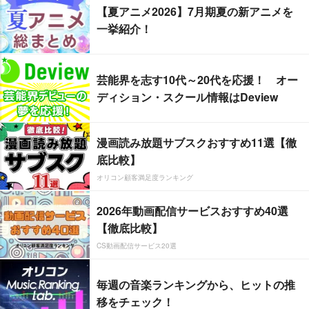
【夏アニメ2026】7月期夏の新アニメを
一挙紹介！
芸能界を志す10代～20代を応援！ オー
ディション・スクール情報はDeview
漫画読み放題サブスクおすすめ11選【徹
底比較】
オリコン顧客満足度ランキング
2026年動画配信サービスおすすめ40選
【徹底比較】
CS動画配信サービス20選
毎週の音楽ランキングから、ヒットの推
移をチェック！