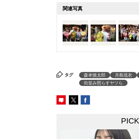
関連写真
タグ
森本慎太郎
月島琉衣
街並み照らすヤツら
PIC