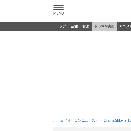
トップ
芸能
音楽
ドラマ&映画
アニメ
ホーム（オリコンニュース）
Drama&Movie T