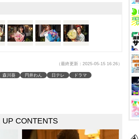
（最終更新：2025-05-15 16:26）
森川葵
円井わん
日テレ
ドラマ
K UP CONTENTS