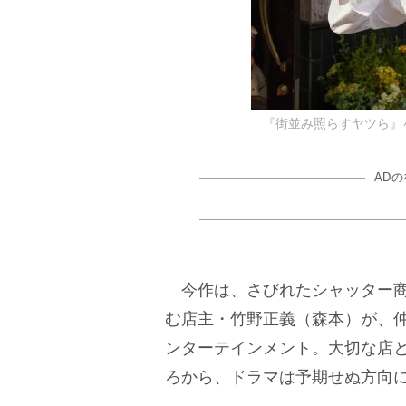
『街並み照らすヤツら』
AD
今作は、さびれたシャッター商
む店主・竹野正義（森本）が、
ンターテインメント。大切な店
ろから、ドラマは予期せぬ方向