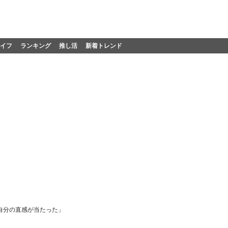
イフ
ランキング
推し活
新着トレンド
自分の直感が当たった」