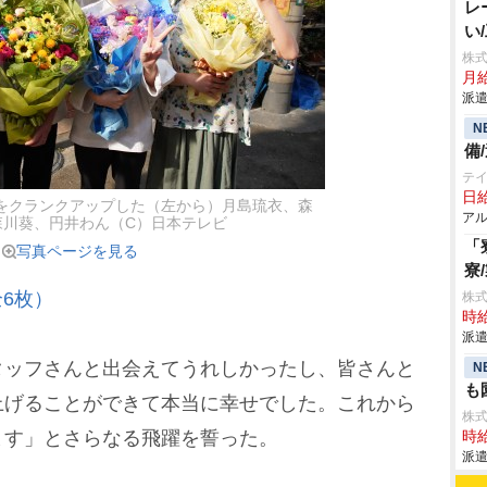
レ
い
株
月給
派遣
N
備
テ
日給
をクランクアップした（左から）月島琉衣、森
アル
森川葵、円井わん（C）日本テレビ
「
写真ページを見る
寮
6枚）
株
時給
派遣
ッフさんと出会えてうれしかったし、皆さんと
N
も
上げることができて本当に幸せでした。これから
株
ます」とさらなる飛躍を誓った。
時給
派遣