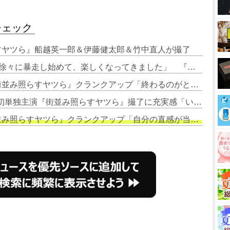
チェック
らすヤツら』船越英一郎＆伊藤健太郎＆竹中直人が撮了
2. 吉川愛、“澤本刑事”に達成感「徐々に暴走し始めて、楽しくなってきました」 『街並み照らすヤツら』クランクアップ
3. 曽田陵介、森本慎太郎主演『街並み照らすヤツら』クランクアップ「終わるのがとても名残惜しい」
4. SixTONES森本慎太郎、GP帯初単独主演『街並み照らすヤツら』撮了に充実感「いい作品を世に残せたことがうれしかった」
み照らすヤツら』クランクアップ「自分の直感が当たった」