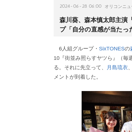
2024-06-28 06:00
オリコンニュ
森川葵、森本慎太郎主演
プ「自分の直感が当たっ
6人組グループ・
SixTONES
の
10『街並み照らすヤツら』（毎週
る。それに先立って、
月島琉衣
メントが到着した。