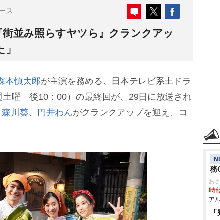
ース
『街並み照らすヤツら』クランクアッ
た」
森本慎太郎
が主演を務める、日本テレビ系土ドラ
土曜 後10：00）の最終回が、29日に放送され
、
森川葵
、
円井わん
がクランクアップを迎え、コ
N
務
お
時給
アル
「