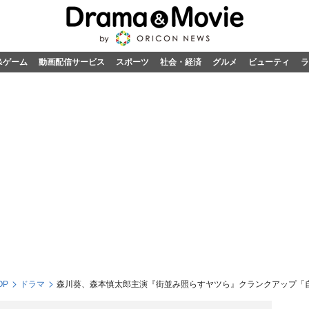
&ゲーム
動画配信サービス
スポーツ
社会・経済
グルメ
ビューティ
ラ
OP
ドラマ
森川葵、森本慎太郎主演『街並み照らすヤツら』クランクアップ「