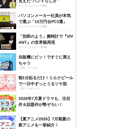
見えた”バンドらしさ”
オリコンタイアップ特集
パソコンメーカー社員が本気
で選ぶ「10万円台PC3選」
オリコンタイアップ特集
「別班のよう」腕時計で『VIV
ANT』の世界観再現
オリコンタイアップ特集
自販機にピッ！ですぐに買え
ちゃう
（PR）ジハンピ
朝1分貼るだけ！ミルクピール
で一日中ずっとうるツヤ肌
（PR）サボリーノ
2026年7月夏ドラマも、注目
作＆話題作が勢ぞろい！
【夏アニメ2026】7月期夏の
新アニメを一挙紹介！