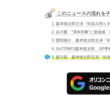
このニュースの流れを
1. 森本慎太郎主演『街並み照
5. 森川葵、森本慎太郎主演『街並