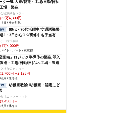
ーター/即入寮/製造・工場/日勤/日払
/工場・製造
式会社京栄センター
22万4,300円
社員 / 神奈川県
60代・70代活躍中/交通誘導警
EW
/週2・3日からOK/研修中も手当有
イケイ株式会社
1万4,000円
バイト・パート / 東京都
寮完備」ロジック半導体の製造/即入
/製造・工場/日勤/日払い/工場・製造
式会社京栄センター
1,700円～2,125円
社員 / 北海道
幼稚園教諭 l幼稚園・認定こど
EW
園
式会社ニッソーネット
1,450円～
社員 / 北海道