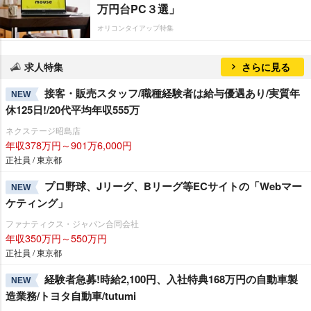
万円台PC３選」
オリコンタイアップ特集
求人特集
さらに見る
接客・販売スタッフ/職種経験者は給与優遇あり/実質年
NEW
休125日!/20代平均年収555万
ネクステージ昭島店
年収378万円～901万6,000円
正社員 / 東京都
プロ野球、Jリーグ、Bリーグ等ECサイトの「Webマー
NEW
ケティング」
ファナティクス・ジャパン合同会社
年収350万円～550万円
正社員 / 東京都
経験者急募!時給2,100円、入社特典168万円の自動車製
NEW
造業務/トヨタ自動車/tutumi