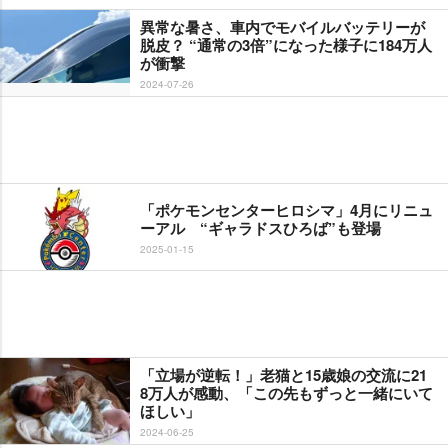
異常な暑さ、車内でモバイルバッテリーが
脱皮？ “通常の3倍”になった様子に184万人
が衝撃
2024-07-26
「ポケモンセンターヒロシマ」4月にリニュ
ーアル “ギャラドスひろば”も登場
2025-01-15
「立場が逆転！」老猫と15歳娘の交流に21
8万人が感動、「この先もずっと一緒にいて
ほしい」
2024-06-25