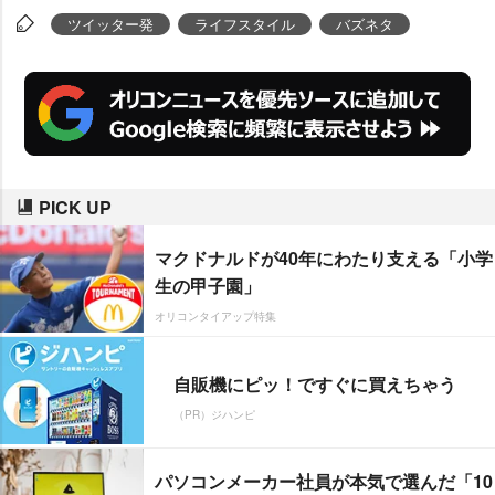
とのLINEのやり取りを公開。「こ
ツイッター発
ライフスタイル
バズネタ
れはありえない」「そんな客いる
んやな…教養ってなんやろうな」
などの意見が相次ぎ、1,068.7万表
示、5.1万いいねを記録した。やり
とりの一部始終について聞いた。
PICK UP
マクドナルドが40年にわたり支える「小学
生の甲子園」
オリコンタイアップ特集
自販機にピッ！ですぐに買えちゃう
（PR）ジハンピ
パソコンメーカー社員が本気で選んだ「10