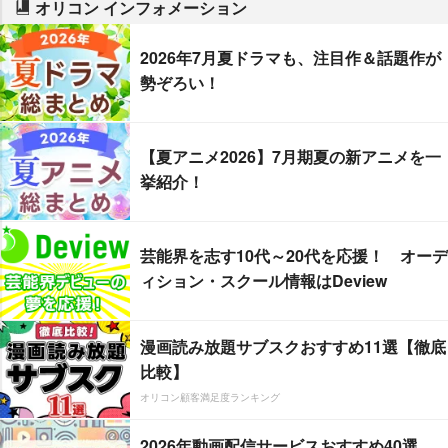
オリコン インフォメーション
2026年7月夏ドラマも、注目作＆話題作が
勢ぞろい！
【夏アニメ2026】7月期夏の新アニメを一
挙紹介！
芸能界を志す10代～20代を応援！ オーデ
ィション・スクール情報はDeview
漫画読み放題サブスクおすすめ11選【徹底
比較】
オリコン顧客満足度ランキング
2026年動画配信サービスおすすめ40選