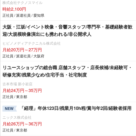
株式会社テクノスマイル
時給2,100円
正社員 / 派遣社員 / 愛知県
大阪・江坂/イベント映像・音響スタッフ/専門卒・基礎経験者歓
迎/大規模映像演出にも携われる/非公開求人
ヒビノメディアテクニカル株式会社
月給20万円～27万円
正社員 / 派遣社員 / 大阪府
リユースショップの総合職 店舗スタッフ・店長候補/未経験可・
研修充実/残業少なめ/住宅手当・社宅制度
古本市場 新小岩店
月給24万円～35万円
正社員 / 東京都
「経理」年休123日/残業月10h程/賞与年2回/経験者採用
NEW
ニックス株式会社
月給26万円～36万円
正社員 / 東京都