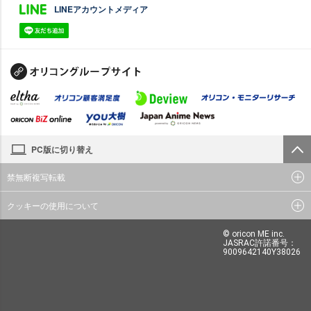
LINEアカウントメディア
PC版に切り替え
禁無断複写転載
クッキーの使用について
© oricon ME inc.
JASRAC許諾番号：
9009642140Y38026