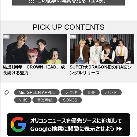
この記事の写真を見る（全3枚）
PICK UP CONTENTS
結成1周年「CROWN HEAD」成
SUPER★DRAGON初の両A面シ
長続ける魅力
ングルリリース
Mrs.GREEN APPLE
大泉洋
音楽
バンド
NHK
音楽番組
SONGS