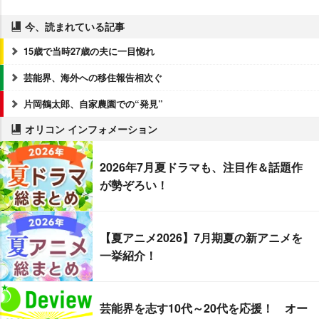
今、読まれている記事
15歳で当時27歳の夫に一目惚れ
芸能界、海外への移住報告相次ぐ
片岡鶴太郎、自家農園での“発見”
オリコン インフォメーション
2026年7月夏ドラマも、注目作＆話題作
が勢ぞろい！
【夏アニメ2026】7月期夏の新アニメを
一挙紹介！
芸能界を志す10代～20代を応援！ オー