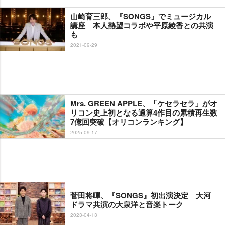
山崎育三郎、『SONGS』でミュージカル
講座 本人熱望コラボや平原綾香との共演
も
2021-09-29
Mrs. GREEN APPLE、「ケセラセラ」がオ
リコン史上初となる通算4作目の累積再生数
7億回突破【オリコンランキング】
2025-09-17
菅田将暉、『SONGS』初出演決定 大河
ドラマ共演の大泉洋と音楽トーク
2023-04-13