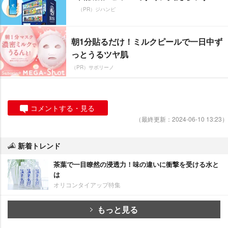
（PR）ジハンピ
朝1分貼るだけ！ミルクピールで一日中ず
っとうるツヤ肌
（PR）サボリーノ
コメントする・見る
（最終更新：2024-06-10 13:23）
新着トレンド
茶葉で一目瞭然の浸透力！味の違いに衝撃を受ける水と
は
オリコンタイアップ特集
もっと見る