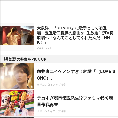
大泉洋、『SONGS』に歌手として初登
場 玉置浩二提供の新曲を“生放送”でTV初
歌唱へ「なんてことしてくれたんだ！NH
K！」
2023-10-31
話題の特集をPICK UP！
向井康二イケメンすぎ！純愛『（LOVE S
ONG）』
オリコンタイアップ特集
デカすぎ都市伝説発生!?ファミマ45％増
量作戦再来
オリコンタイアップ特集