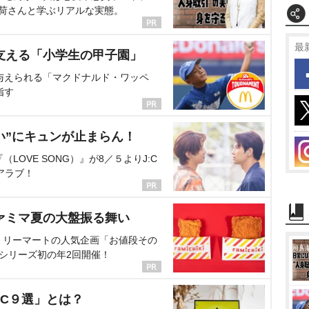
海荷さんと学ぶリアルな実態。
最
支える「小学生の甲子園」
与えられる「マクドナルド・ワッペ
指す
い”にキュンが止まらん！
OVE SONG）』が8／５よりJ:C
アラブ！
ァミマ夏の大盤振る舞い
ミリーマートの人気企画「お値段その
、シリーズ初の年2回開催！
C９選」とは？