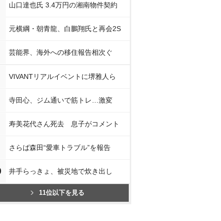
山口達也氏 3.4万円の湘南物件契約
元横綱・朝青龍、白鵬翔氏と再会2S
芸能界、海外への移住報告相次ぐ
VIVANTリアルイベントに堺雅人ら
寺田心、ジム通いで筋トレ…激変
寿美花代さん死去 息子がコメント
さらば森田“愛車トラブル”を報告
0
井手らっきょ、被災地で炊き出し
11位以下を見る