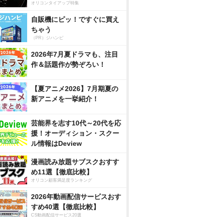
オリコンタイアップ特集
自販機にピッ！ですぐに買え
ちゃう
（PR）ジハンピ
2026年7月夏ドラマも、注目
作＆話題作が勢ぞろい！
【夏アニメ2026】7月期夏の
新アニメを一挙紹介！
芸能界を志す10代～20代を応
援！オーディション・スクー
ル情報はDeview
漫画読み放題サブスクおすす
め11選【徹底比較】
オリコン顧客満足度ランキング
2026年動画配信サービスおす
すめ40選【徹底比較】
CS動画配信サービス20選