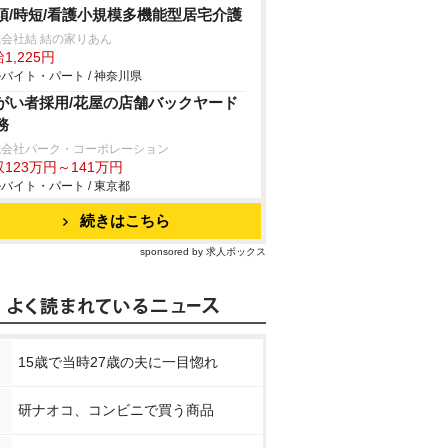
須/時短/看護小規模多機能型居宅介護
会社結 結の家りあん
1,225円
バイト・パート / 神奈川県
がい者採用/花屋の店舗バックヤード
務
式会社パーク・コーポレーション
123万円～141万円
バイト・パート / 東京都
続きはこちら
sponsored by 求人ボックス
15歳で当時27歳の夫に一目惚れ
研ナオコ、コンビニで買う商品