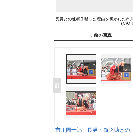
長男との連獅子断った理由を明かした市
(C)OR
前の写真
市川團十郎、長男・新之助との