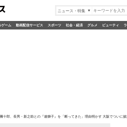
ニュース・特集
&ゲーム
動画配信サービス
スポーツ
社会・経済
グルメ
ビューティ
ラ
團十郎、長男・新之助との『連獅子』を「断ってきた」理由明かす 大阪でついに披