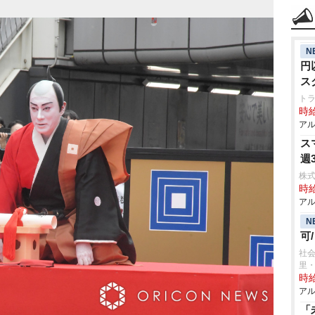
N
円
ス
ト
時給
アル
ス
週
株式
時給
アル
N
可
社会
里
時給
アル
「