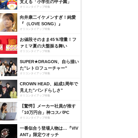
支える「小学生の甲子園」
オリコンタイアップ特集
向井康二イケメンすぎ！純愛
『（LOVE SONG）』
オリコンタイアップ特集
お値段そのまま45％増量！フ
ァミマ夏の大盤振る舞い
オリコンタイアップ特集
SUPER★DRAGON、自ら描い
た”レトロフューチャー”
オリコンタイアップ特集
CROWN HEAD、結成1周年で
見えた”バンドらしさ”
オリコンタイアップ特集
【驚愕】メーカー社員が推す
「10万円台」神コスパPC
オリコンタイアップ特集
一番似合う登場人物は…『VIV
ANT』限定ウオッチ