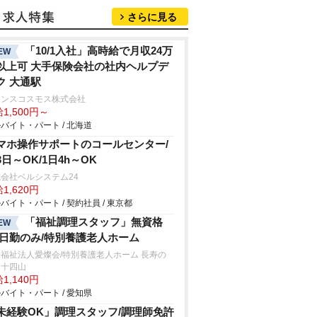
さらに見る
「10/1入社」高時給で月収24万
EW
以上可 大手保険会社の社内ヘルプデ
ク 大通駅
ランスコスモス株式会社
1,500円～
バイト・パート / 北海道
マホ操作サポートのコールセンター/
3日～OK/1日4h～OK
会社ベルシステム24
1,620円
バイト・パート / 契約社員 / 東京都
「福祉調理スタッフ」無資格
EW
/日勤のみ/特別養護老人ホーム
福祉法人愛燦会/特別養護老人ホーム 長寿の
・十四山
1,140円
バイト・パート / 愛知県
未経験OK」調理スタッフ/調理師免許