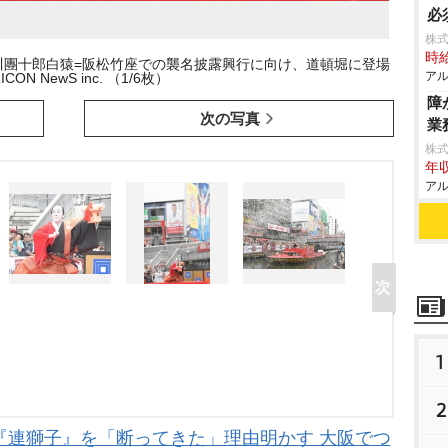
必
株式
時給
川團十郎白猿=阪松竹座での襲名披露興行に向け、道頓堀に登場
アル
ICON NewS inc. （1/6枚）
障
次の写真
業
株
年収
アル
1
2
『連獅子』を「断ってきた」理由明かす 大阪でつ