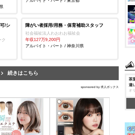
アルバイト・パート / 東京都
県
可/シ
障がい者採用/用務・保育補助スタッフ
社会福祉法人わおわお福祉会
年収127万9,200円
ーク
アルバイト・パート / 神奈川県
続きはこちら
茶
違
sponsored by 求人ボックス
オ