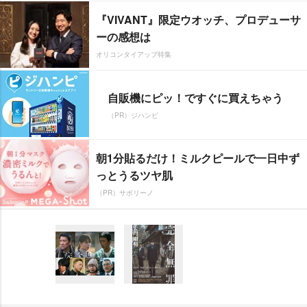
『VIVANT』限定ウオッチ、プロデューサ
ーの感想は
オリコンタイアップ特集
自販機にピッ！ですぐに買えちゃう
（PR）ジハンピ
朝1分貼るだけ！ミルクピールで一日中ず
っとうるツヤ肌
（PR）サボリーノ