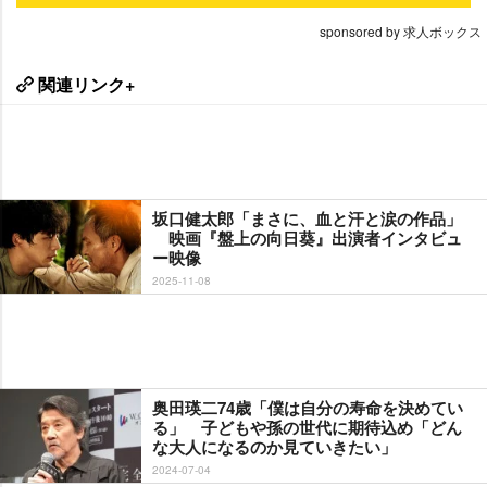
sponsored by 求人ボックス
関連リンク+
坂口健太郎「まさに、血と汗と涙の作品」
映画『盤上の向日葵』出演者インタビュ
ー映像
2025-11-08
奥田瑛二74歳「僕は自分の寿命を決めてい
る」 子どもや孫の世代に期待込め「どん
な大人になるのか見ていきたい」
2024-07-04