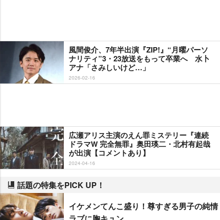
風間俊介、7年半出演『ZIP!』“月曜パーソ
ナリティ”3・23放送をもって卒業へ 水卜
アナ「さみしいけど…」
2026-02-16
広瀬アリス主演のえん罪ミステリー『連続
ドラマW 完全無罪』奥田瑛二・北村有起哉
が出演【コメントあり】
2024-04-16
話題の特集をPICK UP！
イケメンてんこ盛り！尊すぎる男子の純情
ラブに胸キュン