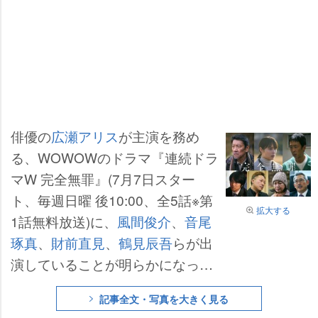
俳優の
広瀬アリス
が主演を務め
る、WOWOWのドラマ『連続ドラ
マW 完全無罪』(7月7日スター
ト、毎週日曜 後10:00、全5話※第
拡大する
1話無料放送)に、
風間俊介
、
音尾
琢真
、
財前直見
、
鶴見辰吾
らが出
演していることが明らかになっ
た。新たな映像も解禁となった。
記事全文・写真を大きく見る