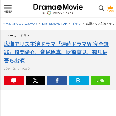
ホーム (オリコンニュース)
Drama&Movie TOP
ドラマ
広瀬アリス主演ドラマ
ニュース
ドラマ
広瀬アリス主演ドラマ『連続ドラマW 完全無
罪』風間俊介、音尾琢真、財前直見、鶴見辰
吾ら出演
2024-05-21 10:30