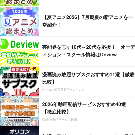
【夏アニメ2026】7月期夏の新アニメを一
挙紹介！
芸能界を志す10代～20代を応援！ オーデ
ィション・スクール情報はDeview
漫画読み放題サブスクおすすめ11選【徹底
比較】
オリコン顧客満足度ランキング
2026年動画配信サービスおすすめ40選
【徹底比較】
CS動画配信サービス20選