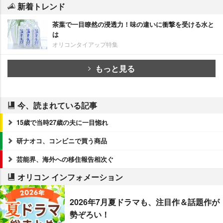
新着トレンド
茶葉で一目瞭然の浸透力！味の違いに衝撃を受ける水と
は
オリコンタイアップ特集
もっと見る
今、読まれている記事
15歳で当時27歳の夫に一目惚れ
研ナオコ、コンビニで買う商品
芸能界、海外への移住報告相次ぐ
オリコン インフォメーション
2026年7月夏ドラマも、注目作＆話題作が
勢ぞろい！