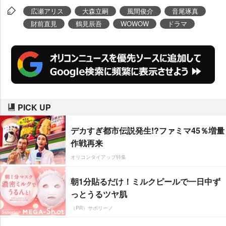
広瀬アリス
大森立嗣
風間俊介
音尾琢真
財前直見
鶴見辰吾
WOWOW
ドラマ
PICK UP
デカすぎ都市伝説発生!?ファミマ45％増量
作戦再来
オリコンタイアップ特集
朝1分貼るだけ！ミルクピールで一日中ず
っとうるツヤ肌
（PR）サボリーノ